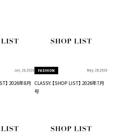
BEAUTY
Aug, 7, 2026
Jun,
BEAUTY
WEDDING
【UV下地】酷暑に頼れる！
【一生ものジュエ
2,000円台〜3,000円台の名品3選
存在感が際立つ！
｜30代美容ライターが正直レビ
「トゥギャザー」
ュー | CLASSY.[クラッシィ]
目 | CLASSY.[クラ
Jun, 26,2026
FASHION
May, 28,2026
Sep, 25, 2025
Feb,
BEAUTY
WEDDING
マルジェラの“レプリカ”に新作
結婚式に黒ドレス
LIST】 2026年8月
CLASSY. 【SHOP LIST】 2026年7月
も！注目度急上昇の『フレグラ
ばれで失敗しない
ンス』５選 | CLASSY.[クラッシ
ーを解説 | CLASS
号
ィ]
Aug, 8, 2026
Aug,
BEAUTY
WEDDING
【シャネル】「ココ マドモアゼ
【結婚指輪】人気
ル クラッシュ アプソリュ」の限
ング22選｜20〜3
定カフェが登場！世界観に没入
エピソードも | CLA