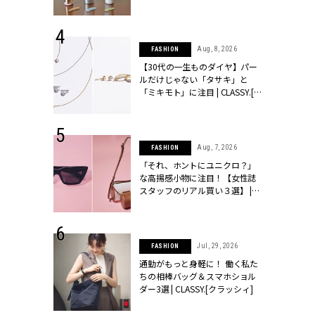
ュー | CLASSY.[クラッシィ]
 24, 2026
Aug, 8, 2026
FASHION
方３選】結婚
【30代の一生ものダイヤ】パー
“シンプル黒ワ
ルだけじゃない「タサキ」と
フ』で盛るのが
「ミキモト」に注目 | CLASSY.[ク
[クラッシィ]
ラッシィ]
 9, 2025
Aug, 7, 2026
FASHION
】ドレスに馴
「それ、ホントにユニクロ？」
的な「サブバ
な高揚感小物に注目！【女性誌
テプリマ、フェ
スタッフのリアル買い３選】 |
SY.[クラッシ
CLASSY.[クラッシィ]
 18, 2025
Jul, 29, 2026
FASHION
ティエ人気リ
通勤がもっと身軽に！ 働く私た
ニティetc.
ちの相棒バッグ＆スマホショル
選ぶ人増えて
ダー3選 | CLASSY.[クラッシィ]
[クラッシィ]