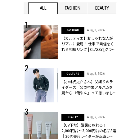
WEDDING
ALL
FASHION
BEAUTY
WEDDIN
 30, 2026
Aug, 3, 2026
FASHION
リー】1つでも
【カルティエ】おしゃれな人が
ポメラートの
リアルに愛用！ 仕事で自信をく
シリーズに注
れる相棒リング | CLASSY.[クラッ
ッシィ]
シィ]
 16, 2026
Aug, 8, 2026
CULTURE
はアリ？お呼
【小林虎之介さん】父譲りのラ
コーデ＆マナ
イダース「父の卒業アルバムを
Y.[クラッシィ]
見たら『俺やん』って思いまし
た（笑）」 | CLASSY.[クラッシ
ィ]
 13, 2025
Aug, 7, 2026
BEAUTY
ブランドのリ
【UV下地】酷暑に頼れる！
0代カップルの
2,000円台〜3,000円台の名品3選
SSY.[クラッシ
｜30代美容ライターが正直レビ