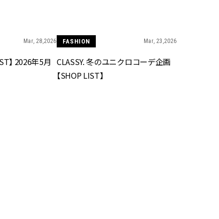
できる体験型イベントが開催 |
ィ]
CLASSY.[クラッシィ]
Aug, 6, 2026
Mar,
BEAUTY
WEDDING
Mar, 28,2026
FASHION
Mar, 23,2026
【ヘアアクセ6選】手抜きに見え
【トレンドの巻き
ない！アラサーのまとめ髪が垢
式ゲスト服の鉄板
LIST】 2026年5月
CLASSY. 冬のユニクロコーデ企画
抜ける「即戦力アクセ」たち |
ンピ”は『スカー
CLASSY.[クラッシィ]
正解！ | CLASSY.
【SHOP LIST】
Aug, 5, 2026
Dec,
BEAUTY
WEDDING
忙しい毎日に「うるおいター
【結婚式お呼ばれ
ボ」を。新【SOFINA BASIC＋】
染む！上品で実用
のお手入れでうるおってなめら
ッグ」6選【アン
かな肌を目指す | CLASSY.[クラッ
イラー他】 | CLAS
シィ]
ィ]
Aug, 8, 2026
Aug,
BEAUTY
WEDDING
“盛りすぎない”がトレンド！
20万円台〜【カル
Jan, 28,2026
FASHION
Dec, 26,2025
【最旬マスカラ4選】さりげない
ング４選】ラブ、トリ
ボリュームと絶妙カラー |
を『マリッジ』に
LIST】 2026年3月
CLASSY. 【SHOP LIST】 2026年2月
CLASSY.[クラッシィ]
ます！ | CLASSY.