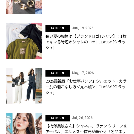
Jun, 19, 2026
FASHION
長い夏の相棒は【ブランドロゴTシャツ】！1枚
でキマる時短オシャレのコツ | CLASSY.[クラッ
シィ]
May, 17, 2026
FASHION
2026最新版「お仕事パンツ」シルエット・カラ
ー別の着こなし方＜見本帳＞ | CLASSY.[クラッ
シィ]
Jul, 26, 2026
FASHION
【梅澤美波さん】シャネル、ヴァン クリーフ＆
アーペル、エルメス…首元が華やぐ「名品ネッ