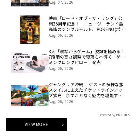
Aug, 07, 2026
映画『ロード・オブ・ザ・リング』公
開25周年記念！ ニュージーランド最
高峰のシングルモルト、POKENO(ポケ
ノ)より 数量限定ウイスキー「リング
Aug, 06, 2026
ベアラー」が誕生
3大「寝ながらゲーム」姿勢を極める！
7段階の高さ調整で寝落ちへ導く「ゲー
ミングロングピロー」発売
Aug, 06, 2026
ジャングリア沖縄 ゲストの多様な旅
スタイルに応えたチケットラインアッ
プ拡充 余すことなく魅力を堪能する
「ロイヤルチケット」新登場
Aug, 06, 2026
Powered by PR TIMES
VIEW MORE