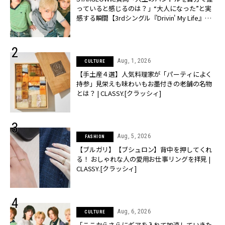
っていると感じるのは？」“大️人になった”と実
感する瞬間【3rdシングル『Drivin' My Life』発
売】 | CLASSY.[クラッシィ]
Aug, 1, 2026
CULTURE
【手土産４選】人気料理家が「パーティによく
持参」見栄えも味わいもお墨付きの老舗の名物
とは？ | CLASSY.[クラッシィ]
Aug, 5, 2026
FASHION
【ブルガリ】【ブシュロン】背中を押してくれ
る！ おしゃれな人の愛用お仕事リングを拝見 |
CLASSY.[クラッシィ]
Aug, 6, 2026
CULTURE
「ここからさらにギアを入れて加速していきた