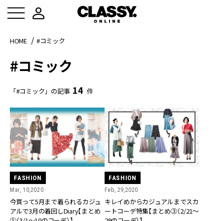
HOME
#コミック
#コミック
14
「#コミック」の記事
件
FASHION
FASHION
Mar, 10,2020
Feb, 29,2020
今買って5月まで着られるカジュ
キレイめからカジュアルまでスカ
アルで3月の着回しDiary【まとめ
ートコーデ特集【まとめ③（2/21～
①（3/1～10のコーデ）】
29のコーデ）】