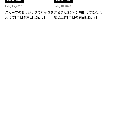
FASHION
FASHION
Feb, 19,2020
Feb, 18,2020
スカーフのちょいテクで華やぎを
さらりとGジャン肩掛けでこなれ
添えて【今日の着回しDiary】
度急上昇【今日の着回しDiary】
FASHION
FASHION
Feb, 15,2020
Feb, 12,2020
リラックス感が可愛い♡大人の白
暗くなりがちな冬コーデに血色
フーディ【今日の着回しDiary】
UPニットで気分転換♪【今日の着
回しDiary】