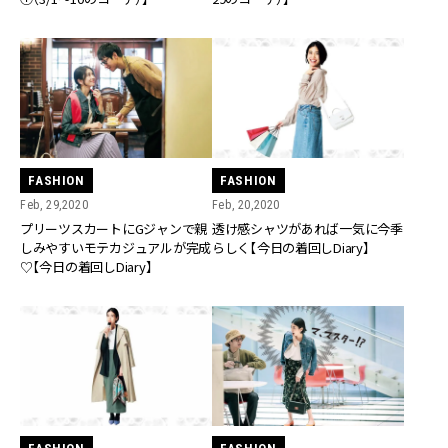
FASHION
FASHION
Feb, 29,2020
Feb, 20,2020
プリーツスカートにGジャンで親
透け感シャツがあれば一気に今季
しみやすいモテカジュアルが完成
らしく【今日の着回しDiary】
♡【今日の着回しDiary】