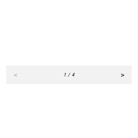
COUPLE
CULTURE
Nov, 30,2022
Oct, 31,2022
夫婦や同棲をしているカップルが
寒さが深まる季節に！おうちでほ
「買ってよかった！おすすめ家電」
っと温まる「スープが10倍美味し
３選
くなるグッズ」４選
<
>
1 / 4
RANKING
ALL
FASHION
BEAUTY