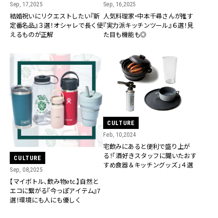
Sep, 17,2025
Sep, 16,2025
結婚祝いにリクエストしたい『新
人気料理家・中本千尋さんが推す
定番名品』３選！オシャレで長く使
『実力派キッチンツール』６選！見
えるものが正解
た目も機能も◎
CULTURE
Feb, 10,2024
宅飲みにあると便利で盛り上が
る！「酒好きスタッフに聞いたおす
CULTURE
すめ食器＆キッチングッズ」４選
Sep, 08,2025
【マイボトル、飲み物etc.】自然と
エコに繋がる『今っぽアイテム』7
選！環境にも人にも優しく