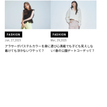
FASHION
FASHION
Jun, 27,2025
Mar, 29,2025
アラサーがパステルカラーを身に
遊び心満載でも子ども見えしな
着けても浮かないワケって？
い！春の公園デートコーデって？
FASHION
FASHION
Aug, 27,2024
Aug, 26,2024
付き合って早々離れ離れだけど、
離婚したばかりで新しい彼は６つ