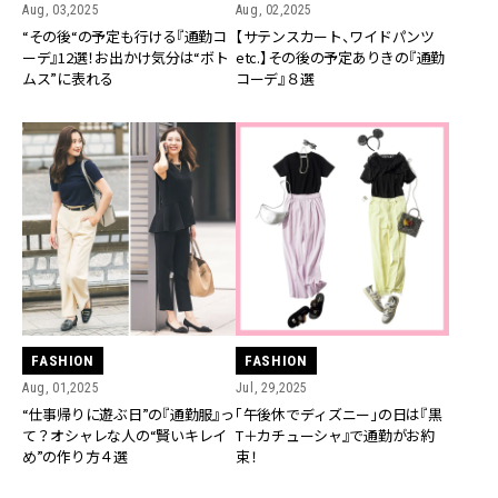
Aug, 03,2025
Aug, 02,2025
“その後“の予定も行ける『通勤コ
【サテンスカート、ワイドパンツ
ーデ』12選！お出かけ気分は“ボト
etc.】その後の予定ありきの『通勤
ムス”に表れる
コーデ』８選
FASHION
FASHION
Aug, 01,2025
Jul, 29,2025
“仕事帰りに遊ぶ日”の『通勤服』っ
「午後休でディズニー」の日は『黒
て？オシャレな人の“賢いキレイ
T＋カチューシャ』で通勤がお約
め”の作り方４選
束！