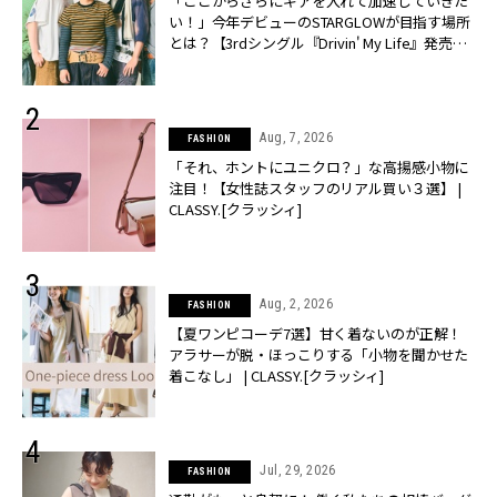
「ここからさらにギアを入れて加速していきた
い！」今年デビューのSTARGLOWが目指す場所
とは？【3rdシングル『Drivin' My Life』発売】 |
CLASSY.[クラッシィ]
Aug, 7, 2026
FASHION
「それ、ホントにユニクロ？」な高揚感小物に
注目！【女性誌スタッフのリアル買い３選】 |
CLASSY.[クラッシィ]
Aug, 2, 2026
FASHION
【夏ワンピコーデ7選】甘く着ないのが正解！
アラサーが脱・ほっこりする「小物を聞かせた
着こなし」 | CLASSY.[クラッシィ]
Jul, 29, 2026
FASHION