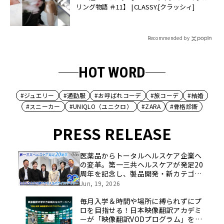
リング物語 ＃11】 | CLASSY.[クラッシィ]
Recommended by
HOT WORD
#ジュエリー
#通勤服
#お呼ばれコーデ
#旅コーデ
#結婚
#スニーカー
#UNIQLO（ユニクロ）
#ZARA
#骨格診断
PRESS RELEASE
医薬品からトータルヘルスケア企業へ
の変革。第一三共ヘルスケアが発足20
周年を記念し、製品開発・新カテゴリ
挑戦の舞台や旧社統合時のエピソード
Jun, 19, 2026
を社員の想いとともに振り返る特別映
像を公開！
毎月入学＆時間や場所に縛られずにプ
ロを目指せる！日本映像翻訳アカデミ
ーが「映像翻訳VODプログラム」を