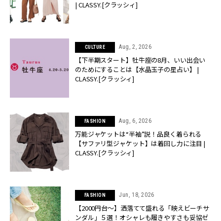
| CLASSY.[クラッシィ]
Aug, 2, 2026
CULTURE
【下半期スタート】牡牛座の8月、いい出会い
のためにすることは【水晶玉子の星占い】 |
CLASSY.[クラッシィ]
Aug, 6, 2026
FASHION
万能ジャケットは“半袖”説！品良く着られる
【サファリ型ジャケット】は着回し力に注目 |
CLASSY.[クラッシィ]
Jun, 18, 2026
FASHION
【2000円台〜】洒落てて盛れる「映えビーチサ
ンダル」５選！オシャレも履きやすさも妥協ゼ