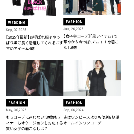
FASHION
WEDDING
Jun, 26,2025
Sep, 02,2025
【女子会コーデ】「黒アイテム」で
【2025年最新】お呼ばれ服はやっ
華やか＆今っぽい！おすすめ着こ
ぱり黒♡長く活躍してくれるおす
なし6選
すめアイテム4選
FASHION
FASHION
May, 30,2025
Sep, 06,2024
もうコーデに迷わない！通勤もデ
実はワンピースよりも便利!?簡単
ィナーもオケージョンも対応する
オールインワンコーデ
賢い女子の着こなしは？