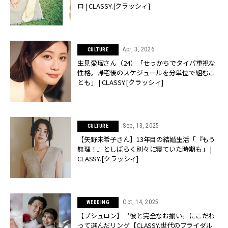
ロ | CLASSY.[クラッシィ]
Apr, 3, 2026
CULTURE
生見愛瑠さん（24）「せっかちでタイパ重視な
性格。帰宅後のスケジュールを分単位で組むこ
とも」 | CLASSY.[クラッシィ]
Sep, 13, 2025
CULTURE
【矢野未希子さん】13年目の結婚生活「『もう
無理！』としばらく別々に寝ていた時期も」 |
CLASSY.[クラッシィ]
Oct, 14, 2025
WEDDING
【ブシュロン】〝彼と完全なお揃い〟にこだわ
って選んだリング【CLASSY.世代のブライダル