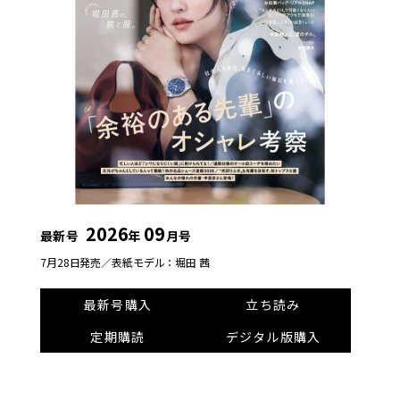
2026
09
最新号
年
月号
7月28日発売／
表紙モデル：堀田 茜
最新号購入
立ち読み
定期購読
デジタル版購入