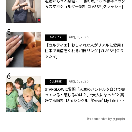
通勤がもっと身軽に！ 働く私たちの相棒バッグ
＆スマホショルダー3選 | CLASSY.[クラッシィ]
Aug, 3, 2026
FASHION
【カルティエ】おしゃれな人がリアルに愛用！
仕事で自信をくれる相棒リング | CLASSY.[クラ
ッシィ]
Aug, 5, 2026
CULTURE
STARGLOWに質問「人生のハンドルを自分で握
っていると感じるのは？」“大️人になった”と実
感する瞬間【3rdシングル『Drivin' My Life』発
売】 | CLASSY.[クラッシィ]
Recommended by