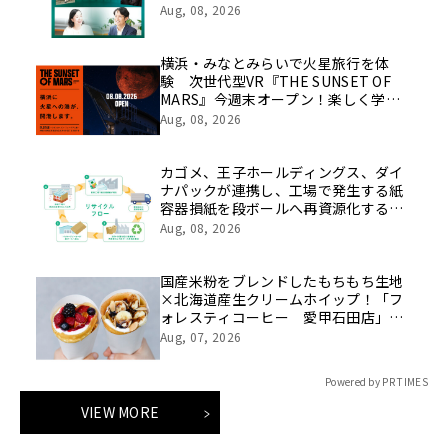
2026年10月より開講！
Aug, 08, 2026
横浜・みなとみらいで火星旅行を体
験 次世代型VR『THE SUNSET OF
MARS』今週末オープン！楽しく学べ
るパネル展やワークショップなど関連
Aug, 08, 2026
イベントも
カゴメ、王子ホールディングス、ダイ
ナパックが連携し、工場で発生する紙
容器損紙を段ボールへ再資源化する実
証を開始
Aug, 08, 2026
国産米粉をブレンドしたもちもち生地
×北海道産生クリームホイップ！「フ
ォレスティコーヒー 愛甲石田店」に
て、８月１７日（月）からクレープ販
Aug, 07, 2026
売を開始
Powered by PR TIMES
VIEW MORE