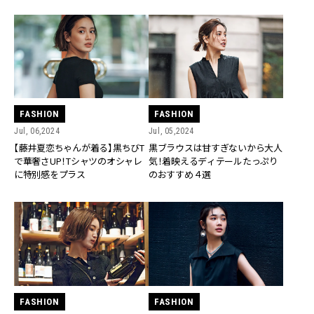
FASHION
FASHION
Jul, 06,2024
Jul, 05,2024
【藤井夏恋ちゃんが着る】黒ちびT
黒ブラウスは甘すぎないから大人
で華奢さUP！Tシャツのオシャレ
気！着映えるディテールたっぷり
に特別感をプラス
のおすすめ４選
FASHION
FASHION