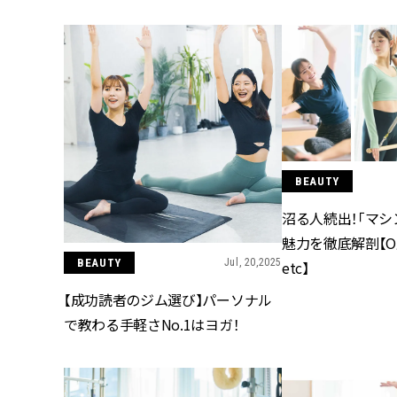
BEAUTY
沼る人続出！「マシ
魅力を徹底解剖【O
BEAUTY
Jul, 20,2025
etc】
【成功読者のジム選び】パーソナル
で教わる手軽さNo.1はヨガ！