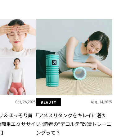
BEAUTY
Aug, 5, 2026
Feb,
BEAUTY
WEDDING
ユニクロ名品も！日焼け対策ガ
結婚式に黒ドレス
チ勢の「ないと無理」なアイテ
ばれで失敗しない
ムハック7選 | CLASSY.[クラッシ
ーを解説 | CLASS
ィ]
Aug, 6, 2026
Aug,
BEAUTY
WEDDING
【ヘアアクセ6選】手抜きに見え
【結婚指輪】人気
ない！アラサーのまとめ髪が垢
ング22選｜20〜3
抜ける「即戦力アクセ」たち |
エピソードも | CLA
CLASSY.[クラッシィ]
ィ]
Oct, 26,2025
BEAUTY
Aug, 14,2025
キリ＆ほっそり首
『アメスリタンクをキレイに着た
Nov, 17, 2025
Jun,
BEAUTY
WEDDING
の簡単エクササイ
い』読者の“デコルテ”改造トレーニ
【落ちない名品リップ10選】塗
【一生ものジュエ
り直しできない・皮むけしやす
存在感が際立つ！
】
ングって？
いetc.悩みをクリア | CLASSY.[ク
「トゥギャザー」