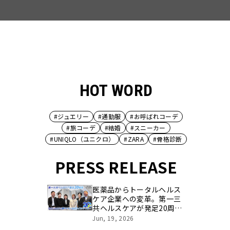
HOT WORD
#ジュエリー
#通勤服
#お呼ばれコーデ
#旅コーデ
#結婚
#スニーカー
#UNIQLO（ユニクロ）
#ZARA
#骨格診断
PRESS RELEASE
医薬品からトータルヘルス
ケア企業への変革。第一三
共ヘルスケアが発足20周年
を記念し、製品開発・新カ
Jun, 19, 2026
テゴリ挑戦の舞台や旧社統