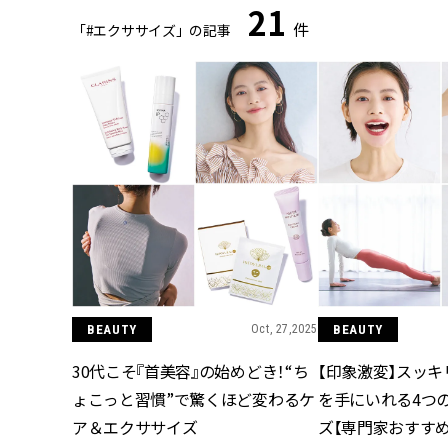
21
件
「#エクササイズ」の記事
BEAUTY
Oct, 27,2025
BEAUTY
30代こそ『首美容』の始めどき！“ち
【印象激変】スッ
ょこっと習慣”で驚くほど変わるケ
を手にいれる4つ
ア＆エクササイズ
ズ【専門家おすすめ