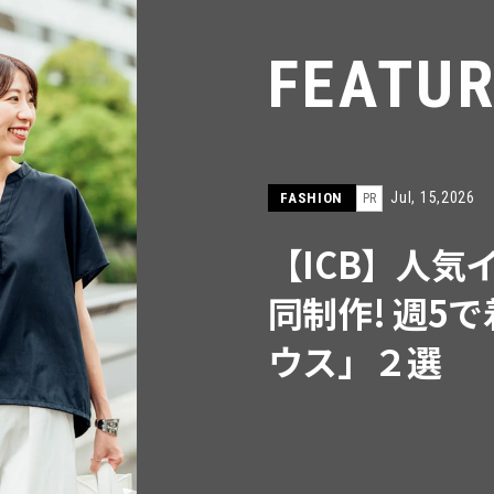
FEATU
Jul, 15,2026
FASHION
PR
【ICB】人気
同制作! 週5
ウス」２選