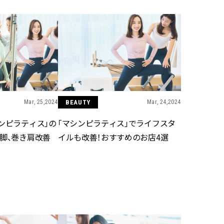
ラッシィ]
目 | CLASSY.[クラ
Aug, 5, 2026
Dec,
BEAUTY
WEDDING
忙しい毎日に「うるおいター
【結婚式のお呼ば
ボ」を。新【SOFINA BASIC＋】
事情】アンテプリマ、
のお手入れでうるおってなめら
「小さくても収納
かな肌を目指す | CLASSY.[クラッ
件！ | CLASSY.[
シィ]
Mar, 25,2024
BEAUTY
Mar, 24,2024
Aug, 4, 2026
Mar,
BEAUTY
WEDDING
【猛暑ダメージ】はまずリセッ
【ティファニー】
ンピラティス」の
「マシンピラティス」でライフスタ
ト！30代の夏枯れ肌を救う「先
び目”モチーフの
脚、巻き肩改善
イルも改善！おすすめのお店4選
回りエイジングケア」美容液3選
本命 | CLASSY.[
| CLASSY.[クラッシィ]
Jul, 13, 2026
Mar,
BEAUTY
WEDDING
朝の“寝ぐせ直し”はもういらな
【トレンドの巻き
い！夜に仕込む「ヘアケア家
式ゲスト服の鉄板
電」3選 | CLASSY.[クラッシィ]
ンピ”は『スカー
正解！ | CLASSY.