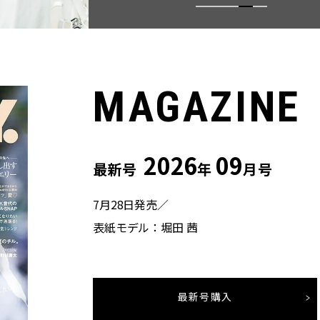
MAGAZINE
2026
09
最新号
年
月号
7月28日発売／
表紙モデル：堀田 茜
最新号購入