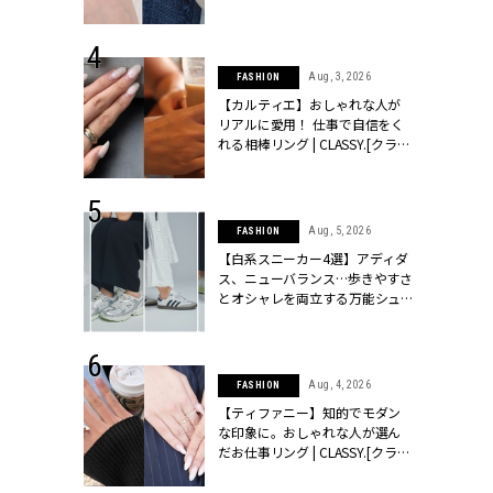
ッシィ]
CLASSY.[クラッシィ]
 24, 2025
Aug, 3, 2026
FASHION
れバッグ最新
【カルティエ】おしゃれな人が
プラダetc.
リアルに愛用！ 仕事で自信をく
力あり」が条
れる相棒リング | CLASSY.[クラッ
クラッシィ]
シィ]
 28, 2026
Aug, 5, 2026
FASHION
結婚指輪は“結
【白系スニーカー4選】アディダ
最愛リングが大
ス、ニューバランス…歩きやすさ
クラッシィ]
とオシャレを両立する万能シュ
ーズ | CLASSY.[クラッシィ]
 24, 2026
Aug, 4, 2026
FASHION
方３選】結婚
【ティファニー】知的でモダン
“シンプル黒ワ
な印象に。おしゃれな人が選ん
フ』で盛るのが
だお仕事リング | CLASSY.[クラッ
[クラッシィ]
シィ]