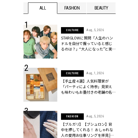
WEDDING
ALL
FASHION
BEAUTY
WEDDIN
 16, 2026
Aug, 5, 2026
CULTURE
はアリ？お呼
STARGLOWに質問「人生のハン
コーデ＆マナ
ドルを自分で握っていると感じ
Y.[クラッシィ]
るのは？」“大️人になった”と実
感する瞬間【3rdシングル
『Drivin' My Life』発売】 |
CLASSY.[クラッシィ]
 13, 2025
Aug, 1, 2026
CULTURE
ブランドのリ
【手土産４選】人気料理家が
0代カップルの
「パーティによく持参」見栄え
SSY.[クラッシ
も味わいもお墨付きの老舗の名
物とは？ | CLASSY.[クラッシィ]
 30, 2026
Aug, 5, 2026
FASHION
リー】1つでも
【ブルガリ】【ブシュロン】背
ポメラートの
中を押してくれる！ おしゃれな
シリーズに注
人の愛用お仕事リングを拝見 |