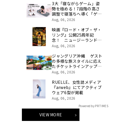
合時のエピソードを社員の
3大「寝ながらゲーム」姿
想いとともに振り返る特別
勢を極める！7段階の高さ
映像を公開！
調整で寝落ちへ導く「ゲー
ミングロングピロー」発売
Aug, 06, 2026
映画『ロード・オブ・ザ・
リング』公開25周年記
念！ ニュージーランド最
高峰のシングルモルト、
Aug, 06, 2026
POKENO(ポケノ)より 数
量限定ウイスキー「リング
ジャングリア沖縄 ゲスト
ベアラー」が誕生
の多様な旅スタイルに応え
たチケットラインアップ拡
充 余すことなく魅力を堪
Aug, 06, 2026
能する「ロイヤルチケッ
ト」新登場
RUELLE、女性誌メディア
『arweb』にてアクティブ
ウェア6型が掲載
Aug, 06, 2026
Powered by PR TIMES
VIEW MORE