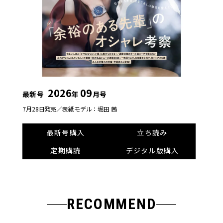
2026
09
最新号
年
月号
7月28日発売／
表紙モデル：堀田 茜
最新号購入
立ち読み
定期購読
デジタル版購入
RECOMMEND