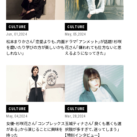
CULTURE
CULTURE
Jun, 01,2024
May, 05,2024
松本まりかさん「恋愛よりも、内面
ドラマ「アンメット」が話題！杉咲
を磨いたり学びの方が楽しいかも
花さん「嫌われても仕方ないと思
しれない」
えるようになってきた」
CULTURE
CULTURE
May, 04,2024
Mar, 28,2024
女優・杉咲花さん「コンプレックス
玉城ティナさん「良くも悪くも選
がある」から演じることに興味を
択肢が多すぎて、迷ってしまう」
持った
【特別インタビュー】