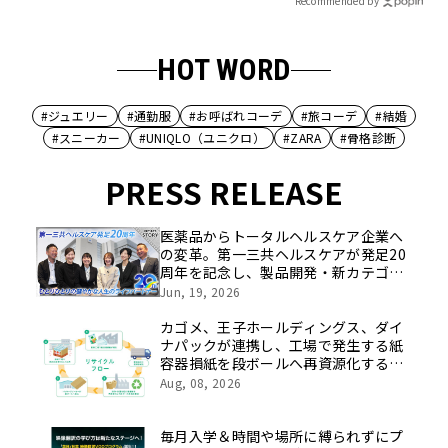
Recommended by
HOT WORD
#ジュエリー
#通勤服
#お呼ばれコーデ
#旅コーデ
#結婚
#スニーカー
#UNIQLO（ユニクロ）
#ZARA
#骨格診断
PRESS RELEASE
医薬品からトータルヘルスケア企業へ
の変革。第一三共ヘルスケアが発足20
周年を記念し、製品開発・新カテゴリ
挑戦の舞台や旧社統合時のエピソード
Jun, 19, 2026
を社員の想いとともに振り返る特別映
像を公開！
カゴメ、王子ホールディングス、ダイ
ナパックが連携し、工場で発生する紙
容器損紙を段ボールへ再資源化する実
証を開始
Aug, 08, 2026
毎月入学＆時間や場所に縛られずにプ