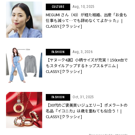
Aug, 10, 2025
CULTURE
MEGUMI さん（43）が経た結婚、出産「お金も
仕事も減って…でも辞めなくてよかっ た」 |
CLASSY.[クラッシィ]
Aug, 3, 2026
FASHION
【ヤヌーク4選】小柄サイズが充実！150㎝台で
もスタイルアップするトップス＆デニム |
CLASSY.[クラッシィ]
Oct, 31, 2025
FASHION
【30代のご褒美買いジュエリー】ポメラートの
名品『イコニカ』は歳を重ねても似合う！ |
CLASSY.[クラッシィ]