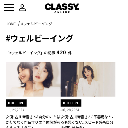
HOME
#ウェルビーイング
#ウェルビーイング
420
「#ウェルビーイング」の記事
件
CULTURE
CULTURE
Jul, 29,2024
Jul, 28,2024
女優・古川琴音さん「自分のことば
女優・古川琴音さん「不器用なとこ
かりでなく作品作りの全体像が考
ろも悪くない。スピード感も自分
えられるように」
の個性だから」