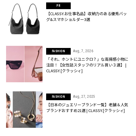
【CLASSY.お仕事名品】収納力のある優秀バッ
グ&スマホショルダー3選
Aug, 7, 2026
FASHION
「それ、ホントにユニクロ？」な高揚感小物に
注目！【女性誌スタッフのリアル買い３選】 |
CLASSY.[クラッシィ]
Aug, 27, 2025
FASHION
【日本のジュエリーブランド一覧】老舗＆人気
ブランドおすすめ21選 | CLASSY.[クラッシィ]