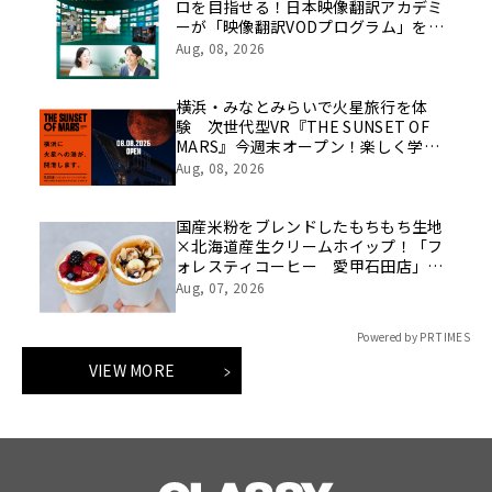
ロを目指せる！日本映像翻訳アカデミ
ーが「映像翻訳VODプログラム」を
2026年10月より開講！
Aug, 08, 2026
横浜・みなとみらいで火星旅行を体
験 次世代型VR『THE SUNSET OF
MARS』今週末オープン！楽しく学べ
るパネル展やワークショップなど関連
Aug, 08, 2026
イベントも
国産米粉をブレンドしたもちもち生地
×北海道産生クリームホイップ！「フ
ォレスティコーヒー 愛甲石田店」に
て、８月１７日（月）からクレープ販
Aug, 07, 2026
売を開始
Powered by PR TIMES
VIEW MORE