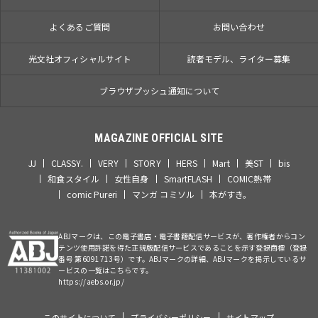
よくあるご質問
お問い合わせ
光文社オフィシャルサイト
読者モデル、ライター募集
ブラウザプッシュ通知について
MAGAZINE OFFICIAL SITE
JJ
CLASSY.
VERY
STORY
HERS
Mart
美ST
bis
和食スタイル
女性自身
SmartFLASH
COMIC熱帯
comic Pureri
マンガ コミソル
本がすき。
ABJマークは、この電子書店・電子書籍配信サービスが、著作権者からコン
テンツ使用許諾を得た正規版配信サービスであることを示す登録商標（登録
番号 第6091713号）です。ABJマークの詳細、ABJマークを掲示しているサ
ービスの一覧はこちらです。
https://aebs.or.jp/
このサイトについて
プライバシーポリシー
サイトマップ