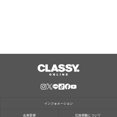
日本初のラボグロウンダイヤモンドジ
ュエリーブランド「SHINCA」 会員様
限定「SHINCA THANKS SPECIAL
2026 SUMMER ポイントアップキャン
Aug, 07, 2026
ペーン」好評開催中
インフォメーション
会員登録
広告掲載について