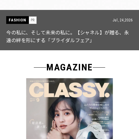
FASHION
PR
Jul, 15,2026
【ICB】人気インフルエンサーと共同制作! 週5で着たく
なる「名品ブラウス」２選
MAGAZINE