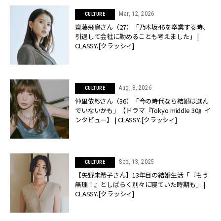
Mar, 12, 2026
CULTURE
齋藤飛鳥さん（27）「乃木坂46を卒業する時、
引退して会社に勤めることも考えました」 |
CLASSY.[クラッシィ]
Aug, 8, 2026
CULTURE
仲里依紗さん（36）「今の時代なら結婚は選ん
でいないかも」【ドラマ『Tokyo middle 30』イ
ンタビュー】 | CLASSY.[クラッシィ]
Sep, 13, 2025
CULTURE
【矢野未希子さん】13年目の結婚生活「『もう
無理！』としばらく別々に寝ていた時期も」 |
CLASSY.[クラッシィ]