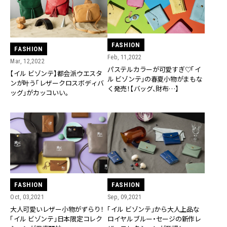
FASHION
FASHION
Feb, 11,2022
Mar, 12,2022
パステルカラーが可愛すぎ♡「イ
【イル ビゾンテ】都会派ウエスタ
ル ビゾンテ」の春夏小物がまもな
ンが叶う「レザークロスボディバ
く発売！【バッグ、財布…】
ッグ」がカッコいい。
FASHION
FASHION
Oct, 03,2021
Sep, 09,2021
大人可愛いレザー小物がずらり！
「イル ビゾンテ」から大人上品な
「イル ビゾンテ」日本限定コレク
ロイヤルブルー・セージの新作レ