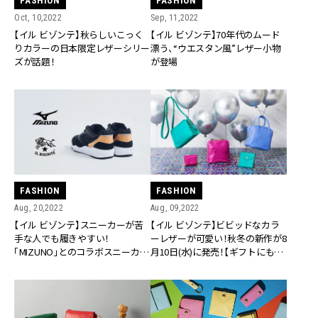
FASHION
FASHION
Sep, 11,2022
Oct, 10,2022
【イル ビゾンテ】70年代のムード
【イル ビゾンテ】秋らしいこっく
漂う、“ウエスタン風”レザー小物
りカラーの日本限定レザーシリー
が登場
ズが話題！
FASHION
FASHION
Aug, 20,2022
Aug, 09,2022
【イル ビゾンテ】スニーカーが苦
【イル ビゾンテ】ビビッドなカラ
手な人でも履きやすい！
ーレザーが可愛い！秋冬の新作が8
「MIZUNO」とのコラボスニーカー
月10日(水)に発売！【ギフトにもお
第3弾が登場
すすめ】