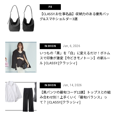
【CLASSY.お仕事名品】収納力のある優秀バッ
グ&スマホショルダー3選
Jun, 6, 2026
FASHION
いつもの「黒」を「白」に変えるだけ！ボトム
スで印象が激変【今どきモノトーン】の新ルー
ル | CLASSY.[クラッシィ]
Jun, 14, 2026
FASHION
【黒パンツの最旬コーデ12選】トップスとの組
み合わせ別！上手くいく「最旬バランス」っ
て？ | CLASSY.[クラッシィ]