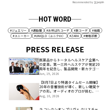
Recommended by
HOT WORD
#ジュエリー
#通勤服
#お呼ばれコーデ
#旅コーデ
#結婚
#スニーカー
#UNIQLO（ユニクロ）
#ZARA
#骨格診断
PRESS RELEASE
医薬品からトータルヘルスケア企業へ
の変革。第一三共ヘルスケアが発足20
周年を記念し、製品開発・新カテゴリ
挑戦の舞台や旧社統合時のエピソード
Jun, 19, 2026
を社員の想いとともに振り返る特別映
像を公開！
【8月7日より特選タイムセール開催】
20年の音響技術が導く、新しい聴覚ケ
アの形。オーディオのプロが挑む、画
期的なスクリーン操作対応次世代スマ
Aug, 10, 2026
ート集音器「Cearvol」
ラ コレクシオン プリヴェ クリスチャ