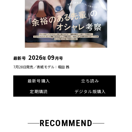
2026
09
最新号
年
月号
7月28日発売／
表紙モデル：堀田 茜
最新号購入
立ち読み
定期購読
デジタル版購入
RECOMMEND