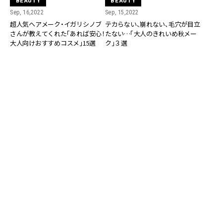
BEAUTY
BEAUTY
Sep, 16,2022
Sep, 15,2022
超人気ヘアメーク・イガリシノブ
テカらない、崩れない、毛穴が目立
さんが教えてくれた「あれば安心！
たない…「大人のきれいめ秋メー
大人向けおすすめコスメ」15選
ク」３選
BEAUTY
BEAUTY
Sep, 06,2022
Sep, 05,2022
超人気ヘアメーク・イガリシノブ
超人気ヘアメーク・イガリシノブ
さんに教えてもらった「目の下の
さんに教えてもらった「大人ニキ
クマ＆くすみ対策」
ビの上手な隠し方」