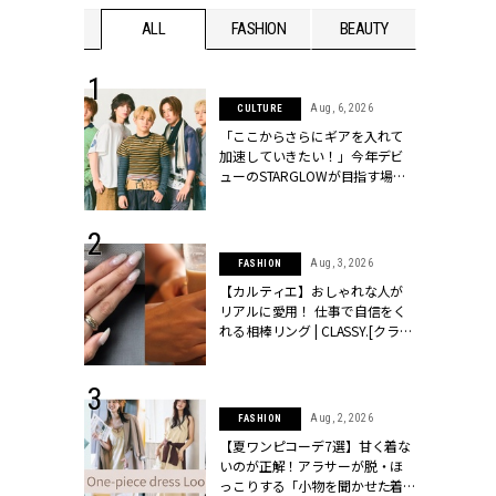
WEDDING
ALL
FASHION
BEAUTY
WEDDIN
 16, 2026
Aug, 6, 2026
CULTURE
はアリ？お呼
「ここからさらにギアを入れて
コーデ＆マナ
加速していきたい！」今年デビ
Y.[クラッシィ]
ューのSTARGLOWが目指す場所
とは？【3rdシングル『Drivin' My
Life』発売】 | CLASSY.[クラッシ
ィ]
 13, 2025
Aug, 3, 2026
FASHION
ブランドのリ
【カルティエ】おしゃれな人が
0代カップルの
リアルに愛用！ 仕事で自信をく
SSY.[クラッシ
れる相棒リング | CLASSY.[クラッ
シィ]
 30, 2026
Aug, 2, 2026
FASHION
リー】1つでも
【夏ワンピコーデ7選】甘く着な
ポメラートの
いのが正解！アラサーが脱・ほ
シリーズに注
っこりする「小物を聞かせた着