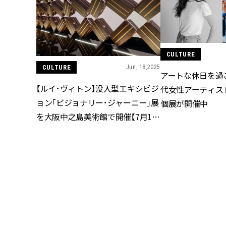
CULTURE
CULTURE
Jun, 18,2025
アートな休日を過
【ルイ･ヴィトン】没入型エキシビジ
代女性アーティストYej
ョン｢ビジョナリー･ジャーニー｣展
個展が開催中
を大阪中之島美術館で開催【7月15
日から】