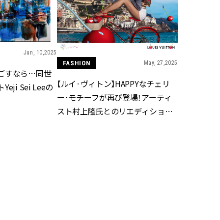
かな肌を目指す | CLASSY.[クラッ
目 | CLASSY.[クラ
シィ]
Aug, 7, 2026
Mar,
BEAUTY
WEDDING
冷房・紫外線etc...「夏の隠れ乾
【トレンドの巻き
Jun, 10,2025
燥」を防ぐ【ベタつかない名品
式ゲスト服の鉄板
FASHION
May, 27,2025
クリーム】3選＜30代のベストコ
ンピ”は『スカー
ごすなら…同世
スメ＞ | CLASSY.[クラッシィ]
正解！ | CLASSY.
【ルイ·ヴィトン】HAPPYなチェリ
i Sei Leeの
ー･モチーフが再び登場！アーティ
Nov, 17, 2025
Aug,
BEAUTY
WEDDING
スト村上隆氏とのリエディション・
【落ちない名品リップ10選】塗
20万円台〜【カル
コレクション最終章
り直しできない・皮むけしやす
ング４選】ラブ、トリ
いetc.悩みをクリア | CLASSY.[ク
を『マリッジ』に
ラッシィ]
ます！ | CLASSY.
Aug, 5, 2026
Sep,
BEAUTY
WEDDING
夏の深刻なくすみ・色ムラにア
“キャトル”で人気
プローチ！【透明感を底上げ】
ュロン】の『ブラ
神コスメ３選 | CLASSY.[クラッシ
グ』は普段使いもし
ィ]
CLASSY.[クラッシ