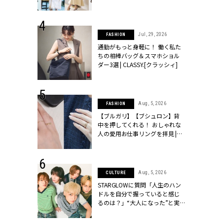
ッシィ]
こなし」 | CLASSY.[クラッシィ]
 24, 2026
Jul, 29, 2026
FASHION
方３選】結婚
通勤がもっと身軽に！ 働く私た
“シンプル黒ワ
ちの相棒バッグ＆スマホショル
フ』で盛るのが
ダー3選 | CLASSY.[クラッシィ]
[クラッシィ]
 18, 2025
Aug, 5, 2026
FASHION
ティエ人気リ
【ブルガリ】【ブシュロン】背
ニティetc.
中を押してくれる！ おしゃれな
選ぶ人増えて
人の愛用お仕事リングを拝見 |
[クラッシィ]
CLASSY.[クラッシィ]
 4, 2025
Aug, 5, 2026
CULTURE
急上昇【ブシ
STARGLOWに質問「人生のハン
イダルリン
ドルを自分で握っていると感じ
やすい！ |
るのは？」“大️人になった”と実
ィ]
感する瞬間【3rdシングル
『Drivin' My Life』発売】 |