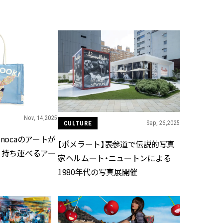
BEAUTY
Aug, 6, 2026
Feb,
BEAUTY
WEDDING
【ヘアアクセ6選】手抜きに見え
結婚式に黒ドレス
ない！アラサーのまとめ髪が垢
ばれで失敗しない
抜ける「即戦力アクセ」たち |
ーを解説 | CLASS
CLASSY.[クラッシィ]
Nov, 14,2025
Aug, 7, 2026
Aug,
BEAUTY
WEDDING
CULTURE
Sep, 26,2025
【UV下地】酷暑に頼れる！
【結婚指輪】人気
nocaのアートが
2,000円台〜3,000円台の名品3選
ング22選｜20〜3
【ポメラート】表参道で伝説的写真
｜30代美容ライターが正直レビ
エピソードも | CLA
！持ち運べるアー
家ヘルムート・ニュートンによる
ュー | CLASSY.[クラッシィ]
ィ]
1980年代の写真展開催
Aug, 5, 2026
Jun,
BEAUTY
WEDDING
忙しい毎日に「うるおいター
【一生ものジュエ
ボ」を。新【SOFINA BASIC＋】
存在感が際立つ！
のお手入れでうるおってなめら
「トゥギャザー」