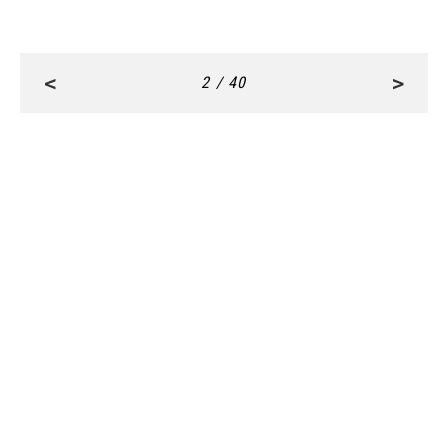
<
>
2 / 40
RANKING
ALL
FASHION
BEAUTY
Aug, 6, 2026
CULTURE
「ここからさらにギアを入れて加速していきた
い！」今年デビューのSTARGLOWが目指す場所
とは？【3rdシングル『Drivin' My Life』発売】 |
CLASSY.[クラッシィ]