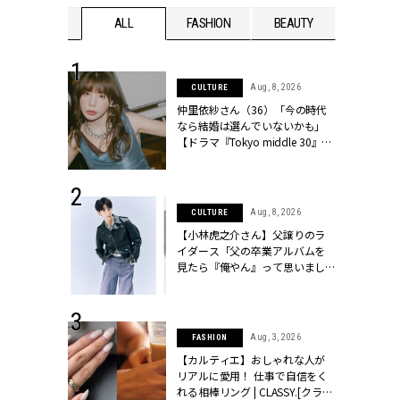
WEDDING
ALL
FASHION
BEAUTY
WEDDIN
 30, 2026
Aug, 8, 2026
CULTURE
リー】1つでも
仲里依紗さん（36）「今の時代
ポメラートの
なら結婚は選んでいないかも」
シリーズに注
【ドラマ『Tokyo middle 30』イ
ッシィ]
ンタビュー】 | CLASSY.[クラッシ
ィ]
 16, 2026
Aug, 8, 2026
CULTURE
はアリ？お呼
【小林虎之介さん】父譲りのラ
コーデ＆マナ
イダース「父の卒業アルバムを
Y.[クラッシィ]
見たら『俺やん』って思いまし
た（笑）」 | CLASSY.[クラッシ
ィ]
 13, 2025
Aug, 3, 2026
FASHION
ブランドのリ
【カルティエ】おしゃれな人が
0代カップルの
リアルに愛用！ 仕事で自信をく
SSY.[クラッシ
れる相棒リング | CLASSY.[クラッ