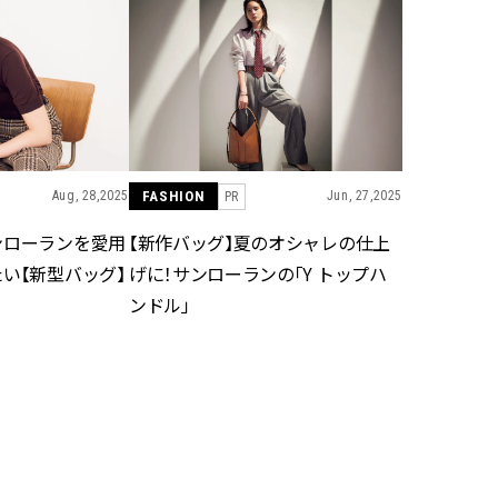
CLASSY.[クラッシィ]
ィ]
Sep, 25, 2025
Mar,
BEAUTY
WEDDING
マルジェラの“レプリカ”に新作
【10万円台から】
も！注目度急上昇の『フレグラ
ーでよりパーソナ
ンス』５選 | CLASSY.[クラッシ
ダルジュエリー』４選 
ィ]
[クラッシィ]
Aug, 28,2025
FASHION
Jun, 27,2025
PR
Aug, 5, 2026
Jul,
BEAUTY
WEDDING
ンローランを愛用
【新作バッグ】夏のオシャレの仕上
忙しい毎日に「うるおいター
【ブルガリの婚姻
い【新型バッグ】
げに！サンローランの「Y トップハ
ボ」を。新【SOFINA BASIC＋】
トも】世界に一つ
ンドル」
のお手入れでうるおってなめら
作れるブライダル
かな肌を目指す | CLASSY.[クラッ
催！ | CLASSY.[
シィ]
Aug, 8, 2026
Aug,
BEAUTY
WEDDING
【シャネル】「ココ マドモアゼ
20万円台〜【カル
ル クラッシュ アプソリュ」の限
ング４選】ラブ、トリ
定カフェが登場！世界観に没入
を『マリッジ』に
できる体験型イベントが開催 |
ます！ | CLASSY.
CLASSY.[クラッシィ]