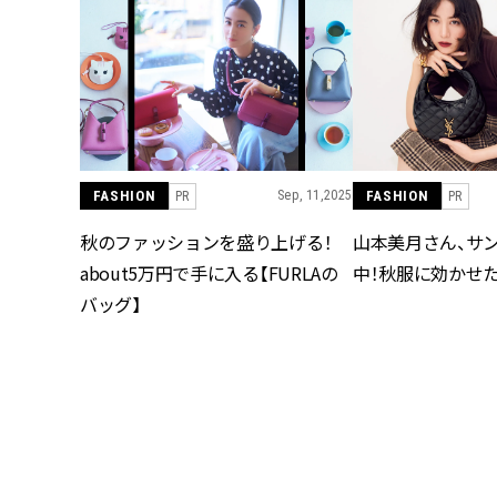
FASHION
Sep, 11,2025
FASHION
PR
PR
秋のファッションを盛り上げる！
山本美月さん、サ
about5万円で手に入る【FURLAの
中！秋服に効かせた
バッグ】