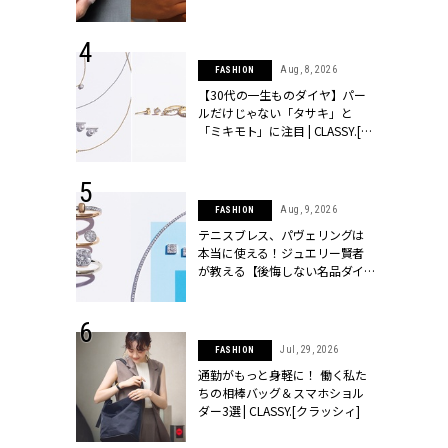
シィ]
 17, 2026
Aug, 8, 2026
FASHION
ラグジュアリ
【30代の一生ものダイヤ】パー
ルな『ブライ
ルだけじゃない「タサキ」と
| CLASSY.
「ミキモト」に注目 | CLASSY.[ク
ラッシィ]
 27, 2026
Aug, 9, 2026
FASHION
届のプレゼン
テニスブレス、パヴェリングは
だけの指輪が
本当に使える！ジュエリー賢者
フェアを開
が教える【後悔しない名品ダイ
クラッシィ]
ヤ】３選 | CLASSY.[クラッシィ]
 18, 2025
Jul, 29, 2026
FASHION
ティエ人気リ
通勤がもっと身軽に！ 働く私た
ニティetc.
ちの相棒バッグ＆スマホショル
選ぶ人増えて
ダー3選 | CLASSY.[クラッシィ]
[クラッシィ]