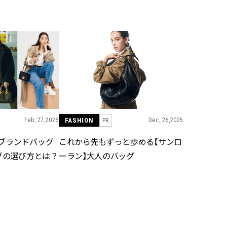
BEAUTY
Aug, 8, 2026
Jun,
BEAUTY
WEDDING
【エルメス】初の本格リップケ
【一生ものジュエ
アコレクション誕生！憧れのア
存在感が際立つ！
イテムで唇をもっと美しく |
「トゥギャザー」
CLASSY.[クラッシィ]
目 | CLASSY.[クラ
Feb, 27,2026
FASHION
Dec, 26,2025
PR
Aug, 7, 2026
Feb,
BEAUTY
WEDDING
【UV下地】酷暑に頼れる！
結婚式に黒ドレス
ブランドバッグ
これから先もずっと歩める【サンロ
2,000円台〜3,000円台の名品3選
ばれで失敗しない
｜30代美容ライターが正直レビ
ーを解説 | CLASS
グの選び方とは？
ーラン】大人のバッグ
ュー | CLASSY.[クラッシィ]
Aug, 8, 2026
Aug,
BEAUTY
WEDDING
“盛りすぎない”がトレンド！
【結婚指輪】人気
【最旬マスカラ4選】さりげない
ング22選｜20〜3
ボリュームと絶妙カラー |
エピソードも | CLA