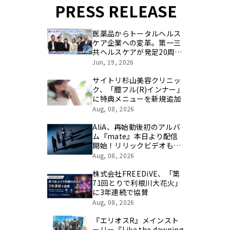
PRESS RELEASE
医薬品からトータルヘルス
ケア企業への変革。第一三
共ヘルスケアが発足20周年
を記念し、製品開発・新カ
Jun, 19, 2026
テゴリ挑戦の舞台や旧社統
合時のエピソードを社員の
サイトリ杉山美容クリニッ
想いとともに振り返る特別
ク、「膣フル(R)インナー」
映像を公開！
に特典メニューを新規追加
Aug, 08, 2026
AliA、再始動後初のアルバ
ム『mate』本日より配信
開始！リリックビデオも公
開！
Aug, 08, 2026
株式会社FREEDiVE、「第
71回とりで利根川大花火」
に3年連続で協賛
Aug, 08, 2026
『エリオスR』メインスト
ーリー『Like the dawning