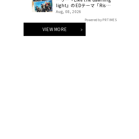
light』のEDテーマ「Rise
Sunshine ALL HEROES
Aug, 08, 2026
Ver.」がフルサイズ配信決
Powered by PR TIMES
定！
VIEW MORE