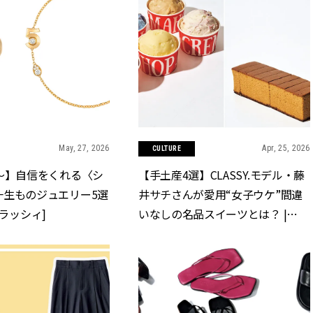
May, 27, 2026
Apr, 25, 2026
CULTURE
〜】自信をくれる〈シ
【手土産4選】CLASSY.モデル・藤
一生ものジュエリー5選
井サチさんが愛用“女子ウケ”間違
[クラッシィ]
いなしの名品スイーツとは？ |
CLASSY.[クラッシィ]