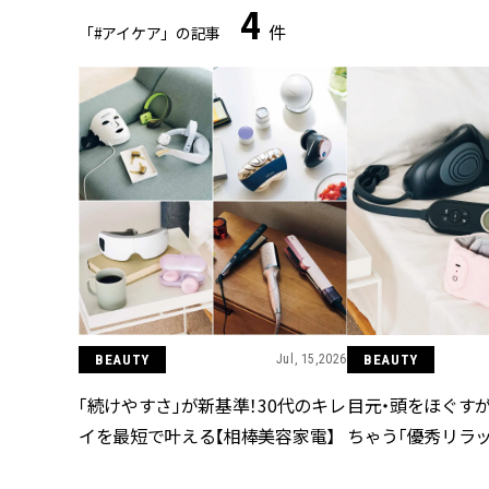
4
件
「#アイケア」の記事
BEAUTY
Jul, 15,2026
BEAUTY
「続けやすさ」が新基準！30代のキレ
目元・頭をほぐす
イを最短で叶える【相棒美容家電】
ちゃう「優秀リラ