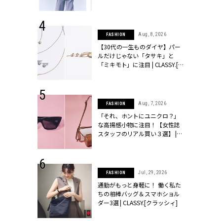
[クラッシィ]
た（笑）」 | CLASSY.[クラッシ
ィ]
 9, 2025
Aug, 8, 2026
FASHION
】ドレスに馴
【30代の一生ものダイヤ】パー
的な「サブバ
ルだけじゃない「タサキ」と
テプリマ、フェ
「ミキモト」に注目 | CLASSY.[ク
SY.[クラッシ
ラッシィ]
 18, 2025
Aug, 7, 2026
FASHION
ティエ人気リ
「それ、ホントにユニクロ？」
ニティetc.
な高揚感小物に注目！【女性誌
選ぶ人増えて
スタッフのリアル買い３選】 |
[クラッシィ]
CLASSY.[クラッシィ]
 9, 2025
Jul, 29, 2026
FASHION
スはどこで買
通勤がもっと身軽に！ 働く私た
呼ばれコーデ
ちの相棒バッグ＆スマホショル
[クラッシィ]
ダー3選 | CLASSY.[クラッシィ]