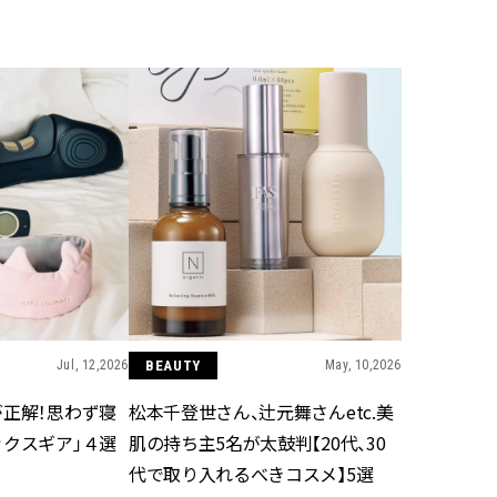
BEAUTY
Aug, 7, 2026
Feb,
BEAUTY
WEDDING
【UV下地】酷暑に頼れる！
結婚式に黒ドレス
2,000円台〜3,000円台の名品3選
ばれで失敗しない
｜30代美容ライターが正直レビ
ーを解説 | CLASS
ュー | CLASSY.[クラッシィ]
Sep, 25, 2025
Aug,
BEAUTY
WEDDING
マルジェラの“レプリカ”に新作
【結婚指輪】人気
も！注目度急上昇の『フレグラ
ング22選｜20〜3
ンス』５選 | CLASSY.[クラッシ
エピソードも | CLA
ィ]
ィ]
Jul, 12,2026
BEAUTY
May, 10,2026
が正解！思わず寝
松本千登世さん、辻元舞さんetc.美
Aug, 8, 2026
Mar,
BEAUTY
WEDDING
ックスギア」４選
肌の持ち主5名が太鼓判【20代、30
【シャネル】「ココ マドモアゼ
【トレンドの巻き
ル クラッシュ アプソリュ」の限
式ゲスト服の鉄板
代で取り入れるべきコスメ】5選
定カフェが登場！世界観に没入
ンピ”は『スカー