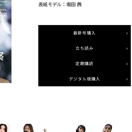
表紙モデル：堀田 茜
最新号購入
立ち読み
定期購読
デジタル版購入