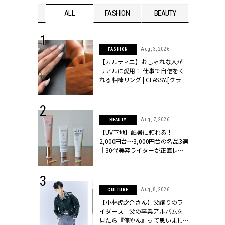
WEDDING
ALL
FASHION
BEAUTY
WEDDIN
 16, 2026
Aug, 3, 2026
FASHION
はアリ？お呼
【カルティエ】おしゃれな人が
コーデ＆マナ
リアルに愛用！ 仕事で自信をく
Y.[クラッシィ]
れる相棒リング | CLASSY.[クラッ
シィ]
 13, 2025
Aug, 7, 2026
BEAUTY
ブランドのリ
【UV下地】酷暑に頼れる！
0代カップルの
2,000円台〜3,000円台の名品3選
SSY.[クラッシ
｜30代美容ライターが正直レビ
ュー | CLASSY.[クラッシィ]
 24, 2026
Aug, 8, 2026
CULTURE
方３選】結婚
【小林虎之介さん】父譲りのラ
“シンプル黒ワ
イダース「父の卒業アルバムを
フ』で盛るのが
見たら『俺やん』って思いまし