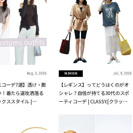
Aug, 3, 2026
Jul, 9, 2026
FASHION
スコーデ7選】透け・膨
【レギンス】ってどうはくのがオ
い！着たら速攻洒落る
シャレ？自信が持てる30代のスポ
クススタイル |
ーティコーデ | CLASSY.[クラッシ
クラッシィ]
ィ]