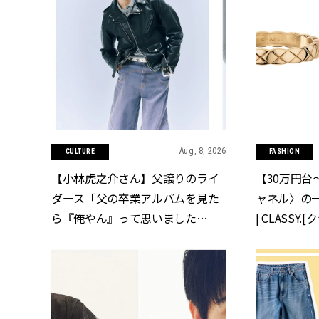
Aug, 8, 2026
CULTURE
FASHION
【小林虎之介さん】父譲りのライ
【30万円台
ダース「父の卒業アルバムを見た
ャネル〉の
ら『俺やん』って思いました
| CLASSY.
（笑）」 | CLASSY.[クラッシィ]