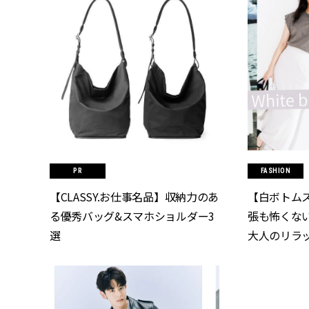
FASHION
【CLASSY.お仕事名品】収納力のあ
【白ボトム
る優秀バッグ&スマホショルダー3
張も怖くな
選
大人のリラッ
CLASSY.[