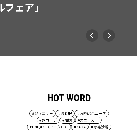
HOT WORD
#ジュエリー
#通勤服
#お呼ばれコーデ
#旅コーデ
#結婚
#スニーカー
#UNIQLO（ユニクロ）
#ZARA
#骨格診断