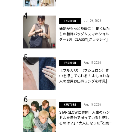
ッシィ]
こなし」 | CLASSY.[クラッシィ]
 24, 2026
Jul, 29, 2026
FASHION
方３選】結婚
通勤がもっと身軽に！ 働く私た
“シンプル黒ワ
ちの相棒バッグ＆スマホショル
フ』で盛るのが
ダー3選 | CLASSY.[クラッシィ]
[クラッシィ]
 18, 2025
Aug, 5, 2026
FASHION
ティエ人気リ
【ブルガリ】【ブシュロン】背
ニティetc.
中を押してくれる！ おしゃれな
選ぶ人増えて
人の愛用お仕事リングを拝見 |
[クラッシィ]
CLASSY.[クラッシィ]
 4, 2025
Aug, 5, 2026
CULTURE
急上昇【ブシ
STARGLOWに質問「人生のハン
イダルリン
ドルを自分で握っていると感じ
やすい！ |
るのは？」“大️人になった”と実
ィ]
感する瞬間【3rdシングル
『Drivin' My Life』発売】 |