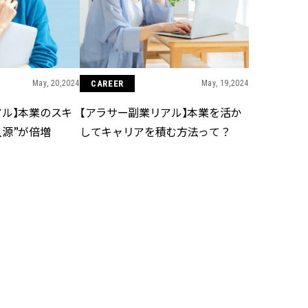
かな肌を目指す | CLASSY.[クラッ
目 | CLASSY.[クラ
シィ]
Aug, 7, 2026
Mar,
BEAUTY
WEDDING
冷房・紫外線etc...「夏の隠れ乾
【トレンドの巻き
燥」を防ぐ【ベタつかない名品
式ゲスト服の鉄板
May, 20,2024
CAREER
May, 19,2024
クリーム】3選＜30代のベストコ
ンピ”は『スカー
スメ＞ | CLASSY.[クラッシィ]
正解！ | CLASSY.
アル】本業のスキ
【アラサー副業リアル】本業を活か
入源”が倍増
してキャリアを積む方法って？
Nov, 17, 2025
Aug,
BEAUTY
WEDDING
【落ちない名品リップ10選】塗
20万円台〜【カル
り直しできない・皮むけしやす
ング４選】ラブ、トリ
いetc.悩みをクリア | CLASSY.[ク
を『マリッジ』に
ラッシィ]
ます！ | CLASSY.
Aug, 5, 2026
Sep,
BEAUTY
WEDDING
夏の深刻なくすみ・色ムラにア
“キャトル”で人気
プローチ！【透明感を底上げ】
ュロン】の『ブラ
神コスメ３選 | CLASSY.[クラッシ
グ』は普段使いもし
Feb, 21,2024
CAREER
Feb, 20,2024
ィ]
CLASSY.[クラッシ