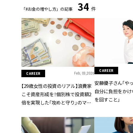
34
件
「#お金の増やし方」の記事
CAREER
CAREER
Feb, 03,2026
安藤優子さん「や
【29歳女性の投資のリアル】浪費家
自分に負担をかけ
こそ資産形成を！個別株で投資額2
を回すこと」
倍を実現した「攻めと守り」のマネ
ー術