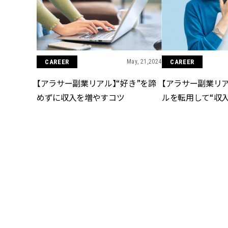
CAREER
May, 21,2024
CAREER
【アラサー副業リアル】“好き”を諦
【アラサー副業リ
めずに収入を増やすコツ
ルを転用して“収
CAREER
May, 18,2024
CAREER