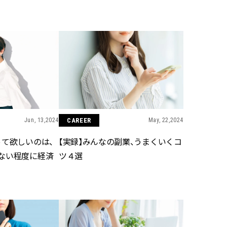
BEAUTY
Aug, 7, 2026
Feb,
BEAUTY
WEDDING
【UV下地】酷暑に頼れる！
結婚式に黒ドレス
2,000円台〜3,000円台の名品3選
ばれで失敗しない
｜30代美容ライターが正直レビ
ーを解説 | CLASS
ュー | CLASSY.[クラッシィ]
Jun, 13,2024
CAREER
May, 22,2024
Aug, 6, 2026
Aug,
BEAUTY
WEDDING
【ヘアアクセ6選】手抜きに見え
【結婚指輪】人気
って欲しいのは、
【実録】みんなの副業、うまくいくコ
ない！アラサーのまとめ髪が垢
ング22選｜20〜3
抜ける「即戦力アクセ」たち |
エピソードも | CLA
ない程度に経済
ツ４選
CLASSY.[クラッシィ]
ィ]
Aug, 5, 2026
Jun,
BEAUTY
WEDDING
忙しい毎日に「うるおいター
【一生ものジュエ
ボ」を。新【SOFINA BASIC＋】
存在感が際立つ！
のお手入れでうるおってなめら
「トゥギャザー」