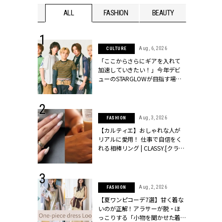
WEDDING
ALL
FASHION
BEAUTY
WEDDIN
 16, 2026
Aug, 6, 2026
CULTURE
はアリ？お呼
「ここからさらにギアを入れて
コーデ＆マナ
加速していきたい！」今年デビ
Y.[クラッシィ]
ューのSTARGLOWが目指す場所
とは？【3rdシングル『Drivin' My
Life』発売】 | CLASSY.[クラッシ
ィ]
 13, 2025
Aug, 3, 2026
FASHION
ブランドのリ
【カルティエ】おしゃれな人が
0代カップルの
リアルに愛用！ 仕事で自信をく
SSY.[クラッシ
れる相棒リング | CLASSY.[クラッ
シィ]
 30, 2026
Aug, 2, 2026
FASHION
リー】1つでも
【夏ワンピコーデ7選】甘く着な
ポメラートの
いのが正解！アラサーが脱・ほ
シリーズに注
っこりする「小物を聞かせた着