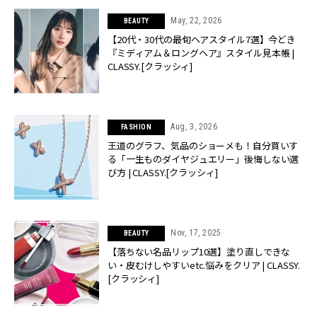
May, 22, 2026
BEAUTY
【20代・30代の最旬ヘアスタイル7選】今どき
『ミディアム＆ロングヘア』スタイル見本帳 |
CLASSY.[クラッシィ]
Aug, 3, 2026
FASHION
王道のグラフ、気品のショーメも！自分買いす
る「一生ものダイヤジュエリー」後悔しない選
び方 | CLASSY.[クラッシィ]
Nov, 17, 2025
BEAUTY
【落ちない名品リップ10選】塗り直しできな
い・皮むけしやすいetc.悩みをクリア | CLASSY.
[クラッシィ]