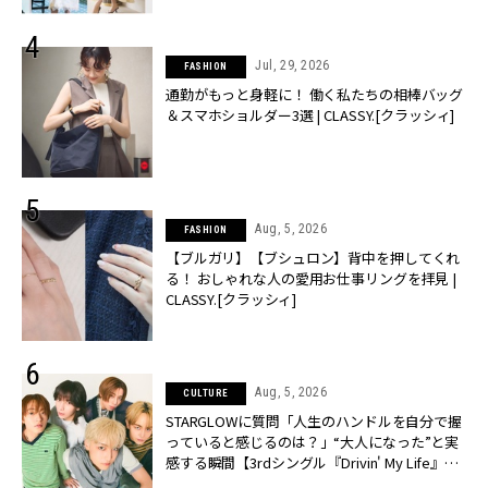
Jul, 29, 2026
FASHION
通勤がもっと身軽に！ 働く私たちの相棒バッグ
＆スマホショルダー3選 | CLASSY.[クラッシィ]
Aug, 5, 2026
FASHION
【ブルガリ】【ブシュロン】背中を押してくれ
る！ おしゃれな人の愛用お仕事リングを拝見 |
CLASSY.[クラッシィ]
Aug, 5, 2026
CULTURE
STARGLOWに質問「人生のハンドルを自分で握
っていると感じるのは？」“大️人になった”と実
感する瞬間【3rdシングル『Drivin' My Life』発
売】 | CLASSY.[クラッシィ]