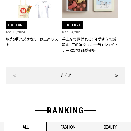
CULTURE
CULTURE
Apr, 30,2024
Mar, 04,2023
旅先別「ハズさない」お土産リス
手土産で喜ばれる！可愛すぎて話
ト
題の「三毛猫クッキー缶」ホワイト
デー限定商品が登場
<
>
1 / 2
RANKING
ALL
FASHION
BEAUTY