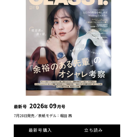
2026
09
最新号
年
月号
7月28日発売／
表紙モデル：堀田 茜
最新号購入
立ち読み