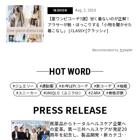
Aug, 2, 2026
FASHION
【夏ワンピコーデ7選】甘く着ないのが正解！
アラサーが脱・ほっこりする「小物を聞かせた
着こなし」 | CLASSY.[クラッシィ]
Recommended by
HOT WORD
#ジュエリー
#通勤服
#お呼ばれコーデ
#旅コーデ
#結婚
#スニーカー
#UNIQLO（ユニクロ）
#ZARA
#骨格診断
PRESS RELEASE
医薬品からトータルヘルスケア企業へ
の変革。第一三共ヘルスケアが発足20
周年を記念し、製品開発・新カテゴリ