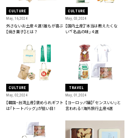
CULTURE
CULTURE
May, 16,2024
May, 03,2024
外さないお土産４選！誰もが喜ぶ
【国内土産】‟本当は教えたくな
【焼き菓子】とは？
い”「名品の味」４選
CULTURE
TRAVEL
May, 02,2024
May, 01,2024
【韓国・台湾土産】褒められギフト
【ヨーロッパ編】「センスいい」と
は『トートバッグ』が狙い目！
言われる！海外旅行土産4選