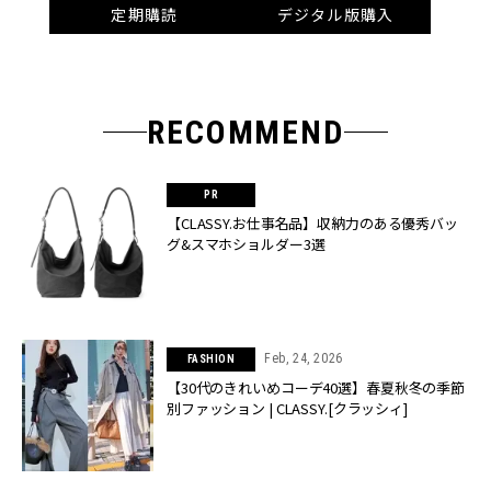
定期購読
デジタル版購入
RECOMMEND
【CLASSY.お仕事名品】収納力のある優秀バッ
グ&スマホショルダー3選
Feb, 24, 2026
FASHION
【30代のきれいめコーデ40選】春夏秋冬の季節
別ファッション | CLASSY.[クラッシィ]