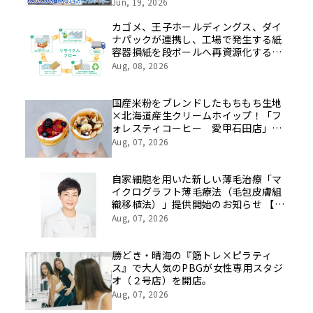
挑戦の舞台や旧社統合時のエピソード
Jun, 19, 2026
を社員の想いとともに振り返る特別映
像を公開！
カゴメ、王子ホールディングス、ダイ
ナパックが連携し、工場で発生する紙
容器損紙を段ボールへ再資源化する実
証を開始
Aug, 08, 2026
国産米粉をブレンドしたもちもち生地
×北海道産生クリームホイップ！「フ
ォレスティコーヒー 愛甲石田店」に
て、８月１７日（月）からクレープ販
Aug, 07, 2026
売を開始
自家細胞を用いた新しい薄毛治療「マ
イクログラフト薄毛療法（毛包皮膚組
織移植法）」提供開始のお知らせ 【医
療法人社団 青真会 青山エルクリニ
Aug, 07, 2026
ック】
勝どき・晴海の『筋トレ×ピラティ
ス』で大人気のPBGが女性専用スタジ
オ（２号店）を開店。
Aug, 07, 2026