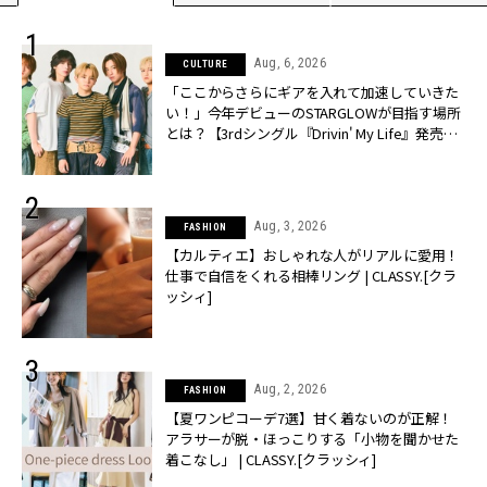
Aug, 6, 2026
CULTURE
「ここからさらにギアを入れて加速していきた
い！」今年デビューのSTARGLOWが目指す場所
とは？【3rdシングル『Drivin' My Life』発売】 |
CLASSY.[クラッシィ]
Aug, 3, 2026
FASHION
【カルティエ】おしゃれな人がリアルに愛用！
仕事で自信をくれる相棒リング | CLASSY.[クラ
ッシィ]
Aug, 2, 2026
FASHION
【夏ワンピコーデ7選】甘く着ないのが正解！
アラサーが脱・ほっこりする「小物を聞かせた
着こなし」 | CLASSY.[クラッシィ]