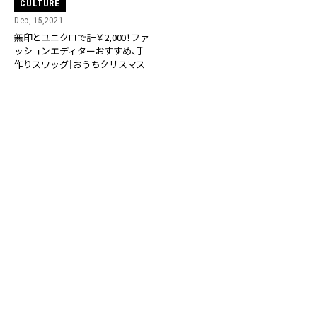
CULTURE
Dec, 15,2021
無印とユニクロで計￥2,000！ファ
ッションエディターおすすめ、手
作りスワッグ｜おうちクリスマス
CULTURE
CULTURE
Dec, 21,2020
Dec, 20,2020
【ダイソー、フライングタイガー】
【フライングタイガー、100均】コ
コスパよく映える「おうちクリス
スパよく映える「おうちクリスマ
マステク」❸リース編【総額450
ステク」❷ラッピング編【総額600
円】
円】