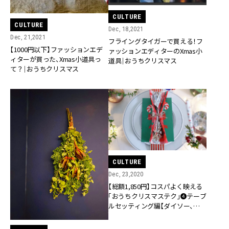
CULTURE
CULTURE
Dec, 18,2021
Dec, 21,2021
フライングタイガーで買える！フ
【1000円以下】ファッションエデ
ァッションエディターのXmas小
ィターが買った、Xmas小道具っ
道具｜おうちクリスマス
て？｜おうちクリスマス
CULTURE
Dec, 23,2020
【総額1,850円】コスパよく映える
「おうちクリスマステク」❹テーブ
ルセッティング編【ダイソー、フラ
イングタイガー】