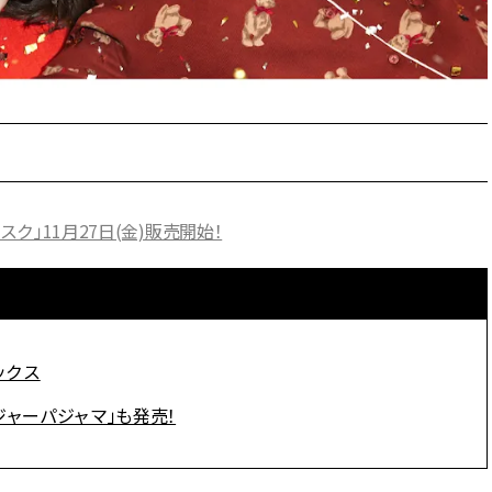
スメ＞ | CLASSY.[クラッシィ]
正解！ | CLASSY.
Aug, 5, 2026
Jun,
BEAUTY
WEDDING
忙しい毎日に「うるおいター
【一生ものジュエ
ボ」を。新【SOFINA BASIC＋】
存在感が際立つ！
のお手入れでうるおってなめら
「トゥギャザー」
かな肌を目指す | CLASSY.[クラッ
目 | CLASSY.[クラ
シィ]
ク」11月27日(金)販売開始！
Nov, 17, 2025
Aug,
BEAUTY
WEDDING
【落ちない名品リップ10選】塗
20万円台〜【カル
り直しできない・皮むけしやす
ング４選】ラブ、トリ
いetc.悩みをクリア | CLASSY.[ク
を『マリッジ』に
ラッシィ]
ます！ | CLASSY.
ックス
Aug, 5, 2026
Nov,
BEAUTY
WEDDING
ジャーパジャマ」も発売！
夏の深刻なくすみ・色ムラにア
【結婚式のお呼ば
プローチ！【透明感を底上げ】
りとカブらない「
神コスメ３選 | CLASSY.[クラッシ
ルエット」が正解！ | 
ィ]
ラッシィ]