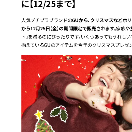
に【12/25まで】
人気プチプラブランドの
GUから、クリスマスなどホ
から12月25日（金）の期間限定で販売
されます。家族や
ト」を贈るのにぴったりです。いくつあってもうれし
揃えているGUのアイテムを今年のクリスマスプレゼ