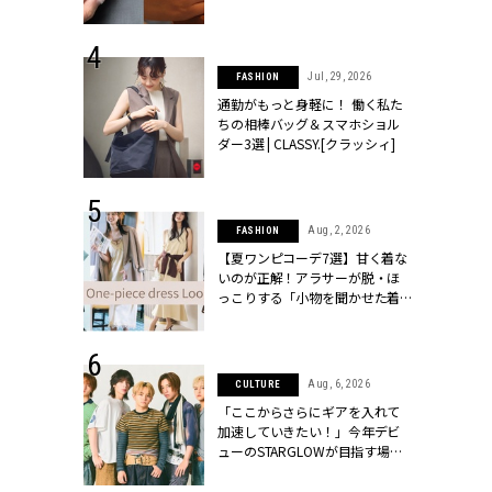
[クラッシィ]
シィ]
 30, 2026
Jul, 29, 2026
FASHION
リー】1つでも
通勤がもっと身軽に！ 働く私た
ポメラートの
ちの相棒バッグ＆スマホショル
シリーズに注
ダー3選 | CLASSY.[クラッシィ]
ッシィ]
 18, 2025
Aug, 2, 2026
FASHION
ティエ人気リ
【夏ワンピコーデ7選】甘く着な
ニティetc.
いのが正解！アラサーが脱・ほ
選ぶ人増えて
っこりする「小物を聞かせた着
[クラッシィ]
こなし」 | CLASSY.[クラッシィ]
 24, 2025
Aug, 6, 2026
CULTURE
れワンピ】周
「ここからさらにギアを入れて
リラックスシ
加速していきたい！」今年デビ
CLASSY.[ク
ューのSTARGLOWが目指す場所
とは？【3rdシングル『Drivin' My
Life』発売】 | CLASSY.[クラッシ