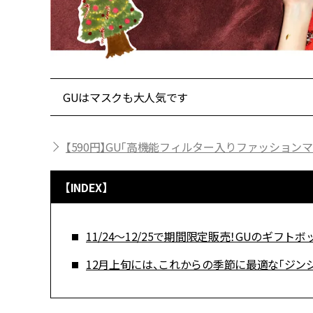
GUはマスクも大人気です
【590円】GU「高機能フィルター入りファッションマス
【INDEX】
11/24〜12/25で期間限定販売！GUのギフトボ
12月上旬には、これからの季節に最適な「ジン