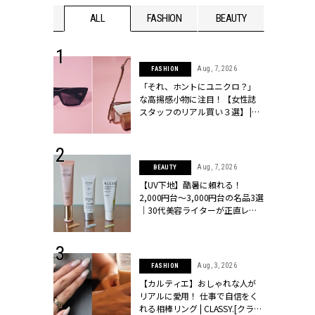
WEDDING
ALL
FASHION
BEAUTY
WEDDIN
 16, 2026
Aug, 7, 2026
FASHION
はアリ？お呼
「それ、ホントにユニクロ？」
コーデ＆マナ
な高揚感小物に注目！【女性誌
Y.[クラッシィ]
スタッフのリアル買い３選】 |
CLASSY.[クラッシィ]
 13, 2025
Aug, 7, 2026
BEAUTY
ブランドのリ
【UV下地】酷暑に頼れる！
0代カップルの
2,000円台〜3,000円台の名品3選
SSY.[クラッシ
｜30代美容ライターが正直レビ
ュー | CLASSY.[クラッシィ]
 24, 2026
Aug, 3, 2026
FASHION
方３選】結婚
【カルティエ】おしゃれな人が
“シンプル黒ワ
リアルに愛用！ 仕事で自信をく
フ』で盛るのが
れる相棒リング | CLASSY.[クラッ