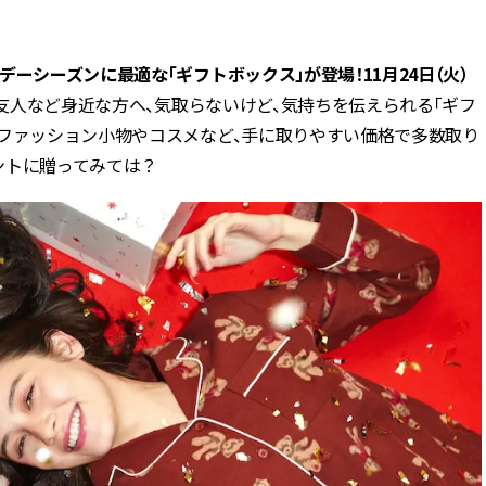
BEAUTY
リデーシーズンに最適な「ギフトボックス」が登場！
11月24日（火）
友人など身近な方へ、気取らないけど、気持ちを伝えられる「ギフ
Aug, 7, 2026
Feb,
BEAUTY
WEDDING
いファッション小物やコスメなど、手に取りやすい価格で多数取り
【UV下地】酷暑に頼れる！
結婚式に黒ドレス
2,000円台〜3,000円台の名品3選
ばれで失敗しない
ントに贈ってみては？
｜30代美容ライターが正直レビ
ーを解説 | CLASS
ュー | CLASSY.[クラッシィ]
Aug, 6, 2026
Aug,
BEAUTY
WEDDING
【ヘアアクセ6選】手抜きに見え
【結婚指輪】人気
ない！アラサーのまとめ髪が垢
ング22選｜20〜3
抜ける「即戦力アクセ」たち |
エピソードも | CLA
CLASSY.[クラッシィ]
ィ]
Aug, 7, 2026
Mar,
BEAUTY
WEDDING
冷房・紫外線etc...「夏の隠れ乾
【トレンドの巻き
燥」を防ぐ【ベタつかない名品
式ゲスト服の鉄板
クリーム】3選＜30代のベストコ
ンピ”は『スカー