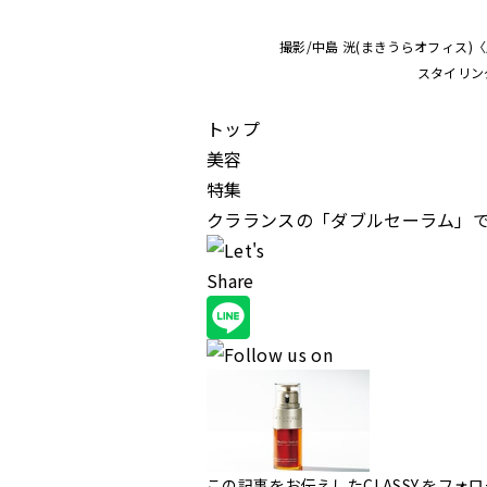
撮影/中島 洸(まきうらオフィス)〈
スタイリング
トップ
美容
特集
クラランスの「ダブルセーラム」
この記事をお伝えしたCLASSY.をフ