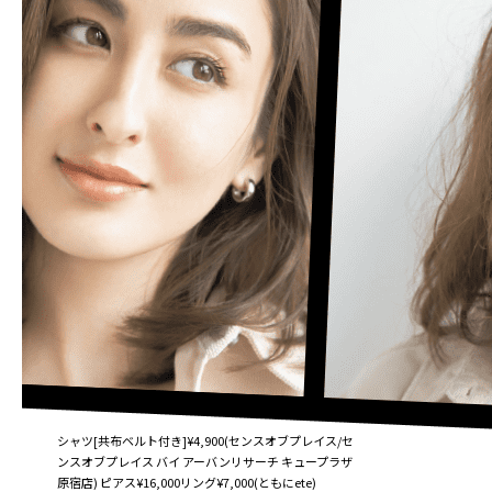
シャツ[共布ベルト付き]¥4,900(センスオブプレイス/セ
ンスオブプレイス バイ アーバンリサーチ キュープラザ
原宿店) ピアス¥16,000リング¥7,000(ともにete)