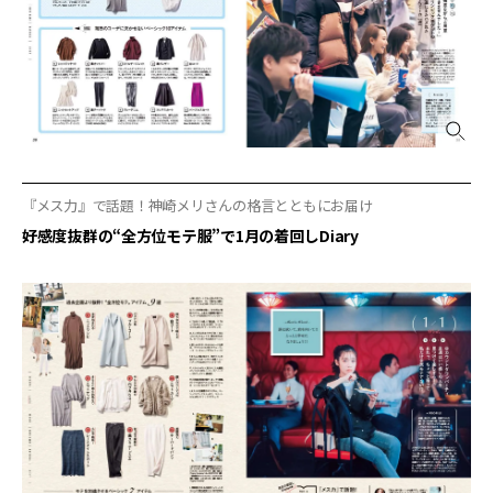
『メス力』で話題！神崎メリさんの格言とともにお届け
好感度抜群の“全方位モテ服”で1月の着回しDiary