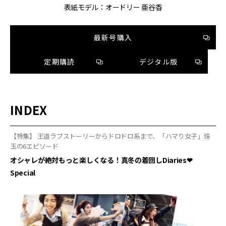
表紙モデル：オードリー 亜谷香
最新号購入
定期購読
デジタル版
INDEX
【特集】 王道ラブストーリーからドロドロ系まで、「ハマり女子」珠
玉の6エピソード
オシャレが絶対もっと楽しくなる！真冬の着回しDiaries❤︎
Special