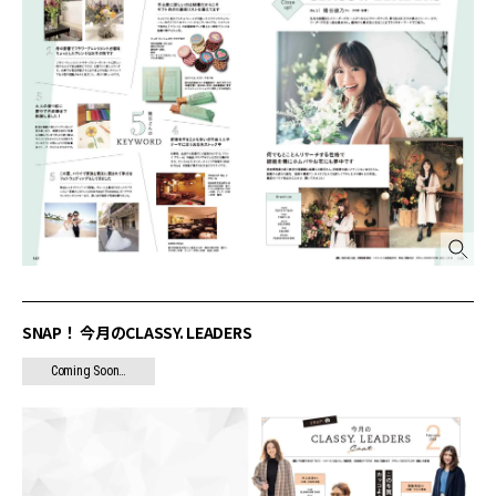
SNAP！ 今月のCLASSY. LEADERS
Coming Soon…