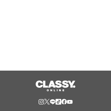
ナパックが連携し、工場で発生する紙
容器損紙を段ボールへ再資源化する実
証を開始
Aug, 08, 2026
国産米粉をブレンドしたもちもち生地
×北海道産生クリームホイップ！「フ
ォレスティコーヒー 愛甲石田店」に
て、８月１７日（月）からクレープ販
Aug, 07, 2026
売を開始