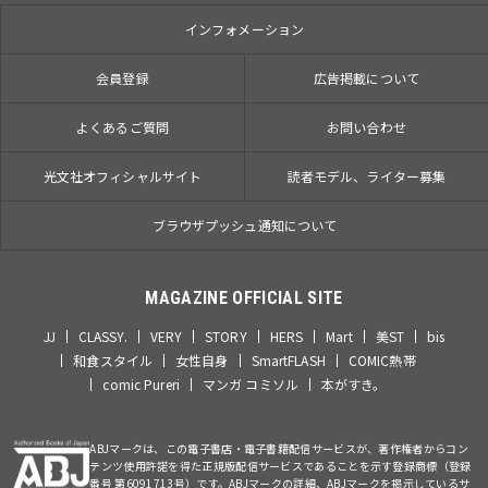
インフォメーション
会員登録
広告掲載について
よくあるご質問
お問い合わせ
光文社オフィシャルサイト
読者モデル、ライター募集
ブラウザプッシュ通知について
MAGAZINE OFFICIAL SITE
JJ
CLASSY.
VERY
STORY
HERS
Mart
美ST
bis
和食スタイル
女性自身
SmartFLASH
COMIC熱帯
comic Pureri
マンガ コミソル
本がすき。
ABJマークは、この電子書店・電子書籍配信サービスが、著作権者からコン
テンツ使用許諾を得た正規版配信サービスであることを示す登録商標（登録
番号 第6091713号）です。ABJマークの詳細、ABJマークを掲示しているサ