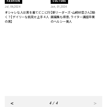
FASHION
CULTURE
Jul, 06,2024
Jun, 01,2024
オシャレな人は黒を着てどこに行
【新リーダーズ・山﨑紗菜さん】動
く？【デイリーな肌見せ上手４人
画編集も得意、ライター講座卒業
の黒】
のヘルシー美人
FASHION
May, 30,2024
リーダーズ5期生はこの11人に決
定！個性豊かな発信に乞うご期
待！
<
>
4 / 4