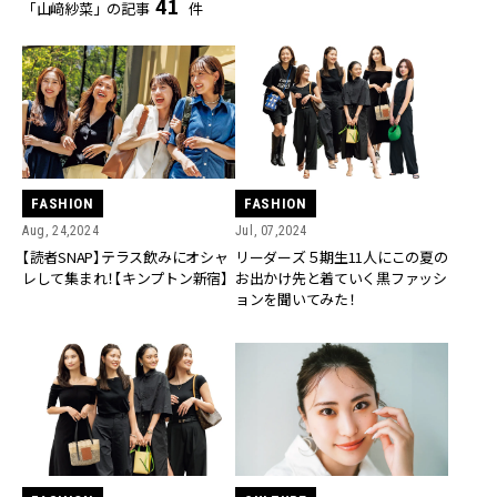
41
「山﨑紗菜」の記事
件
FASHION
FASHION
Aug, 24,2024
Jul, 07,2024
【読者SNAP】テラス飲みにオシャ
リーダーズ５期生11人にこの夏の
レして集まれ！【キンプトン新宿】
お出かけ先と着ていく黒ファッシ
ョンを聞いてみた！