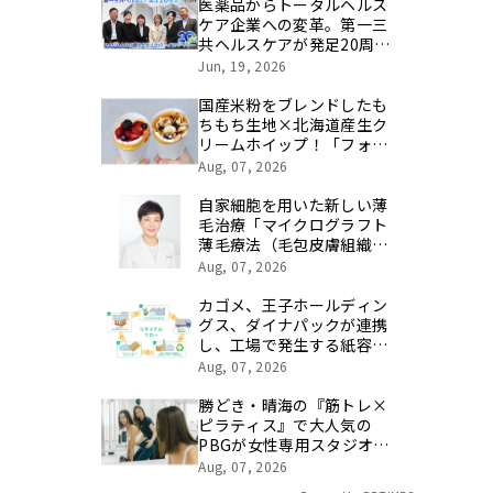
医薬品からトータルヘルス
ケア企業への変革。第一三
共ヘルスケアが発足20周年
を記念し、製品開発・新カ
Jun, 19, 2026
テゴリ挑戦の舞台や旧社統
合時のエピソードを社員の
国産米粉をブレンドしたも
想いとともに振り返る特別
ちもち生地×北海道産生ク
映像を公開！
リームホイップ！「フォレ
スティコーヒー 愛甲石田
Aug, 07, 2026
店」にて、８月１７日
（月）からクレープ販売を
自家細胞を用いた新しい薄
開始
毛治療「マイクログラフト
薄毛療法（毛包皮膚組織移
植法）」提供開始のお知ら
Aug, 07, 2026
せ 【医療法人社団 青真
会 青山エルクリニック】
カゴメ、王子ホールディン
グス、ダイナパックが連携
し、工場で発生する紙容器
損紙を段ボールへ再資源化
Aug, 07, 2026
する実証を開始
勝どき・晴海の『筋トレ×
ピラティス』で大人気の
PBGが女性専用スタジオ
（２号店）を開店。
Aug, 07, 2026