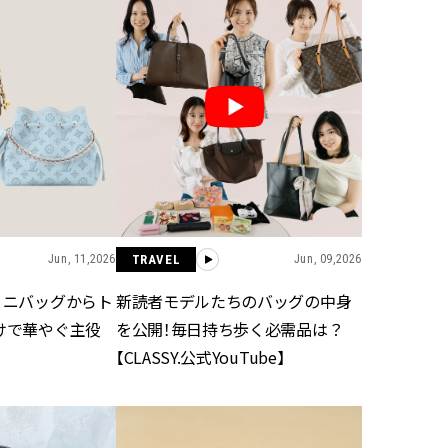
ュー | CLASSY.[クラッシィ]
目 | CLASSY.[クラ
Aug, 7, 2026
Mar,
BEAUTY
WEDDING
冷房・紫外線etc...「夏の隠れ乾
【トレンドの巻き
燥」を防ぐ【ベタつかない名品
式ゲスト服の鉄板
クリーム】3選＜30代のベストコ
ンピ”は『スカー
スメ＞ | CLASSY.[クラッシィ]
正解！ | CLASSY.
Nov, 17, 2025
Aug,
BEAUTY
WEDDING
【落ちない名品リップ10選】塗
20万円台〜【カル
り直しできない・皮むけしやす
ング４選】ラブ、トリ
Jun, 11,2026
TRAVEL
Jun, 09,2026
いetc.悩みをクリア | CLASSY.[ク
を『マリッジ』に
ラッシィ]
ます！ | CLASSY.
ミニバッグからト
新読者モデルたちのバッグの中身
けで華やぐ主役
を公開！毎日持ち歩く必需品は？
Aug, 5, 2026
Sep,
BEAUTY
WEDDING
【CLASSY.公式YouTube】
夏の深刻なくすみ・色ムラにア
“キャトル”で人気
プローチ！【透明感を底上げ】
ュロン】の『ブラ
神コスメ３選 | CLASSY.[クラッシ
グ』は普段使いもし
ィ]
CLASSY.[クラッシ