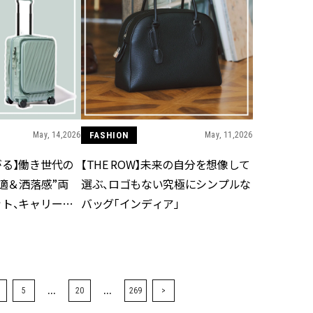
May, 14,2026
FASHION
May, 11,2026
がる】働き世代の
【THE ROW】未来の自分を想像して
快適＆洒落感”両
選ぶ、ロゴもない究極にシンプルな
ット、キャリーバ
バッグ「インディア」
...
...
5
20
269
>