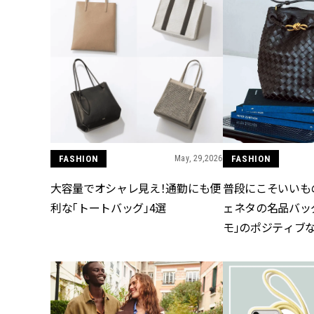
FASHION
May, 29,2026
FASHION
大容量でオシャレ見え！通勤にも便
普段にこそいいもの
利な「トートバッグ」4選
ェネタの名品バッ
モ」のポジティブ