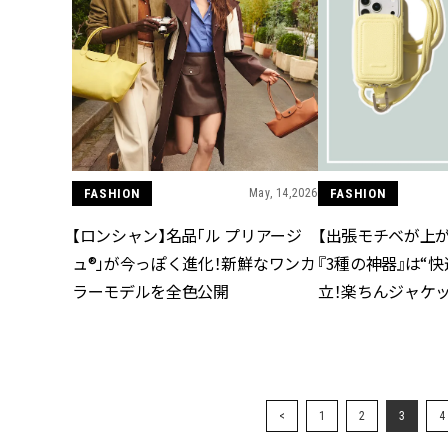
FASHION
May, 14,2026
FASHION
【ロンシャン】名品「ル プリアージ
【出張モチベが上
ュ®」が今っぽく進化！新鮮なワンカ
『3種の神器』は“
ラーモデルを全色公開
立！楽ちんジャケ
ッグetc.
<
1
2
3
4