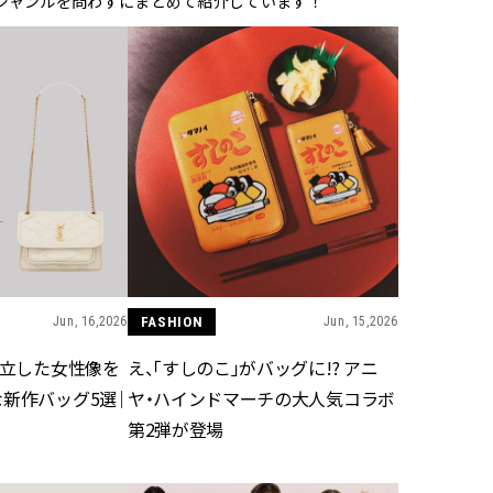
ジャンルを問わずにまとめて紹介しています！
BEAUTY
Aug, 6, 2026
Feb,
BEAUTY
WEDDING
【ヘアアクセ6選】手抜きに見え
結婚式に黒ドレス
ない！アラサーのまとめ髪が垢
ばれで失敗しない
抜ける「即戦力アクセ」たち |
ーを解説 | CLASS
CLASSY.[クラッシィ]
Aug, 5, 2026
Aug,
BEAUTY
WEDDING
忙しい毎日に「うるおいター
【結婚指輪】人気
ボ」を。新【SOFINA BASIC＋】
ング22選｜20〜3
Jun, 16,2026
FASHION
Jun, 15,2026
のお手入れでうるおってなめら
エピソードも | CLA
かな肌を目指す | CLASSY.[クラッ
ィ]
自立した女性像を
え、「すしのこ」がバッグに!? アニ
シィ]
新作バッグ5選｜
ヤ・ハインドマーチの大人気コラボ
Aug, 7, 2026
Jun,
BEAUTY
WEDDING
第2弾が登場
【UV下地】酷暑に頼れる！
【一生ものジュエ
2,000円台〜3,000円台の名品3選
存在感が際立つ！
｜30代美容ライターが正直レビ
「トゥギャザー」