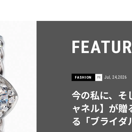
FEATU
Jul, 15,2026
FASHION
PR
【ICB】人気
同制作! 週5
ウス」２選