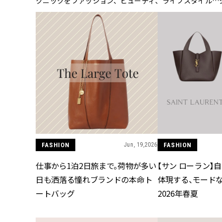
クニックをファッション、ビューティ、ライフスタイル…
FASHION
Jun, 19,2026
FASHION
仕事から1泊2日旅まで。荷物が多い
【サン ローラン】
日も洒落る憧れブランドの本命ト
体現する、モードな
ートバッグ
2026年春夏