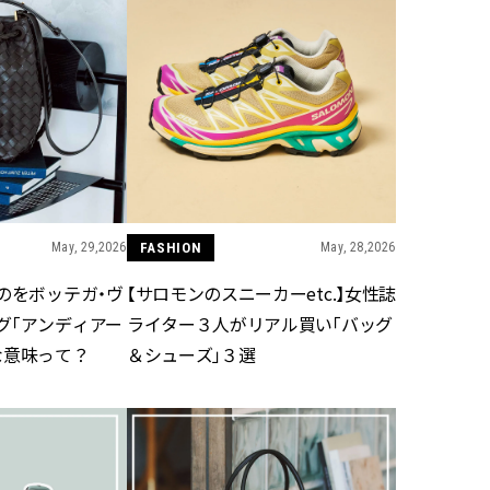
May, 29,2026
FASHION
May, 28,2026
を――ボッテガ・ヴ
【サロモンのスニーカーetc.】女性誌
グ「アンディアー
ライター３人がリアル買い「バッグ
な意味って？
＆シューズ」３選