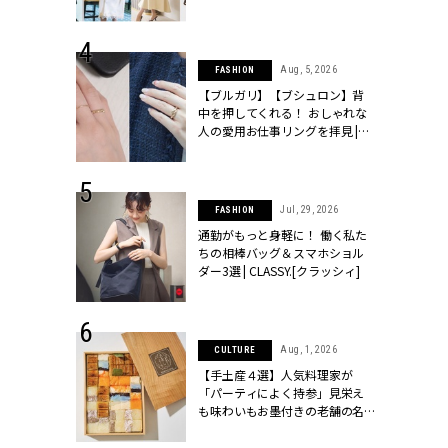
ッシィ]
こなし」 | CLASSY.[クラッシィ]
 24, 2026
Aug, 5, 2026
FASHION
方３選】結婚
【ブルガリ】【ブシュロン】背
“シンプル黒ワ
中を押してくれる！ おしゃれな
フ』で盛るのが
人の愛用お仕事リングを拝見 |
[クラッシィ]
CLASSY.[クラッシィ]
 18, 2025
Jul, 29, 2026
FASHION
ティエ人気リ
通勤がもっと身軽に！ 働く私た
ニティetc.
ちの相棒バッグ＆スマホショル
選ぶ人増えて
ダー3選 | CLASSY.[クラッシィ]
[クラッシィ]
 4, 2025
Aug, 1, 2026
CULTURE
急上昇【ブシ
【手土産４選】人気料理家が
イダルリン
「パーティによく持参」見栄え
やすい！ |
も味わいもお墨付きの老舗の名
ィ]
物とは？ | CLASSY.[クラッシィ]