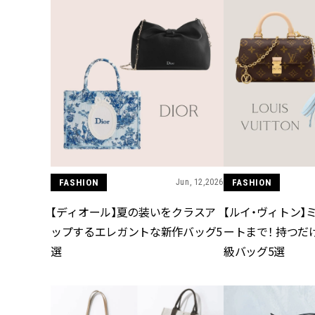
FASHION
Jun, 12,2026
FASHION
【ディオール】夏の装いをクラスア
【ルイ・ヴィトン】
ップするエレガントな新作バッグ5
ートまで！ 持つだ
選
級バッグ5選