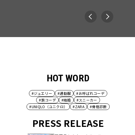
HOT WORD
#ジュエリー
#通勤服
#お呼ばれコーデ
#旅コーデ
#結婚
#スニーカー
#UNIQLO（ユニクロ）
#ZARA
#骨格診断
PRESS RELEASE