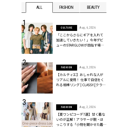
WEDDING
ALL
FASHION
BEAUTY
WEDDIN
 16, 2026
Aug, 6, 2026
CULTURE
はアリ？お呼
「ここからさらにギアを入れて
コーデ＆マナ
加速していきたい！」今年デビ
Y.[クラッシィ]
ューのSTARGLOWが目指す場所
とは？【3rdシングル『Drivin' My
Life』発売】 | CLASSY.[クラッシ
ィ]
 13, 2025
Aug, 3, 2026
FASHION
ブランドのリ
【カルティエ】おしゃれな人が
0代カップルの
リアルに愛用！ 仕事で自信をく
SSY.[クラッシ
れる相棒リング | CLASSY.[クラッ
シィ]
 30, 2026
Aug, 2, 2026
FASHION
リー】1つでも
【夏ワンピコーデ7選】甘く着な
ポメラートの
いのが正解！アラサーが脱・ほ
シリーズに注
っこりする「小物を聞かせた着