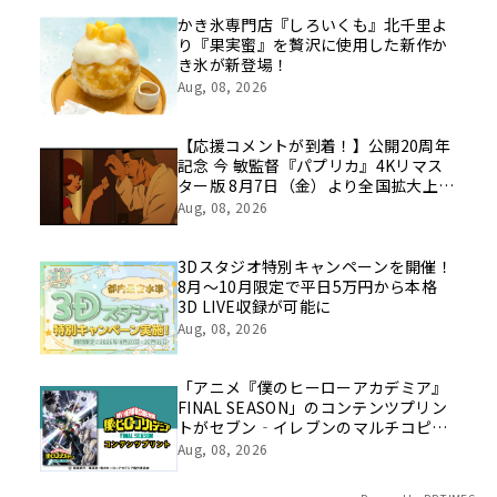
を社員の想いとともに振り返る特別映
像を公開！
かき氷専門店『しろいくも』北千里よ
り『果実蜜』を贅沢に使用した新作か
き氷が新登場！
Aug, 08, 2026
【応援コメントが到着！】公開20周年
記念 今 敏監督『パプリカ』4Kリマス
ター版 8月7日（金）より全国拡大上
映！
Aug, 08, 2026
3Dスタジオ特別キャンペーンを開催！
8月～10月限定で平日5万円から本格
3D LIVE収録が可能に
Aug, 08, 2026
「アニメ『僕のヒーローアカデミア』
FINAL SEASON」のコンテンツプリン
トがセブン‐イレブンのマルチコピー
機に登場
Aug, 08, 2026