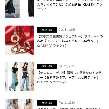
んキレイめワンピ】が通勤名品 | CLASSY.[クラ
ッシィ]
Oct, 31, 2025
FASHION
【30代のご褒美買いジュエリー】ポメラートの
名品『イコニカ』は歳を重ねても似合う！ |
CLASSY.[クラッシィ]
Jul, 21, 2026
FASHION
【デニムコーデ7選】暑苦しく見えない！アラ
サーにおすすめのブルーデニムと黒デニム |
CLASSY.[クラッシィ]
Aug, 2, 2026
FASHION