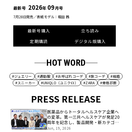
2026
09
最新号
年
月号
7月28日発売／
表紙モデル：堀田 茜
最新号購入
立ち読み
定期購読
デジタル版購入
HOT WORD
#ジュエリー
#通勤服
#お呼ばれコーデ
#旅コーデ
#結婚
#スニーカー
#UNIQLO（ユニクロ）
#ZARA
#骨格診断
PRESS RELEASE
医薬品からトータルヘルスケア企業へ
の変革。第一三共ヘルスケアが発足20
周年を記念し、製品開発・新カテゴリ
挑戦の舞台や旧社統合時のエピソード
Jun, 19, 2026