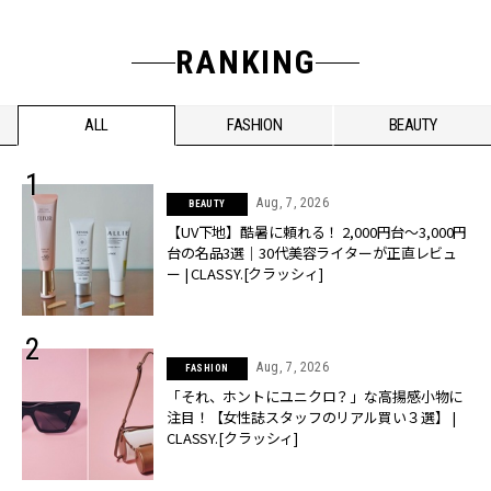
RANKING
ALL
FASHION
BEAUTY
Aug, 7, 2026
BEAUTY
【UV下地】酷暑に頼れる！ 2,000円台〜3,000円
台の名品3選｜30代美容ライターが正直レビュ
ー | CLASSY.[クラッシィ]
Aug, 7, 2026
FASHION
「それ、ホントにユニクロ？」な高揚感小物に
注目！【女性誌スタッフのリアル買い３選】 |
CLASSY.[クラッシィ]