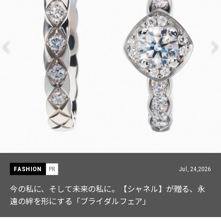
FASHION
PR
Jul, 15,2026
【ICB】人気インフルエンサーと共同制作! 週5で着たく
なる「名品ブラウス」２選