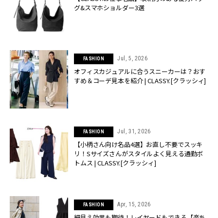
グ&スマホショルダー3選
Jul, 5, 2026
FASHION
オフィスカジュアルに合うスニーカーは？おす
すめ＆コーデ見本を紹介 | CLASSY.[クラッシィ]
Jul, 31, 2026
FASHION
【小柄さん向け名品4選】お直し不要でスッキ
リ！Sサイズさんがスタイルよく見える通勤ボ
トムス | CLASSY.[クラッシィ]
Apr, 15, 2026
FASHION
細見え効果も期待！レイヤードもできる【楽ち