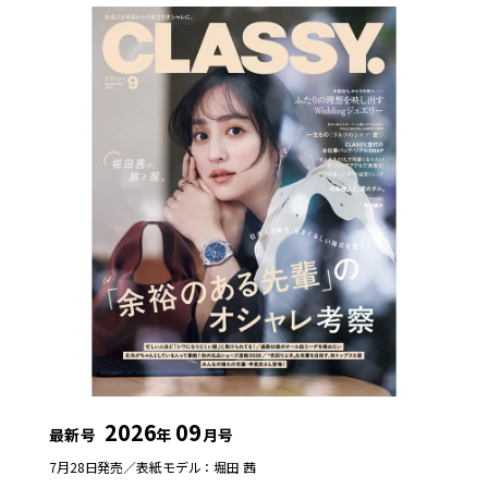
2026
09
最新号
年
月号
7月28日発売／
表紙モデル：堀田 茜