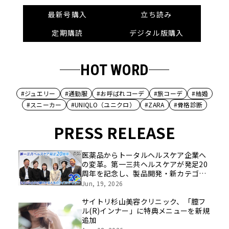
最新号購入
立ち読み
定期購読
デジタル版購入
HOT WORD
#ジュエリー
#通勤服
#お呼ばれコーデ
#旅コーデ
#結婚
#スニーカー
#UNIQLO（ユニクロ）
#ZARA
#骨格診断
PRESS RELEASE
医薬品からトータルヘルスケア企業へ
の変革。第一三共ヘルスケアが発足20
周年を記念し、製品開発・新カテゴリ
挑戦の舞台や旧社統合時のエピソード
Jun, 19, 2026
を社員の想いとともに振り返る特別映
像を公開！
サイトリ杉山美容クリニック、「膣フ
ル(R)インナー」に特典メニューを新規
追加