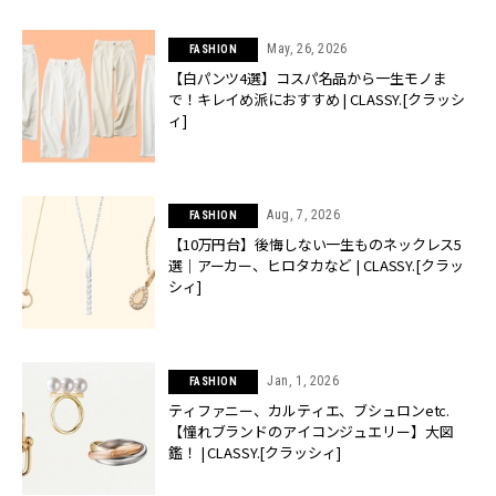
May, 26, 2026
FASHION
【白パンツ4選】コスパ名品から一生モノま
で！キレイめ派におすすめ | CLASSY.[クラッシ
ィ]
Aug, 7, 2026
FASHION
【10万円台】後悔しない一生ものネックレス5
選｜アーカー、ヒロタカなど | CLASSY.[クラッ
シィ]
Jan, 1, 2026
FASHION
ティファニー、カルティエ、ブシュロンetc.
【憧れブランドのアイコンジュエリー】大図
鑑！ | CLASSY.[クラッシィ]