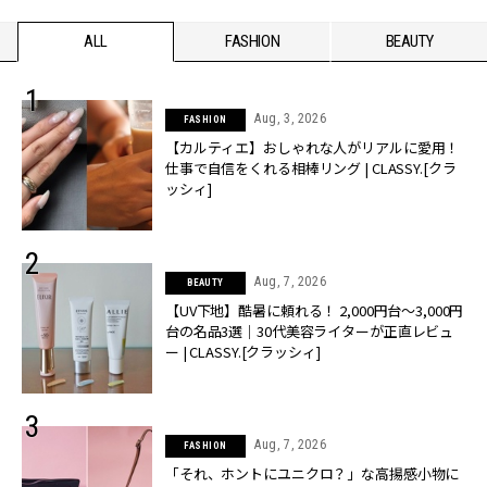
ALL
FASHION
BEAUTY
Aug, 3, 2026
FASHION
【カルティエ】おしゃれな人がリアルに愛用！
仕事で自信をくれる相棒リング | CLASSY.[クラ
ッシィ]
Aug, 7, 2026
BEAUTY
【UV下地】酷暑に頼れる！ 2,000円台〜3,000円
台の名品3選｜30代美容ライターが正直レビュ
ー | CLASSY.[クラッシィ]
Aug, 7, 2026
FASHION
「それ、ホントにユニクロ？」な高揚感小物に