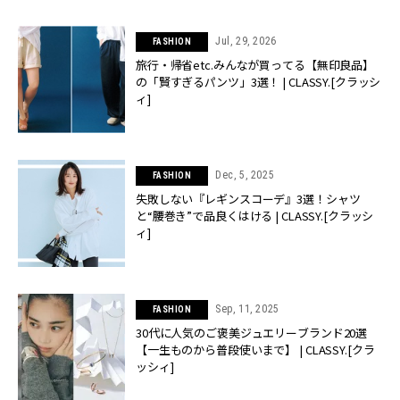
Jul, 29, 2026
FASHION
旅行・帰省etc.みんなが買ってる【無印良品】
の「賢すぎるパンツ」3選！ | CLASSY.[クラッシ
ィ]
Dec, 5, 2025
FASHION
失敗しない『レギンスコーデ』3選！シャツ
と“腰巻き”で品良くはける | CLASSY.[クラッシ
ィ]
Sep, 11, 2025
FASHION
30代に人気のご褒美ジュエリーブランド20選
【一生ものから普段使いまで】 | CLASSY.[クラ
ッシィ]