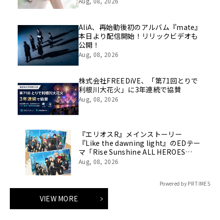
Aug, 08, 2026
AliA、再始動後初のアルバム『mate』
本日より配信開始！リリックビデオも
公開！
Aug, 08, 2026
株式会社FREEDiVE、「第71回とりで
利根川大花火」に3年連続で協賛
Aug, 08, 2026
『エリオスR』メインストーリー
『Like the dawning light』のEDテー
マ「Rise Sunshine ALL HEROES
Ver.」がフルサイズ配信決定！
Aug, 08, 2026
Powered by PR TIMES
VIEW MORE