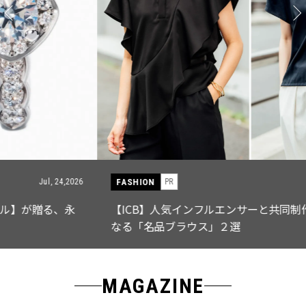
FASHION
PR
Jul, 15,2026
【ICB】人気インフルエンサーと共同制作! 週5で着たく
なる「名品ブラウス」２選
MAGAZINE