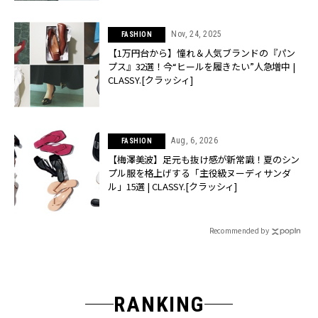
Nov, 24, 2025
FASHION
【1万円台から】憧れ＆人気ブランドの『パン
プス』32選！今“ヒールを履きたい”人急増中 |
CLASSY.[クラッシィ]
Aug, 6, 2026
FASHION
【梅澤美波】足元も抜け感が新常識！夏のシン
プル服を格上げする「主役級ヌーディサンダ
ル」15選 | CLASSY.[クラッシィ]
Recommended by
RANKING