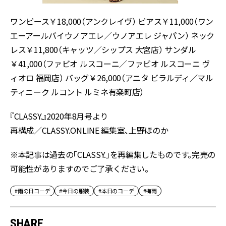
ワンピース￥18,000（アンクレイヴ） ピアス￥11,000（ワン
エーアールバイウノアエレ／ウノアエレ ジャパン） ネック
レス￥11,800（キャッツ／シップス 大宮店） サンダル
￥41,000（ファビオ ルスコーニ／ファビオ ルスコーニ ヴ
ィオロ 福岡店） バッグ￥26,000（アニタ ビラルディ／マル
ティニーク ルコント ルミネ有楽町店）
『CLASSY.』2020年8月号より
再構成／CLASSY.ONLINE 編集室、上野ほのか
※本記事は過去の「CLASSY.」を再編集したものです。完売の
可能性がありますのでご了承ください。
#雨の日コーデ
#今日の服装
#本日のコーデ
#梅雨
SHARE