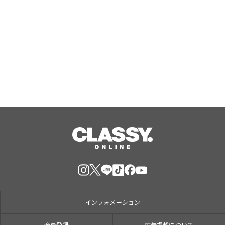
涼しい室内で熱い推し活を！「レンタ
ルスペース×推し色のお花」で夏休み
の推し活をプロデュース。『夏の推し
活応援キャンペーン』イーフローラと
Aug, 06, 2026
インスタベースが初開催。
インフォメーション
会員登録
広告掲載について