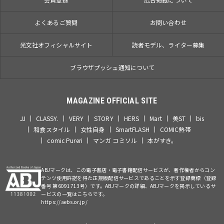
よくあるご質問
お問い合わせ
光文社オフィシャルサイト
読者モデル、ライター募集
ブラウザプッシュ通知について
MAGAZINE OFFICIAL SITE
JJ
CLASSY.
VERY
STORY
HERS
Mart
美ST
bis
和食スタイル
女性自身
SmartFLASH
COMIC熱帯
comic Pureri
マンガ コミソル
本がすき。
ABJマークは、この電子書店・電子書籍配信サービスが、著作権者からコン
テンツ使用許諾を得た正規版配信サービスであることを示す登録商標（登録
番号 第6091713号）です。ABJマークの詳細、ABJマークを掲示しているサ
ービスの一覧はこちらです。
https://aebs.or.jp/