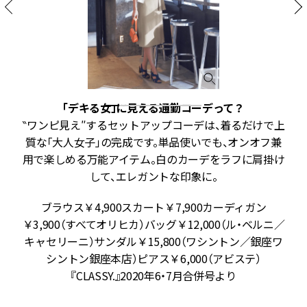
「デキる女」に見える通勤コーデって？
合
‶ワンピ見え″するセットアップコーデは、着るだけで上
こ
質な「大人女子」の完成です。単品使いでも、オンオフ兼
え
用で楽しめる万能アイテム。白のカーデをラフに肩掛け
ル
して、エレガントな印象に。
ブラウス￥4,900スカート￥7,900カーディガン
〉
￥3,900（すべてオリヒカ）バッグ￥12,000（ル・ベルニ／
定
キャセリーニ）サンダル￥15,800（ワシントン／銀座ワ
シントン銀座本店）ピアス￥6,000（アビステ）
『CLASSY.』2020年6・7月合併号より