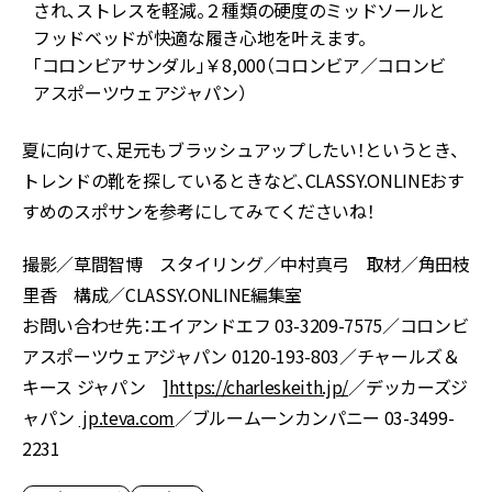
に
され、ストレスを軽減。２種類の硬度のミッドソールと
フッドベッドが快適な履き心地を叶えます。
ジ
「コロンビアサンダル」￥8,000（コロンビア／コロンビ
アスポーツウェアジャパン）
夏に向けて、足元もブラッシュアップしたい！というとき、
トレンドの靴を探しているときなど、CLASSY.ONLINEおす
すめのスポサンを参考にしてみてくださいね！
撮影／草間智博 スタイリング／中村真弓 取材／角田枝
里香 構成／CLASSY.ONLINE編集室
お問い合わせ先：エイアンドエフ 03-3209-7575／コロンビ
アスポーツウェアジャパン 0120-193-803／チャールズ＆
キース ジャパン ]
https://charleskeith.jp/
／デッカーズジ
ャパン
jp.teva.com
／ブルームーンカンパニー 03-3499-
2231