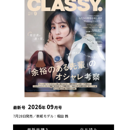
2026
09
最新号
年
月号
7月28日発売／
表紙モデル：堀田 茜
最新号購入
立ち読み