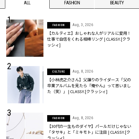
ALL
FASHION
BEAUTY
Aug, 3, 2026
FASHION
【カルティエ】おしゃれな人がリアルに愛用！
仕事で自信をくれる相棒リング | CLASSY.[クラ
ッシィ]
Aug, 8, 2026
CULTURE
【小林虎之介さん】父譲りのライダース「父の
卒業アルバムを見たら『俺やん』って思いまし
た（笑）」 | CLASSY.[クラッシィ]
Aug, 8, 2026
FASHION
【30代の一生ものダイヤ】パールだけじゃない
「タサキ」と「ミキモト」に注目 | CLASSY.[ク
ラッシィ]