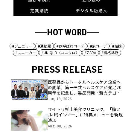
定期購読
デジタル版購入
HOT WORD
#ジュエリー
#通勤服
#お呼ばれコーデ
#旅コーデ
#結婚
#スニーカー
#UNIQLO（ユニクロ）
#ZARA
#骨格診断
PRESS RELEASE
医薬品からトータルヘルスケア企業へ
の変革。第一三共ヘルスケアが発足20
周年を記念し、製品開発・新カテゴリ
挑戦の舞台や旧社統合時のエピソード
Jun, 19, 2026
を社員の想いとともに振り返る特別映
像を公開！
サイトリ杉山美容クリニック、「膣フ
ル(R)インナー」に特典メニューを新規
追加
Aug, 08, 2026