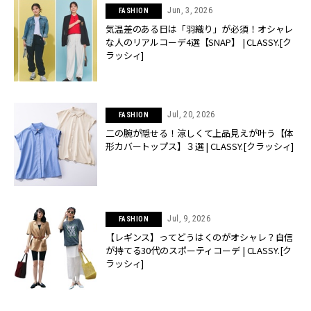
Jun, 3, 2026
FASHION
気温差のある日は「羽織り」が必須！オシャレ
な人のリアルコーデ4選【SNAP】 | CLASSY.[ク
ラッシィ]
Jul, 20, 2026
FASHION
二の腕が隠せる！涼しくて上品見えが叶う【体
形カバートップス】３選 | CLASSY.[クラッシィ]
Jul, 9, 2026
FASHION
【レギンス】ってどうはくのがオシャレ？自信
が持てる30代のスポーティコーデ | CLASSY.[ク
ラッシィ]