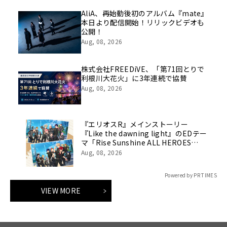
AliA、再始動後初のアルバム『mate』
本日より配信開始！リリックビデオも
公開！
Aug, 08, 2026
株式会社FREEDiVE、「第71回とりで
利根川大花火」に3年連続で協賛
Aug, 08, 2026
『エリオスR』メインストーリー
『Like the dawning light』のEDテー
マ「Rise Sunshine ALL HEROES
Ver.」がフルサイズ配信決定！
Aug, 08, 2026
Powered by PR TIMES
VIEW MORE