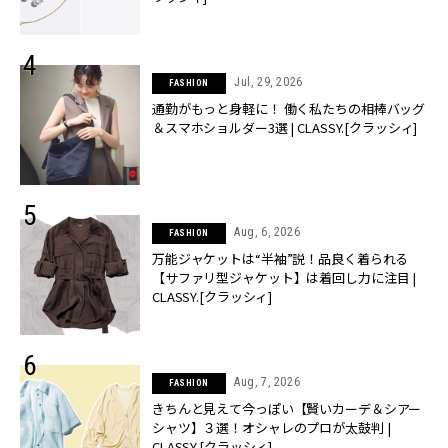
Jul, 29, 2026
FASHION
通勤がもっと身軽に！ 働く私たちの相棒バッグ
＆スマホショルダー3選 | CLASSY.[クラッシィ]
Aug, 6, 2026
FASHION
万能ジャケットは“半袖”説！品良く着られる
【サファリ型ジャケット】は着回し力に注目 |
CLASSY.[クラッシィ]
Aug, 7, 2026
FASHION
きちんと見えて今っぽい【賢いカーデ＆シアー
シャツ】３選！オシャレのプロが太鼓判 |
CLASSY.[クラッシィ]