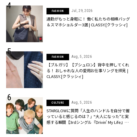
Jul, 29, 2026
FASHION
通勤がもっと身軽に！ 働く私たちの相棒バッグ
＆スマホショルダー3選 | CLASSY.[クラッシィ]
Aug, 5, 2026
FASHION
【ブルガリ】【ブシュロン】背中を押してくれ
る！ おしゃれな人の愛用お仕事リングを拝見 |
CLASSY.[クラッシィ]
Aug, 5, 2026
CULTURE
STARGLOWに質問「人生のハンドルを自分で握
っていると感じるのは？」“大️人になった”と実
感する瞬間【3rdシングル『Drivin' My Life』発
売】 | CLASSY.[クラッシィ]