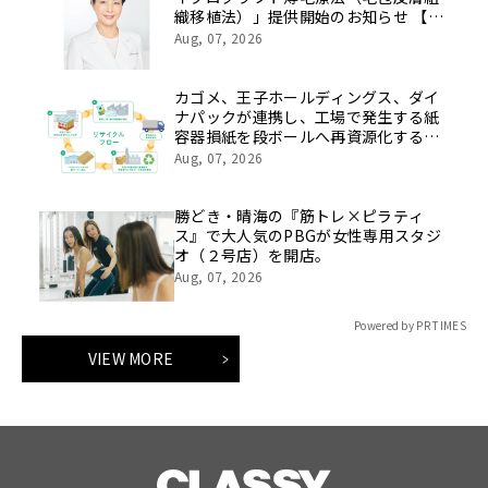
織移植法）」提供開始のお知らせ 【医
療法人社団 青真会 青山エルクリニ
Aug, 07, 2026
ック】
カゴメ、王子ホールディングス、ダイ
ナパックが連携し、工場で発生する紙
容器損紙を段ボールへ再資源化する実
証を開始
Aug, 07, 2026
勝どき・晴海の『筋トレ×ピラティ
ス』で大人気のPBGが女性専用スタジ
オ（２号店）を開店。
Aug, 07, 2026
Powered by PR TIMES
VIEW MORE