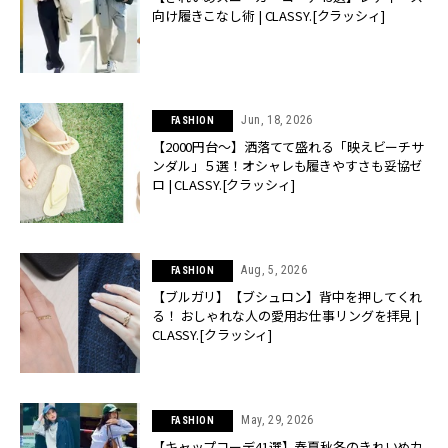
向け履きこなし術 | CLASSY.[クラッシィ]
Jun, 18, 2026
FASHION
【2000円台〜】洒落てて盛れる「映えビーチサ
ンダル」５選！オシャレも履きやすさも妥協ゼ
ロ | CLASSY.[クラッシィ]
Aug, 5, 2026
FASHION
【ブルガリ】【ブシュロン】背中を押してくれ
る！ おしゃれな人の愛用お仕事リングを拝見 |
CLASSY.[クラッシィ]
May, 29, 2026
FASHION
【キャップコーデ41選】春夏秋冬のきれいめカ