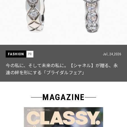
FASHION
PR
Jul, 24,2026
、そして未来の私に。【シャネル】が贈る、永
【ICB】
形にする「ブライダルフェア」
なる「名
MAGAZINE