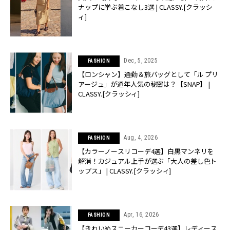
ナップに学ぶ着こなし3選 | CLASSY.[クラッシ
ィ]
Dec, 5, 2025
FASHION
【ロンシャン】通勤＆旅バッグとして「ル プリ
アージュ」が通年人気の秘密は？【SNAP】 |
CLASSY.[クラッシィ]
Aug, 4, 2026
FASHION
【カラーノースリコーデ4選】白黒マンネリを
解消！カジュアル上手が選ぶ「大人の差し色ト
ップス」 | CLASSY.[クラッシィ]
Apr, 16, 2026
FASHION
【きれいめスニーカーコーデ43選】レディース