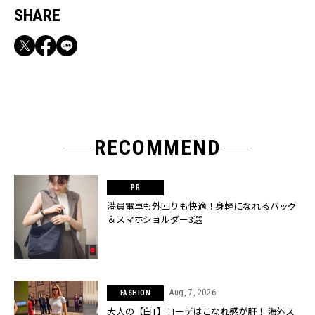
SHARE
RECOMMEND
満員電車も外回りも快適！身軽になれるバッグ
＆スマホショルダー3選
Aug, 7, 2026
FASHION
大人の【白T】コーデはこなれ感が肝！ 海外ス