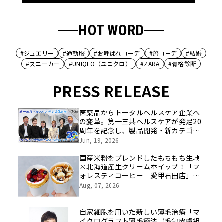
HOT WORD
#ジュエリー
#通勤服
#お呼ばれコーデ
#旅コーデ
#結婚
#スニーカー
#UNIQLO（ユニクロ）
#ZARA
#骨格診断
PRESS RELEASE
医薬品からトータルヘルスケア企業へ
の変革。第一三共ヘルスケアが発足20
周年を記念し、製品開発・新カテゴリ
挑戦の舞台や旧社統合時のエピソード
Jun, 19, 2026
を社員の想いとともに振り返る特別映
像を公開！
国産米粉をブレンドしたもちもち生地
×北海道産生クリームホイップ！「フ
ォレスティコーヒー 愛甲石田店」に
て、８月１７日（月）からクレープ販
Aug, 07, 2026
売を開始
自家細胞を用いた新しい薄毛治療「マ
イクログラフト薄毛療法（毛包皮膚組