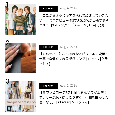
Aug, 6, 2026
CULTURE
「ここからさらにギアを入れて加速していきた
い！」今年デビューのSTARGLOWが目指す場所
とは？【3rdシングル『Drivin' My Life』発売】 |
CLASSY.[クラッシィ]
Aug, 3, 2026
FASHION
【カルティエ】おしゃれな人がリアルに愛用！
仕事で自信をくれる相棒リング | CLASSY.[クラ
ッシィ]
Aug, 2, 2026
FASHION
【夏ワンピコーデ7選】甘く着ないのが正解！
アラサーが脱・ほっこりする「小物を聞かせた
着こなし」 | CLASSY.[クラッシィ]