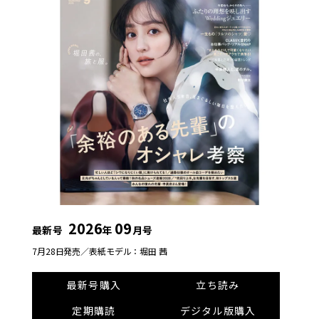
2026
09
最新号
年
月号
7月28日発売／
表紙モデル：堀田 茜
最新号購入
立ち読み
定期購読
デジタル版購入