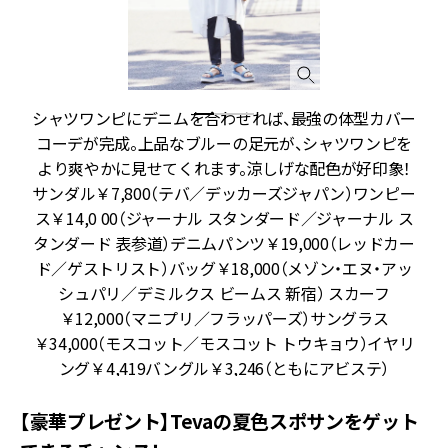
頼
シャツワンピにデニムを合わせれば、最強の体型カバー
ュ
コーデが完成。上品なブルーの足元が、シャツワンピを
ル
より爽やかに見せてくれます。涼しげな配色が好印象！
ッ
サンダル￥7,800（テバ／デッカーズジャパン）ワンピー
ン
ス￥14,0 00（ジャーナル スタンダード／ジャーナル ス
タンダード 表参道）デニムパンツ￥19,000（レッドカー
ド／ゲストリスト）バッグ￥18,000（メゾン・エヌ・アッ
ス
シュパリ／デミルクス ビームス 新宿） スカーフ
ス
￥12,000（マニプリ／フラッパーズ）サングラス
￥34,000（モスコット／モスコット トウキョウ）イヤリ
ング￥4,419バングル￥3,246（ともにアビステ）
【豪華プレゼント】Tevaの夏色スポサンをゲット