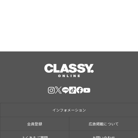
ォレスティコーヒー 愛甲石田店」に
て、８月１７日（月）からクレープ販
Aug, 07, 2026
売を開始
インフォメーション
会員登録
広告掲載について
よくあるご質問
お問い合わせ