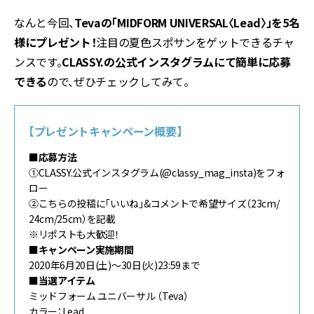
なんと今回、
Tevaの「MIDFORM UNIVERSAL〈Lead〉」を5名
様にプレゼント！
注目の夏色スポサンをゲットできるチャ
ンスです。
CLASSY.の公式インスタグラムにて簡単に応募
できる
ので、ぜひチェックしてみて。
【プレゼントキャンペーン概要】
■応募方法
①CLASSY.公式インスタグラム(@classy_mag_insta)をフォ
ロー
②こちらの投稿に「いいね」&コメントで希望サイズ（23cm/
24cm/25cm）を記載
※リポストも大歓迎！
■キャンペーン実施期間
2020年6月20日(土)〜30日(火)23:59まで
■当選アイテム
ミッドフォーム ユニバーサル （Teva）
カラー：Lead