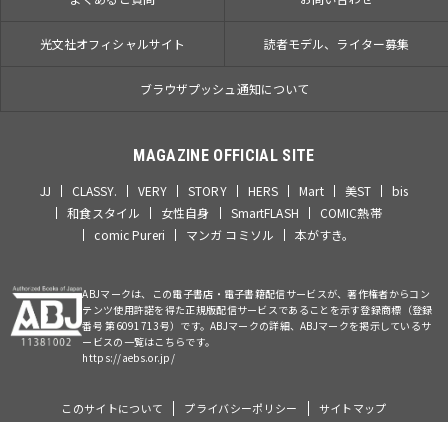
光文社オフィシャルサイト
読者モデル、ライター募集
ブラウザプッシュ通知について
MAGAZINE OFFICIAL SITE
JJ
CLASSY.
VERY
STORY
HERS
Mart
美ST
bis
和食スタイル
女性自身
SmartFLASH
COMIC熱帯
comic Pureri
マンガ コミソル
本がすき。
ABJマークは、この電子書店・電子書籍配信サービスが、著作権者からコン
テンツ使用許諾を得た正規版配信サービスであることを示す登録商標（登録
番号 第6091713号）です。ABJマークの詳細、ABJマークを掲示しているサ
ービスの一覧はこちらです。
https://aebs.or.jp/
このサイトについて
プライバシーポリシー
サイトマップ
©Kobunsha Co., Ltd. All Rights Reserved.