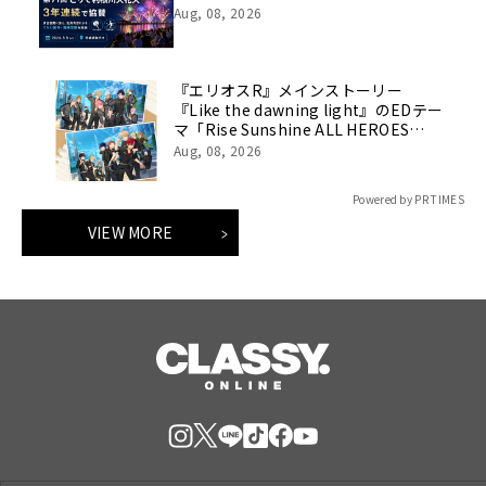
Aug, 08, 2026
『エリオスR』メインストーリー
『Like the dawning light』のEDテー
マ「Rise Sunshine ALL HEROES
Ver.」がフルサイズ配信決定！
Aug, 08, 2026
Powered by PR TIMES
VIEW MORE