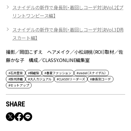
スナイデルの新作で身長別・着回しコーデ対決Vol.2【プ
リントワンピース編】
スナイデルの新作で身長別・着回しコーデ対決Vol.3【柄
スカート編】
撮影／岡田こずえ ヘアメイク／小松胡桃（ROI）取材／佐
藤かな子 構成／CLASSY.ONLINE編集室
#石井里奈
#桐嵯梨
#春夏ファッション
#snidel（スナイデル）
#鈴木詩織
#大人カジュアル
#CLASSY.リーダーズ
#身長別コーデ
#セットアップ
SHARE