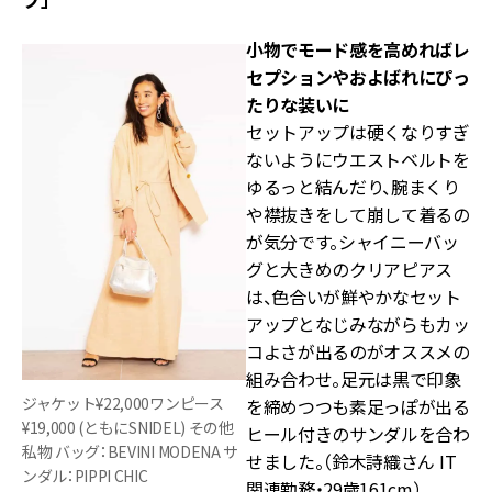
小物でモード感を高めればレ
セプションやおよばれにぴっ
たりな装いに
セットアップは硬くなりすぎ
ないようにウエストベルトを
ゆるっと結んだり、腕まくり
や襟抜きをして崩して着るの
が気分です。シャイニーバッ
グと大きめのクリアピアス
は、色合いが鮮やかなセット
アップとなじみながらもカッ
コよさが出るのがオススメの
組み合わせ。足元は黒で印象
ジャケット¥22,000ワンピース
を締めつつも素足っぽが出る
¥19,000 (ともにSNIDEL) その他
ヒール付きのサンダルを合わ
私物 バッグ：BEVINI MODENA サ
せました。（鈴木詩織さん IT
ンダル：PIPPI CHIC
関連勤務・29歳161cm）