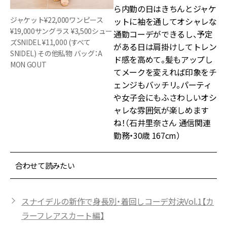
ら内勤の日はきちんとジャケ
ジャケット¥22,000ワンピース
ットに袖を通してオシャレな
¥19,000サングラス ¥3,500シュー
通勤コーデができるし、予定
ズSNIDEL ¥11,000 (すべて
がある日は肩掛けしてトレン
SNIDEL) その他私物 バッグ：A
ド感を高めて。髪もアップし
MON GOUT
てメークを変えれば印象をチ
ェンジもバッチリ。パーティ
や女子会にもふさわしいオシ
ャレな雰囲気が楽しめます
ね！（石井里奈さん 通信関連
勤務・30歳 167cm）
合わせて読みたい
スナイデルの新作で身長別・着回しコーデ対決Vol.1【カ
ラーフレアスカート編】