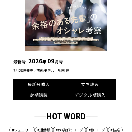
2026
09
最新号
年
月号
7月28日発売／
表紙モデル：堀田 茜
最新号購入
立ち読み
定期購読
デジタル版購入
HOT WORD
#ジュエリー
#通勤服
#お呼ばれコーデ
#旅コーデ
#結婚