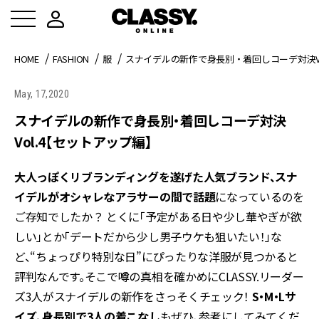
HOME
FASHION
服
スナイデルの新作で身長別・着回しコーデ対決Vo
May, 17,2020
スナイデルの新作で身長別・着回しコーデ対決
Vol.4【セットアップ編】
大人っぽくリブランディングを遂げた人気ブランド、スナ
イデルがオシャレなアラサーの間で話題
になっているのを
ご存知でしたか？ とくに「予定がある日や少し華やぎが欲
しい」とか「デートだから少し男子ウケも狙いたい！」な
ど、“ちょっぴり特別な日”にぴったりな洋服が見つかると
評判なんです。そこで噂の真相を確かめにCLASSY.リーダー
ズ3人がスナイデルの新作をさっそくチェック！
S・M・Lサ
イズ、身長別で3人の着こなし
もぜひ、参考にしてみてくだ