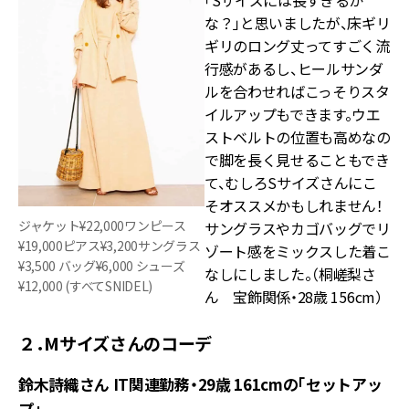
な？」と思いましたが、床ギリ
ギリのロング丈ってすごく流
行感があるし、ヒールサンダ
ルを合わせればこっそりスタ
イルアップもできます。ウエ
ストベルトの位置も高めなの
で脚を長く見せることもでき
て、むしろSサイズさんにこ
そオススメかもしれません！
ジャケット¥22,000ワンピース
サングラスやカゴバッグでリ
¥19,000ピアス¥3,200サングラス
ゾート感をミックスした着こ
¥3,500 バッグ¥6,000 シューズ
なしにしました。（桐嵯梨さ
¥12,000 (すべてSNIDEL)
ん 宝飾関係・28歳 156cm）
２．Mサイズさんのコーデ
鈴木詩織さん IT関連勤務・29歳 161cmの「セットアッ
プ」