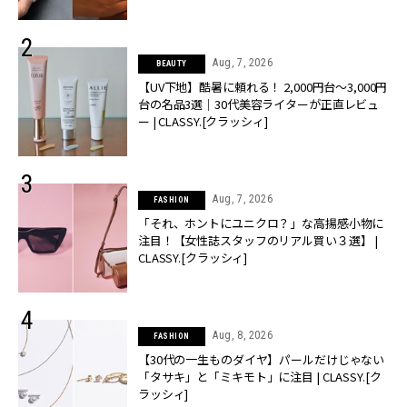
Aug, 7, 2026
BEAUTY
【UV下地】酷暑に頼れる！ 2,000円台〜3,000円
台の名品3選｜30代美容ライターが正直レビュ
ー | CLASSY.[クラッシィ]
Aug, 7, 2026
FASHION
「それ、ホントにユニクロ？」な高揚感小物に
注目！【女性誌スタッフのリアル買い３選】 |
CLASSY.[クラッシィ]
Aug, 8, 2026
FASHION
【30代の一生ものダイヤ】パールだけじゃない
「タサキ」と「ミキモト」に注目 | CLASSY.[ク
ラッシィ]