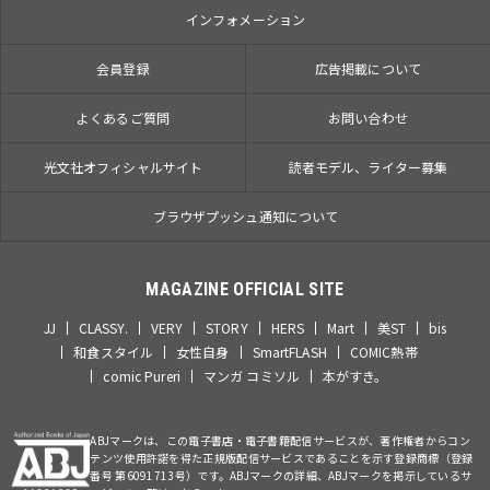
インフォメーション
会員登録
広告掲載について
よくあるご質問
お問い合わせ
光文社オフィシャルサイト
読者モデル、ライター募集
ブラウザプッシュ通知について
MAGAZINE OFFICIAL SITE
JJ
CLASSY.
VERY
STORY
HERS
Mart
美ST
bis
和食スタイル
女性自身
SmartFLASH
COMIC熱帯
comic Pureri
マンガ コミソル
本がすき。
ABJマークは、この電子書店・電子書籍配信サービスが、著作権者からコン
テンツ使用許諾を得た正規版配信サービスであることを示す登録商標（登録
番号 第6091713号）です。ABJマークの詳細、ABJマークを掲示しているサ