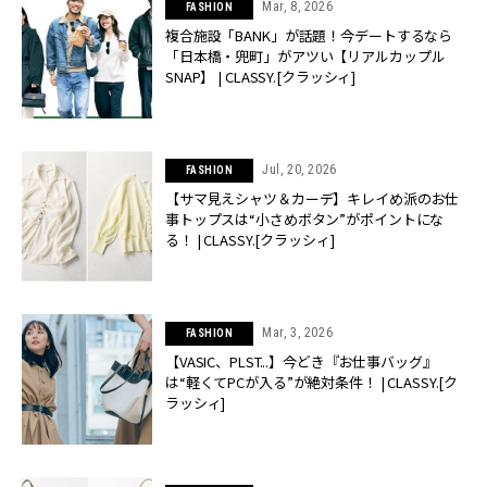
Mar, 8, 2026
FASHION
複合施設「BANK」が話題！今デートするなら
「日本橋・兜町」がアツい【リアルカップル
SNAP】 | CLASSY.[クラッシィ]
Jul, 20, 2026
FASHION
【サマ見えシャツ＆カーデ】キレイめ派のお仕
事トップスは“小さめボタン”がポイントにな
る！ | CLASSY.[クラッシィ]
Mar, 3, 2026
FASHION
【VASIC、PLST...】今どき『お仕事バッグ』
は“軽くてPCが入る”が絶対条件！ | CLASSY.[ク
ラッシィ]