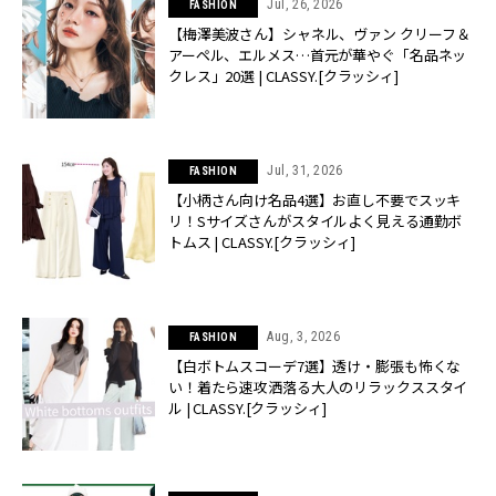
Jul, 26, 2026
FASHION
【梅澤美波さん】シャネル、ヴァン クリーフ＆
アーペル、エルメス…首元が華やぐ「名品ネッ
クレス」20選 | CLASSY.[クラッシィ]
Jul, 31, 2026
FASHION
【小柄さん向け名品4選】お直し不要でスッキ
リ！Sサイズさんがスタイルよく見える通勤ボ
トムス | CLASSY.[クラッシィ]
Aug, 3, 2026
FASHION
【白ボトムスコーデ7選】透け・膨張も怖くな
い！着たら速攻洒落る大人のリラックススタイ
ル | CLASSY.[クラッシィ]