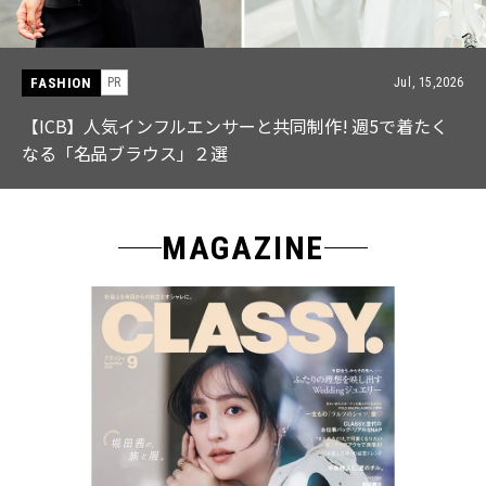
FASHION
PR
Jul, 15,2026
【ICB】人気インフルエンサーと共同制作! 週5で着たく
なる「名品ブラウス」２選
MAGAZINE