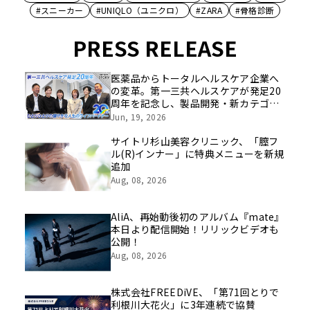
#スニーカー
#UNIQLO（ユニクロ）
#ZARA
#骨格診断
PRESS RELEASE
医薬品からトータルヘルスケア企業へ
の変革。第一三共ヘルスケアが発足20
周年を記念し、製品開発・新カテゴリ
挑戦の舞台や旧社統合時のエピソード
Jun, 19, 2026
を社員の想いとともに振り返る特別映
像を公開！
サイトリ杉山美容クリニック、「膣フ
ル(R)インナー」に特典メニューを新規
追加
Aug, 08, 2026
AliA、再始動後初のアルバム『mate』
本日より配信開始！リリックビデオも
公開！
Aug, 08, 2026
株式会社FREEDiVE、「第71回とりで
利根川大花火」に3年連続で協賛