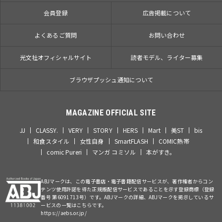
会員登録
広告掲載について
よくあるご質問
お問い合わせ
光文社オフィシャルサイト
読者モデル、ライター募集
ブラウザプッシュ通知について
MAGAZINE OFFICIAL SITE
JJ
CLASSY.
VERY
STORY
HERS
Mart
美ST
bis
和食スタイル
女性自身
SmartFLASH
COMIC熱帯
comic Pureri
マンガ コミソル
本がすき。
ABJマークは、この電子書店・電子書籍配信サービスが、著作権者からコン
テンツ使用許諾を得た正規版配信サービスであることを示す登録商標（登録
番号 第6091713号）です。ABJマークの詳細、ABJマークを掲示しているサ
ービスの一覧はこちらです。
https://aebs.or.jp/