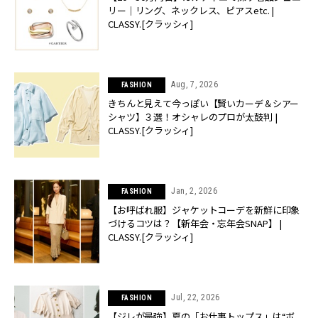
リー｜リング、ネックレス、ピアスetc. |
CLASSY.[クラッシィ]
Aug, 7, 2026
FASHION
きちんと見えて今っぽい【賢いカーデ＆シアー
シャツ】３選！オシャレのプロが太鼓判 |
CLASSY.[クラッシィ]
Jan, 2, 2026
FASHION
【お呼ばれ服】ジャケットコーデを新鮮に印象
づけるコツは？【新年会・忘年会SNAP】 |
CLASSY.[クラッシィ]
Jul, 22, 2026
FASHION
【ジレが最強】夏の「お仕事トップス」は“ボ