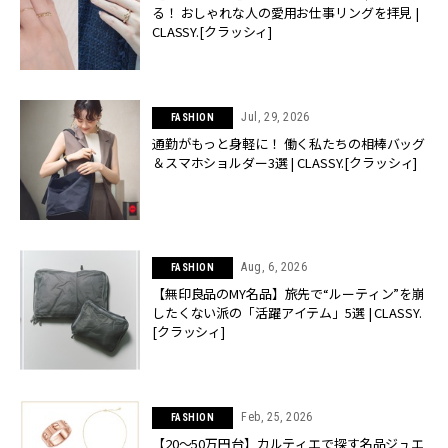
る！ おしゃれな人の愛用お仕事リングを拝見 |
CLASSY.[クラッシィ]
Jul, 29, 2026
FASHION
通勤がもっと身軽に！ 働く私たちの相棒バッグ
＆スマホショルダー3選 | CLASSY.[クラッシィ]
Aug, 6, 2026
FASHION
【無印良品のMY名品】旅先で“ルーティン”を崩
したくない派の「活躍アイテム」5選 | CLASSY.
[クラッシィ]
Feb, 25, 2026
FASHION
【20〜50万円台】カルティエで探す名品ジュエ