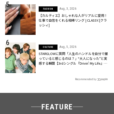
Aug, 3, 2026
FASHION
【カルティエ】おしゃれな人がリアルに愛用！
仕事で自信をくれる相棒リング | CLASSY.[クラ
ッシィ]
Aug, 5, 2026
CULTURE
STARGLOWに質問「人生のハンドルを自分で握
っていると感じるのは？」“大️人になった”と実
感する瞬間【3rdシングル『Drivin' My Life』発
売】 | CLASSY.[クラッシィ]
Recommended by
FEATURE