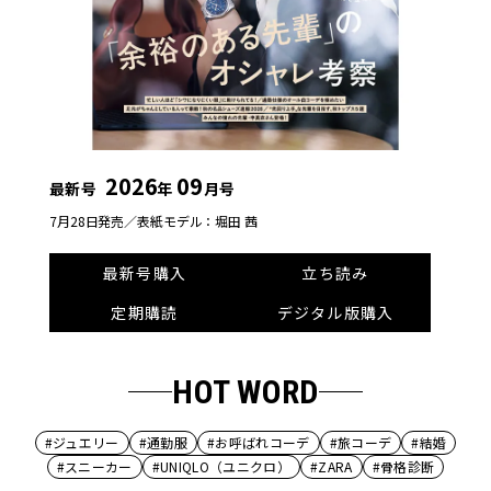
2026
09
最新号
年
月号
7月28日発売／
表紙モデル：堀田 茜
最新号購入
立ち読み
定期購読
デジタル版購入
HOT WORD
#ジュエリー
#通勤服
#お呼ばれコーデ
#旅コーデ
#結婚
#スニーカー
#UNIQLO（ユニクロ）
#ZARA
#骨格診断