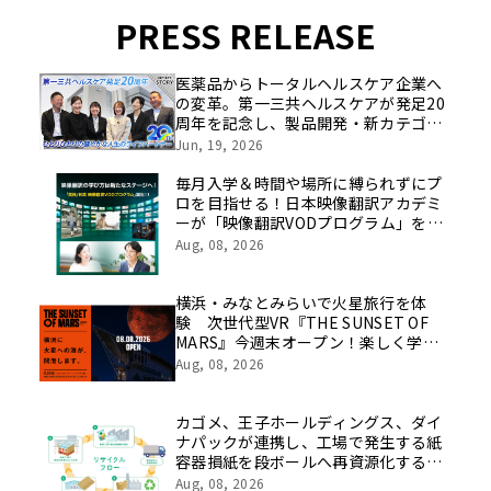
PRESS RELEASE
医薬品からトータルヘルスケア企業へ
の変革。第一三共ヘルスケアが発足20
周年を記念し、製品開発・新カテゴリ
挑戦の舞台や旧社統合時のエピソード
Jun, 19, 2026
を社員の想いとともに振り返る特別映
像を公開！
毎月入学＆時間や場所に縛られずにプ
ロを目指せる！日本映像翻訳アカデミ
ーが「映像翻訳VODプログラム」を
2026年10月より開講！
Aug, 08, 2026
横浜・みなとみらいで火星旅行を体
験 次世代型VR『THE SUNSET OF
MARS』今週末オープン！楽しく学べ
るパネル展やワークショップなど関連
Aug, 08, 2026
イベントも
カゴメ、王子ホールディングス、ダイ
ナパックが連携し、工場で発生する紙
容器損紙を段ボールへ再資源化する実
証を開始
Aug, 08, 2026