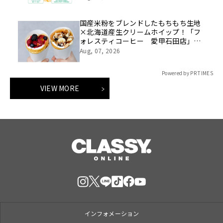
国産米粉をブレンドしたもちもち生地
×北海道産生クリームホイップ！「フ
ォレスティコーヒー 愛甲石田店」に
て、８月１７日（月）からクレープ販
Aug, 07, 2026
売を開始
Powered by PR TIMES
VIEW MORE
インフォメーション