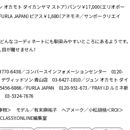
 オカモト ダイカンヤマ ストア）パンツ￥17,000（エリオポー
URLA JAPAN）ピアス￥1,680（アネモネ／サンポークリエイ
、どんなコーディネートにも馴染みやすいところにあるようです。
、目が離せません！
-3770-6438／コンバースインフォメーションセンター 0120-
&M デヴィッドソン 青山店 03-6427-1810／ジュン オカモト ダイ
-6866／FURLA JAPAN 0120-951-673／FRAY I.D ルミネ新
3-5324-7676
博＜静物＞ モデル／有末麻祐子 ヘアメーク／小松胡桃＜ROI＞
SSY.ONLINE編集室