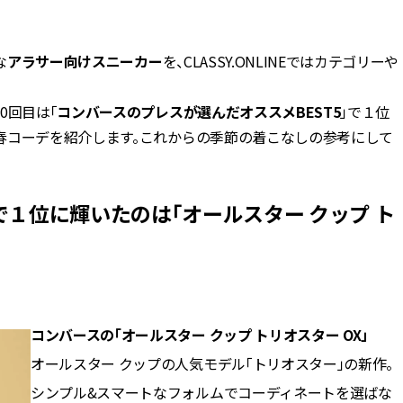
BEAUTY
な
アラサー向けスニーカー
を、CLASSY.ONLINEではカテゴリーや
Aug, 7, 2026
Feb,
BEAUTY
WEDDING
0回目は「
コンバースのプレスが選んだオススメBEST5
」で１位
【UV下地】酷暑に頼れる！
結婚式に黒ドレス
2,000円台〜3,000円台の名品3選
ばれで失敗しない
春コーデを紹介します。これからの季節の着こなしの参考にして
｜30代美容ライターが正直レビ
ーを解説 | CLASS
ュー | CLASSY.[クラッシィ]
１位に輝いたのは「オールスター クップ ト
Aug, 6, 2026
Aug,
BEAUTY
WEDDING
【ヘアアクセ6選】手抜きに見え
【結婚指輪】人気
ない！アラサーのまとめ髪が垢
ング22選｜20〜3
抜ける「即戦力アクセ」たち |
エピソードも | CLA
CLASSY.[クラッシィ]
ィ]
コンバースの「オールスター クップ トリオスター OX」
Aug, 5, 2026
Jun,
BEAUTY
WEDDING
オールスター クップの人気モデル「トリオスター」の新作。
忙しい毎日に「うるおいター
【一生ものジュエ
ボ」を。新【SOFINA BASIC＋】
存在感が際立つ！
シンプル&スマートなフォルムでコーディネートを選ばな
のお手入れでうるおってなめら
「トゥギャザー」