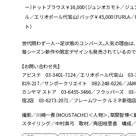
／FRAY
ー）ドットブラウス￥16,000（ジュンオカモト／ジュン
（シンパシ
ル／エリオポール代官山）バッグ￥45,000（FURLA／F
ト）
世代問わず一人一足状態のコンバース。人気の理由は
毎シーズン新作や限定デザインも発売されているので
【お問い合わせ先】
アビステ 03-3401-7124／エリオポール代官山 03
819-217／サンポークリエイト 082-248-6226／J
カンヤマ ストア 03-6455-3466／フラッパーズ 03-5456
宿2店 03-6273-2071／フレームワーク ルミネ新宿店 0
撮影／川崎一貴（MOUSTACHE）＜人物＞、草間智
スタイリング／中村真弓 取材／角田枝里香 構成／CLA