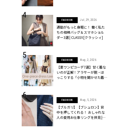
ッシィ]
シィ]
 18, 2025
Jul, 29, 2026
FASHION
ティエ人気リ
通勤がもっと身軽に！ 働く私た
ニティetc.
ちの相棒バッグ＆スマホショル
選ぶ人増えて
ダー3選 | CLASSY.[クラッシィ]
[クラッシィ]
 24, 2026
Aug, 2, 2026
FASHION
方３選】結婚
【夏ワンピコーデ7選】甘く着な
“シンプル黒ワ
いのが正解！アラサーが脱・ほ
フ』で盛るのが
っこりする「小物を聞かせた着
[クラッシィ]
こなし」 | CLASSY.[クラッシィ]
 4, 2025
Aug, 5, 2026
FASHION
急上昇【ブシ
【ブルガリ】【ブシュロン】背
イダルリン
中を押してくれる！ おしゃれな
やすい！ |
人の愛用お仕事リングを拝見 |
ィ]
CLASSY.[クラッシィ]