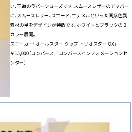
かな肌を目指す | CLASSY.[クラッ
目 | CLASSY.[クラ
い、王道のラバーシューズです。スムースレザーのアッパー
シィ]
に、スムースレザー、スエード、エナメルといった同系色異
Aug, 7, 2026
Aug,
BEAUTY
WEDDING
素材の星をデザインが特徴です。ホワイトとブラックの２
冷房・紫外線etc...「夏の隠れ乾
20万円台〜【カル
カラー展開。
燥」を防ぐ【ベタつかない名品
ング４選】ラブ、トリ
クリーム】3選＜30代のベストコ
を『マリッジ』に
スニーカー「オールスター クップ トリオスター OX」
スメ＞ | CLASSY.[クラッシィ]
ます！ | CLASSY.
￥15,000（コンバース／コンバースインフォメーションセ
ンター）
Nov, 17, 2025
Mar,
BEAUTY
WEDDING
【落ちない名品リップ10選】塗
【トレンドの巻き
り直しできない・皮むけしやす
式ゲスト服の鉄板
いetc.悩みをクリア | CLASSY.[ク
ンピ”は『スカー
ラッシィ]
正解！ | CLASSY.
Aug, 5, 2026
Sep,
BEAUTY
WEDDING
夏の深刻なくすみ・色ムラにア
“キャトル”で人気
プローチ！【透明感を底上げ】
ュロン】の『ブラ
神コスメ３選 | CLASSY.[クラッシ
グ』は普段使いもし
ィ]
CLASSY.[クラッシ