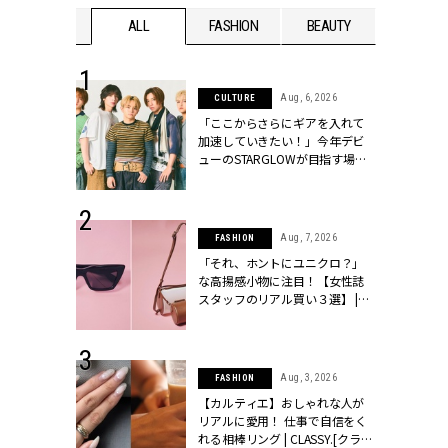
WEDDING
ALL
FASHION
BEAUTY
WEDDIN
 16, 2026
Aug, 6, 2026
CULTURE
はアリ？お呼
「ここからさらにギアを入れて
コーデ＆マナ
加速していきたい！」今年デビ
Y.[クラッシィ]
ューのSTARGLOWが目指す場所
とは？【3rdシングル『Drivin' My
Life』発売】 | CLASSY.[クラッシ
ィ]
 13, 2025
Aug, 7, 2026
FASHION
ブランドのリ
「それ、ホントにユニクロ？」
0代カップルの
な高揚感小物に注目！【女性誌
SSY.[クラッシ
スタッフのリアル買い３選】 |
CLASSY.[クラッシィ]
 30, 2026
Aug, 3, 2026
FASHION
リー】1つでも
【カルティエ】おしゃれな人が
ポメラートの
リアルに愛用！ 仕事で自信をく
シリーズに注
れる相棒リング | CLASSY.[クラッ