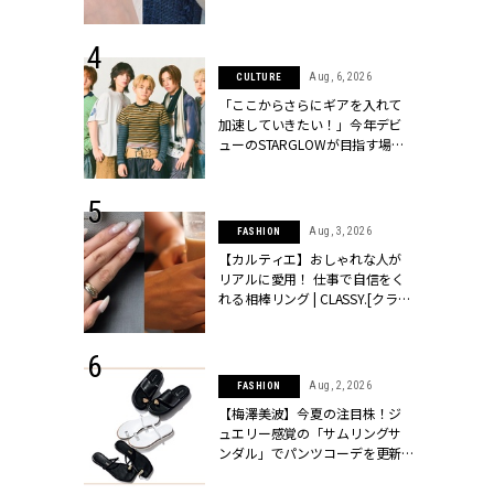
ッシィ]
CLASSY.[クラッシィ]
 24, 2026
Aug, 6, 2026
CULTURE
方３選】結婚
「ここからさらにギアを入れて
“シンプル黒ワ
加速していきたい！」今年デビ
フ』で盛るのが
ューのSTARGLOWが目指す場所
[クラッシィ]
とは？【3rdシングル『Drivin' My
Life』発売】 | CLASSY.[クラッシ
ィ]
 24, 2025
Aug, 3, 2026
FASHION
れバッグ最新
【カルティエ】おしゃれな人が
プラダetc.
リアルに愛用！ 仕事で自信をく
力あり」が条
れる相棒リング | CLASSY.[クラッ
クラッシィ]
シィ]
 24, 2026
Aug, 2, 2026
FASHION
服”は【セオ
【梅澤美波】今夏の注目株！ジ
婚式にも仕事
ュエリー感覚の「サムリングサ
シック４選 |
ンダル」でパンツコーデを更新 |
ィ]
CLASSY.[クラッシィ]