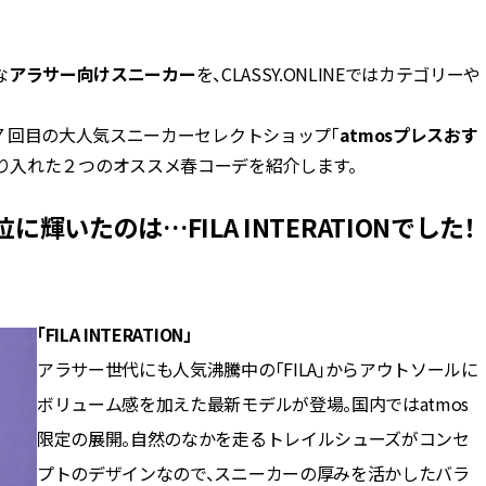
BEAUTY
な
アラサー向けスニーカー
を、CLASSY.ONLINEではカテゴリーや
Aug, 5, 2026
Feb,
BEAUTY
WEDDING
７回目の大人気スニーカーセレクトショップ「
atmosプレスおす
忙しい毎日に「うるおいター
結婚式に黒ドレス
ボ」を。新【SOFINA BASIC＋】
ばれで失敗しない
り入れた２つのオススメ春コーデを紹介します。
のお手入れでうるおってなめら
ーを解説 | CLASS
かな肌を目指す | CLASSY.[クラッ
シィ]
に輝いたのは…FILA INTERATIONでした！
Aug, 6, 2026
Aug,
BEAUTY
WEDDING
【ヘアアクセ6選】手抜きに見え
【結婚指輪】人気
ない！アラサーのまとめ髪が垢
ング22選｜20〜3
抜ける「即戦力アクセ」たち |
エピソードも | CLA
「FILA INTERATION」
CLASSY.[クラッシィ]
ィ]
アラサー世代にも人気沸騰中の「FILA」からアウトソールに
ボリューム感を加えた最新モデルが登場。国内ではatmos
Aug, 5, 2026
Jun,
BEAUTY
WEDDING
限定の展開。自然のなかを走るトレイルシューズがコンセ
ユニクロ名品も！日焼け対策ガ
【一生ものジュエ
チ勢の「ないと無理」なアイテ
存在感が際立つ！
プトのデザインなので、スニーカーの厚みを活かしたバラ
ムハック7選 | CLASSY.[クラッシ
「トゥギャザー」