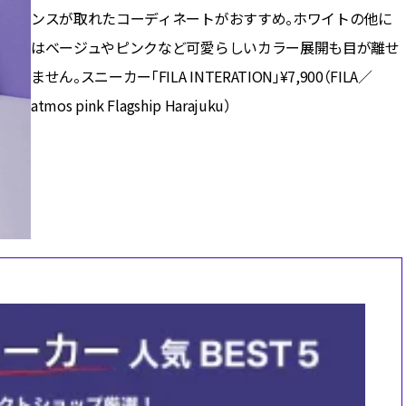
ィ]
目 | CLASSY.[クラ
ンスが取れたコーディネートがおすすめ。ホワイトの他に
はベージュやピンクなど可愛らしいカラー展開も目が離せ
Nov, 17, 2025
Mar,
BEAUTY
WEDDING
ません。スニーカー「FILA INTERATION」¥7,900（FILA／
【落ちない名品リップ10選】塗
【トレンドの巻き
atmos pink Flagship Harajuku）
り直しできない・皮むけしやす
式ゲスト服の鉄板
いetc.悩みをクリア | CLASSY.[ク
ンピ”は『スカー
ラッシィ]
正解！ | CLASSY.
Jul, 13, 2026
Dec,
BEAUTY
WEDDING
朝の“寝ぐせ直し”はもういらな
【結婚式のお呼ば
い！夜に仕込む「ヘアケア家
事情】アンテプリマ、
電」3選 | CLASSY.[クラッシィ]
「小さくても収納
件！ | CLASSY.[
Aug, 5, 2026
Mar,
BEAUTY
WEDDING
夏の深刻なくすみ・色ムラにア
失敗しない“ゲスト
プローチ！【透明感を底上げ】
リー】にある！結
神コスメ３選 | CLASSY.[クラッシ
にも使える上質ベー
ィ]
CLASSY.[クラッシ