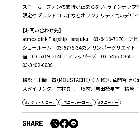
スニーカーファンの支持が止まらない、ラインナップ豊富な
限定やブランドコラボなどオリジナリティ高いデザイ
【お問い合わせ先】
atmos pink Flagship Harajuku 03-6419-71
ショールーム 03-5775-3433／サンポークリエイト 082-
宿 03-5369-2140／フラッパーズ 03-5456-6
03-3402-6839
撮影／川崎一貴（MOUSTACHE）＜人物＞、草間智
スタイリング／中村真弓 取材／角田枝里香 構成／CLA
#カジュアルコーデ
#スニーカーコーデ
#スニーカー
SHARE