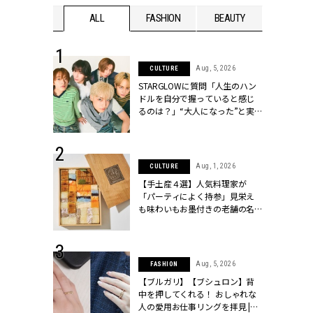
WEDDING
ALL
FASHION
BEAUTY
WEDDIN
 16, 2026
Aug, 5, 2026
CULTURE
はアリ？お呼
STARGLOWに質問「人生のハン
コーデ＆マナ
ドルを自分で握っていると感じ
Y.[クラッシィ]
るのは？」“大️人になった”と実
感する瞬間【3rdシングル
『Drivin' My Life』発売】 |
CLASSY.[クラッシィ]
 13, 2025
Aug, 1, 2026
CULTURE
ブランドのリ
【手土産４選】人気料理家が
0代カップルの
「パーティによく持参」見栄え
SSY.[クラッシ
も味わいもお墨付きの老舗の名
物とは？ | CLASSY.[クラッシィ]
 30, 2026
Aug, 5, 2026
FASHION
リー】1つでも
【ブルガリ】【ブシュロン】背
ポメラートの
中を押してくれる！ おしゃれな
シリーズに注
人の愛用お仕事リングを拝見 |