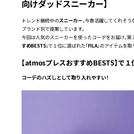
向けダッドスニーカー】
トレンド継続中の
スニーカー
。今春活躍してくれそう
ブランド別で提案しています。
今回は人気のスニーカーを使ったコーデをお届け。第
すめBEST5
」で１位に選ばれた「
FILA
」のアイテムを取
【atmosプレスおすすめBEST5】で１位
コーデのハズしとして取り入れやすい！