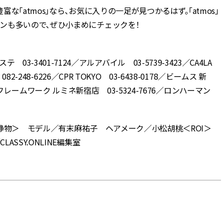
「atmos」なら、お気に入りの一足が見つかるはず。「atmos」
ンも多いので、ぜひ小まめにチェックを！
70／アビステ 03-3401-7124／アルアバイル 03-5739-3423／CA4LA
248-6226／CPR TOKYO 03-6438-0178／ビームス 新
866／フレームワーク ルミネ新宿店 03-5324-7676／ロンハーマン
博＜静物＞ モデル／有末麻祐子 ヘアメーク／小松胡桃＜ROI＞
SSY.ONLINE編集室