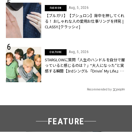
Aug, 5, 2026
FASHION
【ブルガリ】【ブシュロン】背中を押してくれ
る！ おしゃれな人の愛用お仕事リングを拝見 |
CLASSY.[クラッシィ]
Aug, 5, 2026
CULTURE
STARGLOWに質問「人生のハンドルを自分で握
っていると感じるのは？」“大️人になった”と実
感する瞬間【3rdシングル『Drivin' My Life』発
売】 | CLASSY.[クラッシィ]
Recommended by
FEATURE