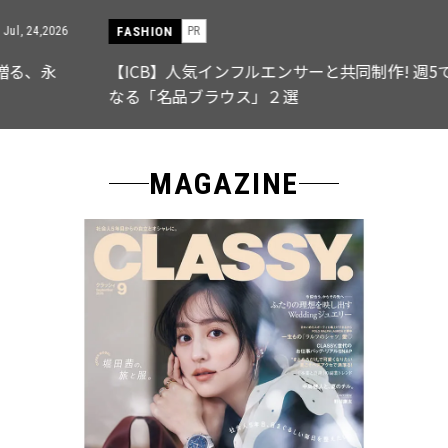
FASHION
PR
Jul, 15,2026
【ICB】人気インフルエンサーと共同制作! 週5で着たく
なる「名品ブラウス」２選
MAGAZINE