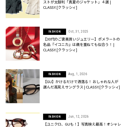
ストが太鼓判「真夏のジャケット」４選 |
CLASSY.[クラッシィ]
Oct, 31, 2025
FASHION
【30代のご褒美買いジュエリー】ポメラートの
名品『イコニカ』は歳を重ねても似合う！ |
CLASSY.[クラッシィ]
Aug, 1, 2026
FASHION
【GU】かけるだけで洒落る！ おしゃれな人が
選んだ高見えサングラス | CLASSY.[クラッシィ]
Jun, 12, 2026
FASHION
【ユニクロ、GUも！】写真映え最高！オシャレ