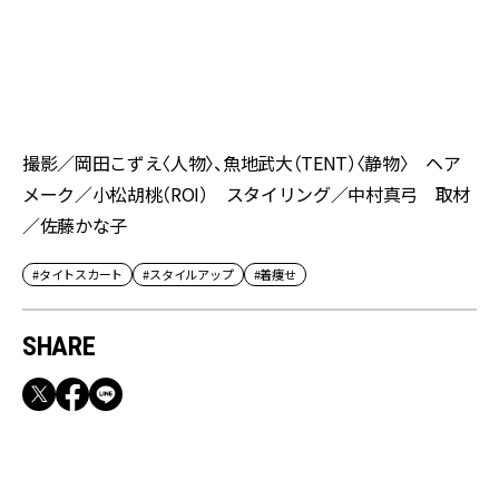
］
ス
ア
撮影／岡田こずえ〈人物〉、魚地武大（TENT）〈静物〉 ヘア
メーク／小松胡桃（ROI） スタイリング／中村真弓 取材
／佐藤かな子
#タイトスカート
#スタイルアップ
#着痩せ
SHARE