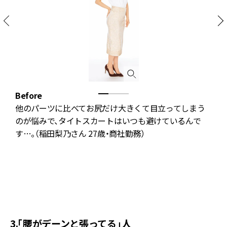
Before
I
め
他のパーツに比べてお尻だけ大きくて目立ってしまう
さ
のが悩みで、タイトスカートはいつも避けているんで
足
す…。（稲田梨乃さん 27歳・商社勤務）
シ
ズ
3.「腰がデーンと張ってる」人