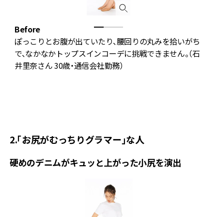
Before
I
な
ぽっこりとお腹が出ていたり、腰回りの丸みを拾いがち
が
で、なかなかトップスインコーデに挑戦できません。（石
り
井里奈さん 30歳・通信会社勤務）
ズ
2.「お尻がむっちりグラマー」な人
硬めのデニムがキュッと上がった小尻を演出