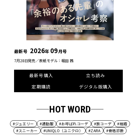
2026
09
最新号
年
月号
7月28日発売／
表紙モデル：堀田 茜
最新号購入
立ち読み
定期購読
デジタル版購入
HOT WORD
#ジュエリー
#通勤服
#お呼ばれコーデ
#旅コーデ
#結婚
#スニーカー
#UNIQLO（ユニクロ）
#ZARA
#骨格診断