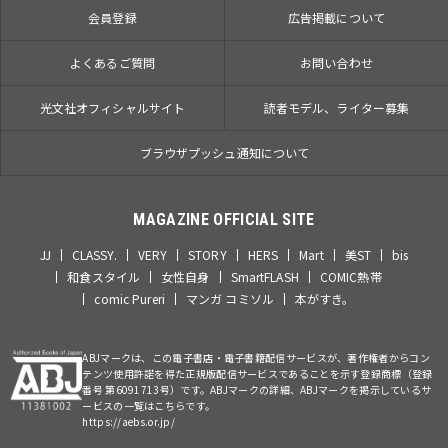
会員登録
広告掲載について
よくあるご質問
お問い合わせ
光文社オフィシャルサイト
読者モデル、ライター募集
ブラウザプッシュ通知について
MAGAZINE OFFICIAL SITE
JJ
CLASSY.
VERY
STORY
HERS
Mart
美ST
bis
和食スタイル
女性自身
SmartFLASH
COMIC熱帯
comic Pureri
マンガ コミソル
本がすき。
ABJマークは、この電子書店・電子書籍配信サービスが、著作権者からコン
テンツ使用許諾を得た正規版配信サービスであることを示す登録商標（登録
番号 第6091713号）です。ABJマークの詳細、ABJマークを掲示しているサ
ービスの一覧はこちらです。
https://aebs.or.jp/