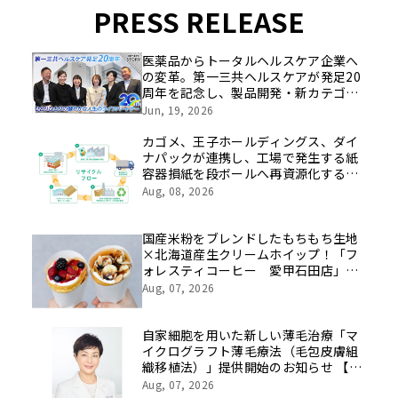
PRESS RELEASE
医薬品からトータルヘルスケア企業へ
の変革。第一三共ヘルスケアが発足20
周年を記念し、製品開発・新カテゴリ
挑戦の舞台や旧社統合時のエピソード
Jun, 19, 2026
を社員の想いとともに振り返る特別映
像を公開！
カゴメ、王子ホールディングス、ダイ
ナパックが連携し、工場で発生する紙
容器損紙を段ボールへ再資源化する実
証を開始
Aug, 08, 2026
国産米粉をブレンドしたもちもち生地
×北海道産生クリームホイップ！「フ
ォレスティコーヒー 愛甲石田店」に
て、８月１７日（月）からクレープ販
Aug, 07, 2026
売を開始
自家細胞を用いた新しい薄毛治療「マ
イクログラフト薄毛療法（毛包皮膚組
織移植法）」提供開始のお知らせ 【医
療法人社団 青真会 青山エルクリニ
Aug, 07, 2026