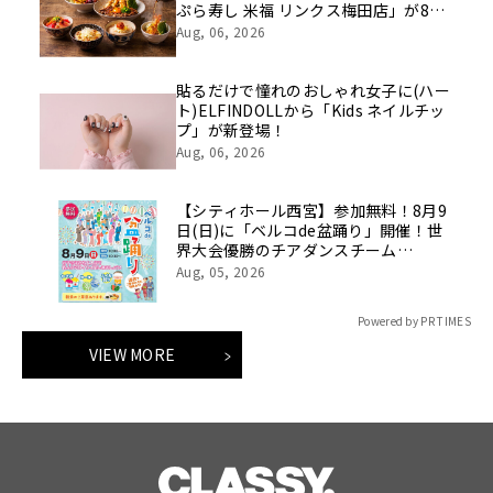
ぷら寿し 米福 リンクス梅田店」が8月
10日グランドオープン
Aug, 06, 2026
貼るだけで憧れのおしゃれ女子に(ハー
ト)ELFINDOLLから「Kids ネイルチッ
プ」が新登場！
Aug, 06, 2026
【シティホール西宮】参加無料！8月9
日(日)に「ベルコde盆踊り」開催！世
界大会優勝のチアダンスチーム
「DTD」がやってくる！
Aug, 05, 2026
Powered by PR TIMES
VIEW MORE