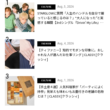
Aug, 5, 2026
CULTURE
STARGLOWに質問「人生のハンドルを自分で握
っていると感じるのは？」“大️人になった”と実
感する瞬間【3rdシングル『Drivin' My Life』発
売】 | CLASSY.[クラッシィ]
Aug, 4, 2026
FASHION
【ティファニー】知的でモダンな印象に。おし
ゃれな人が選んだお仕事リング | CLASSY.[クラ
ッシィ]
Aug, 1, 2026
CULTURE
【手土産４選】人気料理家が「パーティによく
持参」見栄えも味わいもお墨付きの老舗の名物
とは？ | CLASSY.[クラッシィ]