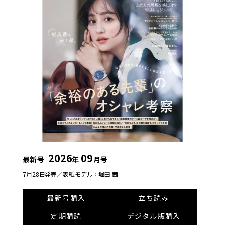
2026
09
最新号
年
月号
7月28日発売／
表紙モデル：堀田 茜
最新号購入
立ち読み
定期購読
デジタル版購入