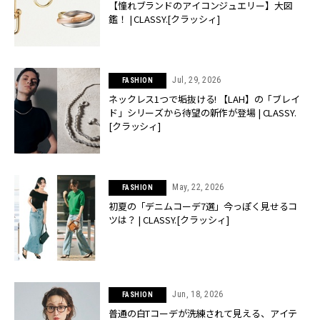
【憧れブランドのアイコンジュエリー】大図
鑑！ | CLASSY.[クラッシィ]
Jul, 29, 2026
FASHION
ネックレス1つで垢抜ける! 【LAH】の「ブレイ
ド」シリーズから待望の新作が登場 | CLASSY.
[クラッシィ]
May, 22, 2026
FASHION
初夏の「デニムコーデ7選」今っぽく見せるコ
ツは？ | CLASSY.[クラッシィ]
Jun, 18, 2026
FASHION
普通の白Tコーデが洗練されて見える、アイテ