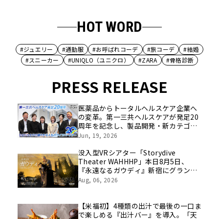
HOT WORD
#ジュエリー
#通勤服
#お呼ばれコーデ
#旅コーデ
#結婚
#スニーカー
#UNIQLO（ユニクロ）
#ZARA
#骨格診断
PRESS RELEASE
医薬品からトータルヘルスケア企業へ
の変革。第一三共ヘルスケアが発足20
周年を記念し、製品開発・新カテゴリ
挑戦の舞台や旧社統合時のエピソード
Jun, 19, 2026
を社員の想いとともに振り返る特別映
像を公開！
没入型VRシアター「Storydive
Theater WAHHHP」本日8月5日、
『永遠なるガウディ』新宿にグランド
オープン
Aug, 06, 2026
【米福初】4種類の出汁で最後の一口ま
で楽しめる『出汁バー』を導入。「天