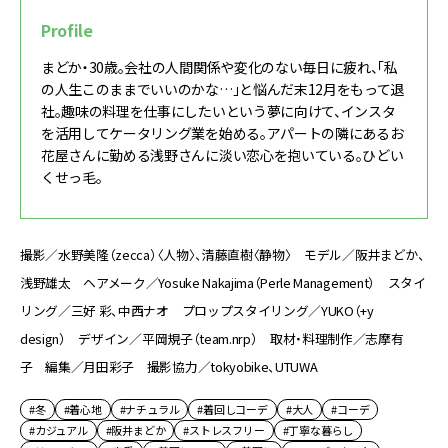
Profile
まどか・30歳。会社の人間関係や変化のない毎日に疲れ、「私
の人生このままでいいのかな…」と悩んだ末12月をもって退
社。趣味の料理を仕事にしたいという夢に向けて、インスタ
を活用してケータリング業を始める。アパートの隣にあるお
花屋さんに勤める浅野さんに淡い恋心を抱いている。ひどい
くせっ毛。
撮影／水野美隆（zecca）〈人物〉、清藤直樹〈静物〉 モデル／阪井まどか、
浅野雄太 ヘアメーク／Yosuke Nakajima（Perle Management） スタイ
リング／三好 彩、中西ナオ プロップスタイリング／YUKO（+y
design） デザイン／平岡規子（team.nrp） 取材・料理制作／志摩有
子 編集／月田彩子 撮影協力／tokyobike、UTUWA
#冬
#着心地
#ナチュラル
#着回しコーデ
#大人
#コーデ
#カジュアル
#阪井まどか
#ストレスフリー
#丁寧な暮らし