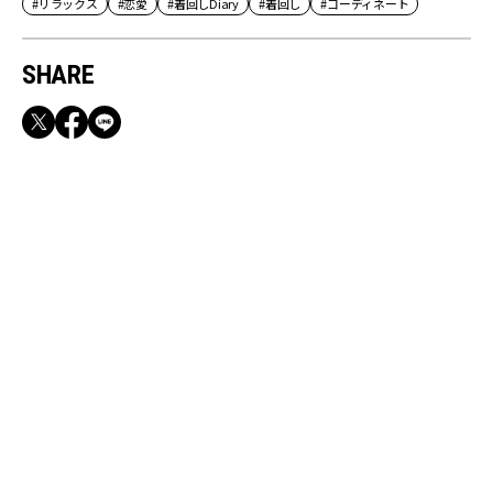
#リラックス
#恋愛
#着回しDiary
#着回し
#コーディネート
SHARE
RECOMMEND
満員電車も外回りも快適！身軽になれるバッグ
＆スマホショルダー3選