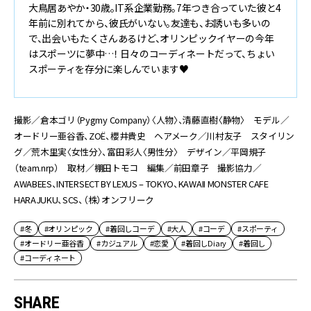
大鳥居あやか・30歳。IT系企業勤務。7年つき合っていた彼と4
年前に別れてから、彼氏がいない。友達も、お誘いも多いの
で、出会いもたくさんあるけど、オリンピックイヤーの今年
はスポーツに夢中…！ 日々のコーディネートだって、ちょい
スポーティを存分に楽しんでいます♥
撮影／倉本ゴリ（Pygmy Company）〈人物〉、清藤直樹〈静物〉 モデル／
オードリー亜谷香、ZOË、櫻井貴史 ヘアメーク／川村友子 スタイリン
グ／荒木里実〈女性分〉、富田彩人〈男性分〉 デザイン／平岡規子
（team.nrp） 取材／棚田トモコ 編集／前田章子 撮影協力／
AWABEES、INTERSECT BY LEXUS – TOKYO、KAWAII MONSTER CAFE
HARAJUKU、SCS、（株）オンフリーク
#冬
#オリンピック
#着回しコーデ
#大人
#コーデ
#スポーティ
#オードリー亜谷香
#カジュアル
#恋愛
#着回しDiary
#着回し
#コーディネート
SHARE