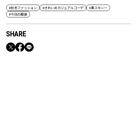
#秋冬ファッション
#きれいめカジュアルコーデ
#黒スキニー
#今日の服装
SHARE
RECOMMEND
満員電車も外回りも快適！身軽になれるバッグ
＆スマホショルダー3選