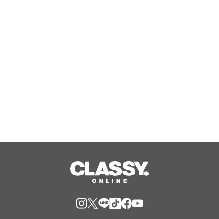
開25周年記念！ ニュージーランド最
高峰のシングルモルト、POKENO(ポケ
ノ)より 数量限定ウイスキー「リング
Aug, 06, 2026
ベアラー」が誕生
ジャングリア沖縄 ゲストの多様な旅
スタイルに応えたチケットラインアッ
プ拡充 余すことなく魅力を堪能する
「ロイヤルチケット」新登場
Aug, 06, 2026