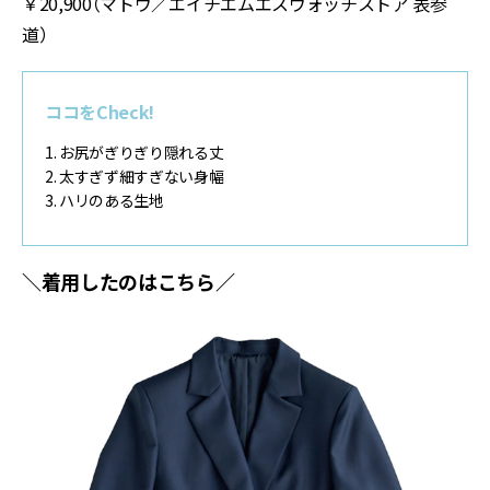
￥20,900（マトウ／エイチエムエスウォッチストア 表参
道）
ココをCheck!
1. お尻がぎりぎり隠れる丈
2. 太すぎず細すぎない身幅
3. ハリのある生地
＼着用したのはこちら／