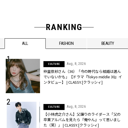
RANKING
ALL
FASHION
BEAUTY
Aug, 8, 2026
CULTURE
仲里依紗さん（36）「今の時代なら結婚は選ん
でいないかも」【ドラマ『Tokyo middle 30』イ
ンタビュー】 | CLASSY.[クラッシィ]
Aug, 8, 2026
CULTURE
【小林虎之介さん】父譲りのライダース「父の
卒業アルバムを見たら『俺やん』って思いまし
た（笑）」 | CLASSY.[クラッシィ]