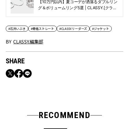
【10万円以内】夏コーデが洒落るダブルリン
グ＆ボリュームリング5選 | CLASSY.[クラッ
シィ]
#石井いぶき
#骨格ストレート
#CLASSY.リーダーズ
#ジャケット
BY
CLASSY.編集部
SHARE
RECOMMEND