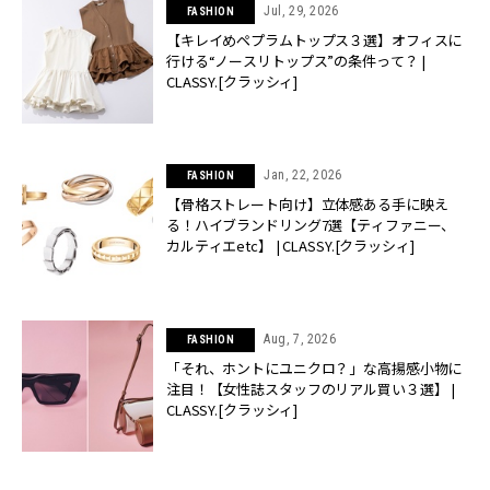
Jul, 29, 2026
FASHION
【キレイめペプラムトップス３選】オフィスに
行ける“ノースリトップス”の条件って？ |
CLASSY.[クラッシィ]
Jan, 22, 2026
FASHION
【骨格ストレート向け】立体感ある手に映え
る！ハイブランドリング7選【ティファニー、
カルティエetc】 | CLASSY.[クラッシィ]
Aug, 7, 2026
FASHION
「それ、ホントにユニクロ？」な高揚感小物に
注目！【女性誌スタッフのリアル買い３選】 |
CLASSY.[クラッシィ]