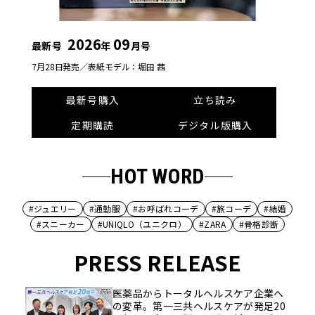
2026
09
最新号
年
月号
7月28日発売／
表紙モデル：堀田 茜
最新号購入
立ち読み
定期購読
デジタル版購入
HOT WORD
#ジュエリー
#通勤服
#お呼ばれコーデ
#旅コーデ
#結婚
#スニーカー
#UNIQLO（ユニクロ）
#ZARA
#骨格診断
PRESS RELEASE
医薬品からトータルヘルスケア企業へ
の変革。第一三共ヘルスケアが発足20