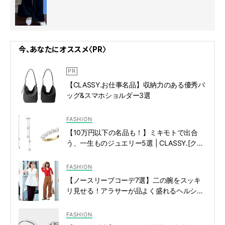
今、あなたにオススメ〈PR〉
【CLASSY.お仕事名品】収納力のある優秀バ
ッグ&スマホショルダー3選
FASHION
【10万円以下の名品も！】ミキモトで出合
う、一生ものジュエリー5選 | CLASSY.[クラ
ッシィ]
FASHION
【ノースリーブコーデ7選】二の腕をスッキ
リ見せる！アラサーが品よく盛れるヘルシー
な着こなし | CLASSY.[クラッシィ]
FASHION