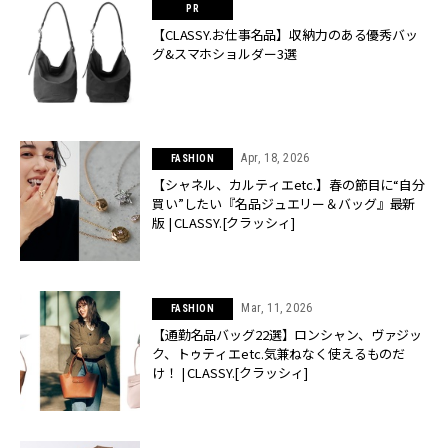
【CLASSY.お仕事名品】収納力のある優秀バッ
グ&スマホショルダー3選
Apr, 18, 2026
FASHION
【シャネル、カルティエetc.】春の節目に“自分
買い”したい『名品ジュエリー＆バッグ』最新
版 | CLASSY.[クラッシィ]
Mar, 11, 2026
FASHION
【通勤名品バッグ22選】ロンシャン、ヴァジッ
ク、トゥティエetc.気兼ねなく使えるものだ
け！ | CLASSY.[クラッシィ]