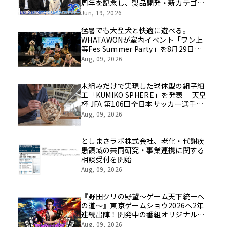
周年を記念し、製品開発・新カテゴリ
挑戦の舞台や旧社統合時のエピソード
Jun, 19, 2026
を社員の想いとともに振り返る特別映
像を公開！
猛暑でも大型犬と快適に遊べる。
WHATAWONが室内イベント「ワン上
等Fes Summer Party」を8月29日開
催
Aug, 09, 2026
木組みだけで実現した球体型の組子細
工「KUMIKO SPHERE」を発表― 天皇
杯 JFA 第106回全日本サッカー選手権
大会の公式ビジュアルにも採用 ―
Aug, 09, 2026
としまさラボ株式会社、老化・代謝疾
患領域の共同研究・事業連携に関する
相談受付を開始
Aug, 09, 2026
『野田クリの野望～ゲーム天下統一へ
の道～』東京ゲームショウ2026へ2年
連続出陣！開発中の番組オリジナルゲ
ームを世界最速体験！失敗したら即
Aug, 09, 2026