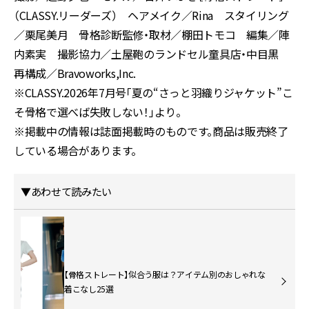
（CLASSY.リーダーズ） ヘアメイク／Rina スタイリング
／栗尾美月 骨格診断監修・取材／棚田トモコ 編集／陣
内素実 撮影協力／土屋鞄のランドセル童具店・中目黒
再構成／Bravoworks,Inc.
※CLASSY.2026年7月号「夏の“さっと羽織りジャケット”こ
そ骨格で選べば失敗しない！」より。
※掲載中の情報は誌面掲載時のものです。商品は販売終了
している場合があります。
▼あわせて読みたい
【骨格ストレート】似合う服は？アイテム別のおしゃれな
着こなし25選