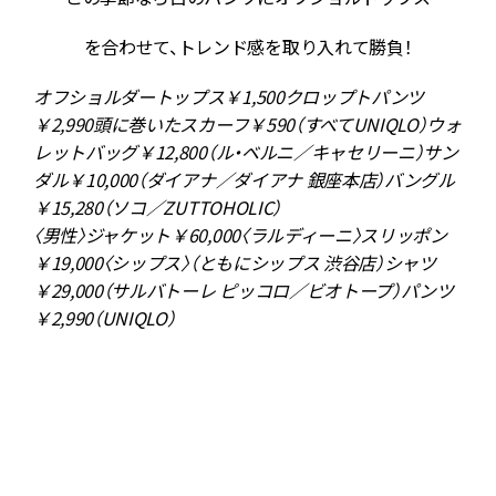
を合わせて、トレンド感を取り入れて勝負！
y
オフショルダートップス￥1,500クロップトパンツ
巻
￥2,990頭に巻いたスカーフ￥590（すべてUNIQLO）ウォ
レットバッグ￥12,800（ル・ベルニ／キャセリーニ）サン
ダル￥10,000（ダイアナ／ダイアナ 銀座本店）バングル
￥15,280（ソコ／ZUTTOHOLIC）
R
ン
〈男性〉ジャケット￥60,000〈ラルディーニ〉スリッポン
￥19,000〈シップス〉（ともにシップス 渋谷店）シャツ
￥29,000（サルバトーレ ピッコロ／ビオトープ）パンツ
￥2,990（UNIQLO）