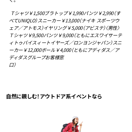
Ｔシャツ￥1,500ブラトップ￥1,990パンツ￥2,990（す
ア
べてUNIQLO）スニーカー￥13,000（ナイキ スポーツウ
ェア／アトモス）イヤリング￥5,000（アビステ）
〈男性〉
Ｔシャツ￥9,500パンツ￥9,000（ともにエスワイサーテ
ィトゥバイスィートイヤーズ／ロンヨンジャパン）スニ
R
ーカー￥12,000ボール￥4,000（ともにアディダス／ア
ディダスグループお客様窓
口）
自然に親しむ！アウトドア系イベントなら