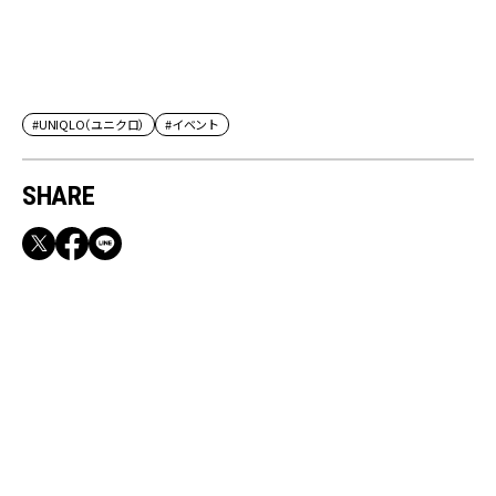
#UNIQLO（ユニクロ）
#イベント
SHARE
RECOMMEND
【CLASSY.お仕事名品】収納力のある優秀バッ