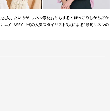
ィ]
目 | CLASSY.[クラ
ひ投入したいのが「リネン素材」。ともするとほっこりしがちだか
Nov, 17, 2025
Mar,
BEAUTY
WEDDING
【落ちない名品リップ10選】塗
【トレンドの巻き
は、CLASSY.世代の人気スタイリスト3人による“最旬リネンの
り直しできない・皮むけしやす
式ゲスト服の鉄板
いetc.悩みをクリア | CLASSY.[ク
ンピ”は『スカー
ラッシィ]
正解！ | CLASSY.
Jul, 13, 2026
Mar,
BEAUTY
WEDDING
朝の“寝ぐせ直し”はもういらな
失敗しない“ゲスト
い！夜に仕込む「ヘアケア家
リー】にある！結
電」3選 | CLASSY.[クラッシィ]
にも使える上質ベー
CLASSY.[クラッシ
Aug, 7, 2026
Aug,
BEAUTY
WEDDING
冷房・紫外線etc...「夏の隠れ乾
20万円台〜【カル
燥」を防ぐ【ベタつかない名品
ング４選】ラブ、トリ
クリーム】3選＜30代のベストコ
を『マリッジ』に
スメ＞ | CLASSY.[クラッシィ]
ます！ | CLASSY.