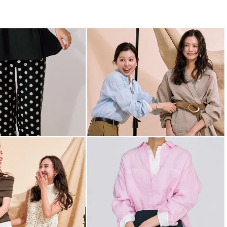
BEAUTY
Aug, 5, 2026
Feb,
BEAUTY
WEDDING
忙しい毎日に「うるおいター
結婚式に黒ドレス
ボ」を。新【SOFINA BASIC＋】
ばれで失敗しない
のお手入れでうるおってなめら
ーを解説 | CLASS
かな肌を目指す | CLASSY.[クラッ
シィ]
Aug, 6, 2026
Aug,
BEAUTY
WEDDING
【ヘアアクセ6選】手抜きに見え
【結婚指輪】人気
ない！アラサーのまとめ髪が垢
ング22選｜20〜3
抜ける「即戦力アクセ」たち |
エピソードも | CLA
CLASSY.[クラッシィ]
ィ]
Aug, 5, 2026
Jun,
BEAUTY
WEDDING
ユニクロ名品も！日焼け対策ガ
【一生ものジュエ
チ勢の「ないと無理」なアイテ
存在感が際立つ！
ムハック7選 | CLASSY.[クラッシ
「トゥギャザー」