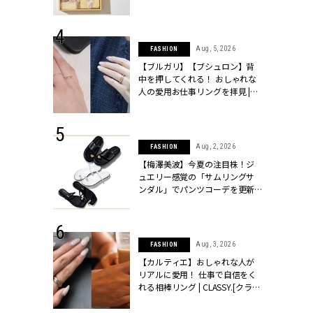
ッシィ]
物とは？ | CLASSY.[クラッシィ]
 24, 2026
Aug, 5, 2026
FASHION
方３選】結婚
【ブルガリ】【ブシュロン】背
“シンプル黒ワ
中を押してくれる！ おしゃれな
フ』で盛るのが
人の愛用お仕事リングを拝見 |
[クラッシィ]
CLASSY.[クラッシィ]
 24, 2026
Aug, 2, 2026
FASHION
服”は【セオ
【梅澤美波】今夏の注目株！ジ
婚式にも仕事
ュエリー感覚の「サムリングサ
シック４選 |
ンダル」でパンツコーデを更新 |
ィ]
CLASSY.[クラッシィ]
 18, 2025
Aug, 3, 2026
FASHION
ティエ人気リ
【カルティエ】おしゃれな人が
ニティetc.
リアルに愛用！ 仕事で自信をく
選ぶ人増えて
れる相棒リング | CLASSY.[クラッ
[クラッシィ]
シィ]