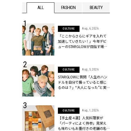
WEDDING
ALL
FASHION
BEAUTY
WEDDIN
 16, 2026
Aug, 6, 2026
CULTURE
はアリ？お呼
「ここからさらにギアを入れて
コーデ＆マナ
加速していきたい！」今年デビ
Y.[クラッシィ]
ューのSTARGLOWが目指す場所
とは？【3rdシングル『Drivin' My
Life』発売】 | CLASSY.[クラッシ
ィ]
 13, 2025
Aug, 5, 2026
CULTURE
ブランドのリ
STARGLOWに質問「人生のハン
0代カップルの
ドルを自分で握っていると感じ
SSY.[クラッシ
るのは？」“大️人になった”と実
感する瞬間【3rdシングル
『Drivin' My Life』発売】 |
CLASSY.[クラッシィ]
 30, 2026
Aug, 1, 2026
CULTURE
リー】1つでも
【手土産４選】人気料理家が
ポメラートの
「パーティによく持参」見栄え
シリーズに注
も味わいもお墨付きの老舗の名