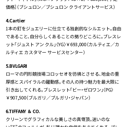
価格］（ブシュロン／ブシュロン クライアントサービス）
4.Cartier
1本の釘をジュエリーに仕立てる独創的なシルエット。自由
であること、自分らしくあることの拠りどころに。ブレスレ
ット「ジュスト アン クル」〈YG〉￥693,000（カルティエ／カ
ルティエ カスタマー サービスセンター）
5.BVLGARI
ローマの円形競技場コロッセオを彷彿とさせる、地金の重
厚感とスパイラルの躍動感。その人の持つ魅力を最大限に
引き出してくれる。ブレスレット「ビー・ゼロワン」〈PG〉
￥907,500（ブルガリ／ブルガリ・ジャパン）
6.TIFFANY ＆ CO.
クリーンでグラフィカルな美しさの真骨頂。迷いのな