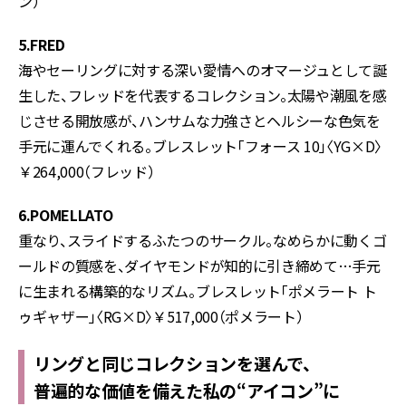
ン）
5.FRED
海やセーリングに対する深い愛情へのオマージュとして誕
生した、フレッドを代表するコレクション。太陽や潮風を感
じさせる開放感が、ハンサムな力強さとヘルシーな色気を
手元に運んでくれる。ブレスレット「フォース 10」〈YG×D〉
￥264,000（フレッド）
6.POMELLATO
重なり、スライドするふたつのサークル。なめらかに動くゴ
ールドの質感を、ダイヤモンドが知的に引き締めて…手元
に生まれる構築的なリズム。ブレスレット「ポメラート ト
ゥギャザー」〈RG×D〉￥517,000（ポメラート）
リングと同じコレクションを選んで、
普遍的な価値を備えた私の“アイコン”に