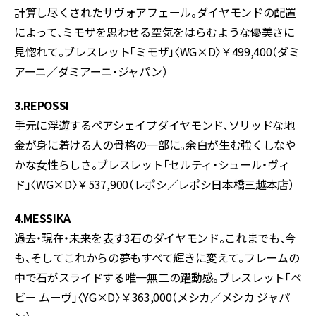
計算し尽くされたサヴォアフェール。ダイヤモンドの配置
によって、ミモザを思わせる空気をはらむような優美さに
見惚れて。ブレスレット「ミモザ」〈WG×D〉￥499,400（ダミ
アーニ／ダミアーニ・ジャパン）
3.REPOSSI
手元に浮遊するペアシェイプダイヤモンド、ソリッドな地
金が身に着ける人の骨格の一部に。余白が生む強くしなや
かな女性らしさ。ブレスレット「セルティ・シュール・ヴィ
ド」〈WG×D〉￥537,900（レポシ／レポシ日本橋三越本店）
4.MESSIKA
過去・現在・未来を表す3石のダイヤモンド。これまでも、今
も、そしてこれからの夢もすべて輝きに変えて。フレームの
中で石がスライドする唯一無二の躍動感。ブレスレット「ベ
ビー ムーヴ」〈YG×D〉￥363,000（メシカ／メシカ ジャパ