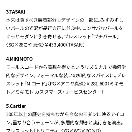
3.TASAKI
本来は隠すべき装着部分もデザインの一部に。みずみずし
いパールの光沢が品行方正に並ぶ中、コンサバなパールを
ぐっとモダンに引き寄せる。ブレスレット「プチパール」
〈SG×あこや真珠〉￥433,400（TASAKI）
4.MIKIMOTO
モールスコードから着想を得たというリズミカルで幾何学
的なデザイン。フォーマルな装いの知的なスパイスに。ブレ
スレット「M コード」〈PG×アコヤ真珠〉￥281,600（ミキモ
ト／ミキモト カスタマーズ・サービスセンター）
5.Cartier
100年以上の歴史を持ちながら今なおモダンに映るアイコ
ン。重なり合うチェーンが、多層的な輝きと奥行きを演出。
ブレスレット「トリニティ」〈YG×WG×PG×D〉