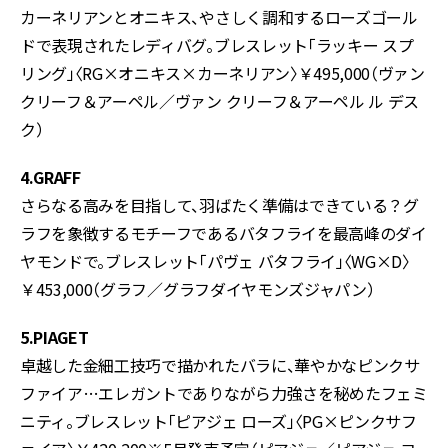
カーネリアンとオニキス、やさしく調和するローズゴール
ドで表現されたレディバグ。ブレスレット「ラッキー スプ
リング」〈RG×オニキス×カーネリアン〉￥495,000（ヴァン
クリーフ＆アーペル／ヴァン クリーフ＆アーペル ル デス
ク）
4.GRAFF
さらなる高みを目指して、羽ばたく準備はできている？グ
ラフを象徴するモチーフであるバタフライを最高峰のダイ
ヤモンドで。ブレスレット「パヴェ バタフライ」〈WG×D〉
￥453,000（グラフ／グラフダイヤモンズジャパン）
5.PIAGET
卓越した金細工技巧で描かれたバラに、華やかなピンクサ
ファイア…エレガントでありながら力強さを秘めたフェミ
ニティ。ブレスレット「ピアジェ ローズ」〈PG×ピンクサフ