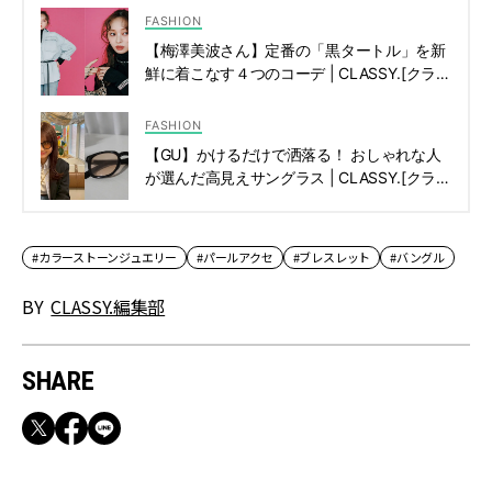
FASHION
【梅澤美波さん】定番の「黒タートル」を新
鮮に着こなす４つのコーデ | CLASSY.[クラッ
シィ]
FASHION
【GU】かけるだけで洒落る！ おしゃれな人
が選んだ高見えサングラス | CLASSY.[クラッ
シィ]
#カラーストーンジュエリー
#パールアクセ
#ブレスレット
#バングル
BY
CLASSY.編集部
SHARE