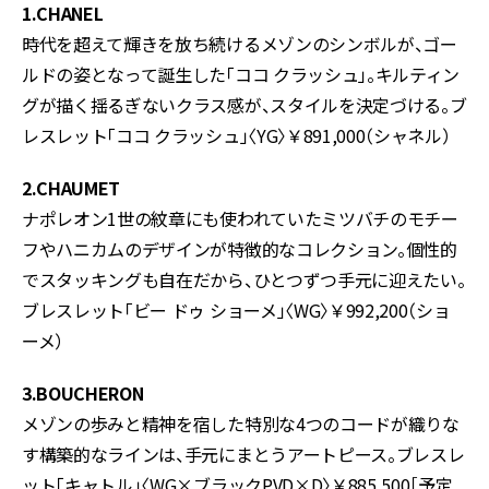
1.CHANEL
時代を超えて輝きを放ち続けるメゾンのシンボルが、ゴー
ルドの姿となって誕生した「ココ クラッシュ」。キルティン
グが描く揺るぎないクラス感が、スタイルを決定づける。ブ
レスレット「ココ クラッシュ」〈YG〉￥891,000（シャネル）
2.CHAUMET
ナポレオン1世の紋章にも使われていたミツバチのモチー
フやハニカムのデザインが特徴的なコレクション。個性的
でスタッキングも自在だから、ひとつずつ手元に迎えたい。
ブレスレット「ビー ドゥ ショーメ」〈WG〉￥992,200（ショ
ーメ）
3.BOUCHERON
メゾンの歩みと精神を宿した特別な4つのコードが織りな
す構築的なラインは、手元にまとうアートピース。ブレスレ
ット「キャトル」〈WG×ブラックPVD×D〉￥885,500［予定