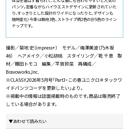
体型を選ばず着られて、どんな服にも合わせやすいと人気の
パンツ。定番ながらハイウエストデザインに更新されていた
り、すっきりとした設計のワイドになったりと、デザインも
随時変化！今季は無地3色、ストライプ柄2色の計5色のライン
ナップです。
撮影╱菊地 史（impress+） モデル╱梅澤美波（乃木坂
46） ヘアメイク╱小松胡桃 スタイリング╱乾 千恵 取
材╱棚田トモコ 編集╱平賀鈴菜 再構成／
Bravoworks,Inc.
※CLASSY.2026年5月号「Part3・この春ユニクロ＃タックワ
イドパンツコーデを更新したい」より。
※掲載中の情報は誌面掲載時のものです。商品は販売終了
している場合があります。
▼あわせて読みたい