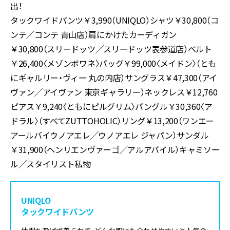
出！
タックワイドパンツ￥3,990（UNIQLO）シャツ￥30,800（コ
ンテ╱コンテ 青山店）肩にかけたカーディガン
￥30,800（スリードッツ╱スリードッツ表参道店）ベルト
￥26,400〈メゾンボワネ〉バッグ￥99,000〈メイドン〉（とも
にギャルリー・ヴィー 丸の内店）サングラス￥47,300（アイ
ヴァン╱アイヴァン 東京ギャラリー）ネックレス￥12,760
ピアス￥9,240〈ともにピルグリム〉バングル￥30,360〈ア
ドラル〉（すべてZUTTOHOLIC）リング￥13,200（ワンエー
アールバイウノアエレ╱ウノアエレ ジャパン）サンダル
￥31,900（ヘンリエンヴァーゴ╱アルアバイル）キャミソー
ル╱スタイリスト私物
UNIQLO
タックワイドパンツ