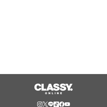
「絵画展 口と足で表現する世界の芸術
家たち」を稲沢市内で開催
Aug, 07, 2026
無印良品 「インドの古家具」を限定8
店舗で新発売
Aug, 07, 2026