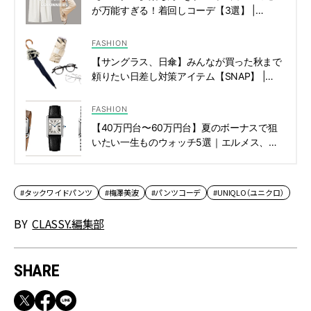
が万能すぎる！着回しコーデ【3選】 |
CLASSY.[クラッシィ]
FASHION
【サングラス、日傘】みんなが買った秋まで
頼りたい日差し対策アイテム【SNAP】 |
CLASSY.[クラッシィ]
FASHION
【40万円台〜60万円台】夏のボーナスで狙
いたい一生ものウォッチ5選｜エルメス、カ
ルティエなど | CLASSY.[クラッシィ]
#タックワイドパンツ
#梅澤美波
#パンツコーデ
#UNIQLO（ユニクロ）
BY
CLASSY.編集部
SHARE