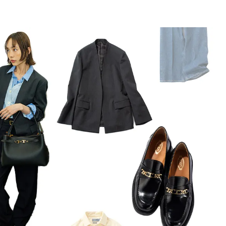
BEAUTY
Aug, 5, 2026
Feb,
BEAUTY
WEDDING
ユニクロ名品も！日焼け対策ガ
結婚式に黒ドレス
チ勢の「ないと無理」なアイテ
ばれで失敗しない
ムハック7選 | CLASSY.[クラッシ
ーを解説 | CLASS
ィ]
Aug, 6, 2026
Aug,
BEAUTY
WEDDING
【ヘアアクセ6選】手抜きに見え
【結婚指輪】人気
ない！アラサーのまとめ髪が垢
ング22選｜20〜3
抜ける「即戦力アクセ」たち |
エピソードも | CLA
CLASSY.[クラッシィ]
ィ]
Aug, 5, 2026
Jun,
BEAUTY
WEDDING
忙しい毎日に「うるおいター
【一生ものジュエ
ボ」を。新【SOFINA BASIC＋】
存在感が際立つ！
のお手入れでうるおってなめら
「トゥギャザー」