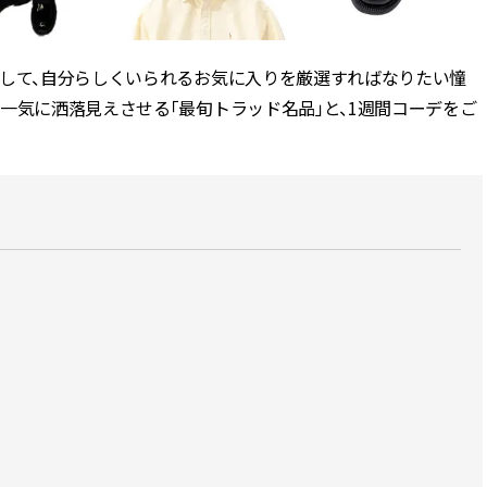
かな肌を目指す | CLASSY.[クラッ
目 | CLASSY.[クラ
シィ]
業して、自分らしくいられるお気に入りを厳選すればなりたい憧
Nov, 17, 2025
Dec,
BEAUTY
WEDDING
【落ちない名品リップ10選】塗
【結婚式のお呼ば
一気に洒落見えさせる「最旬トラッド名品」と、1週間コーデをご
り直しできない・皮むけしやす
事情】アンテプリマ、
いetc.悩みをクリア | CLASSY.[ク
「小さくても収納
ラッシィ]
件！ | CLASSY.[
Jul, 13, 2026
May,
BEAUTY
WEDDING
朝の“寝ぐせ直し”はもういらな
【カルティエ、ブ
い！夜に仕込む「ヘアケア家
ーメ】おしゃれな
電」3選 | CLASSY.[クラッシィ]
約指輪＆結婚指輪を
CLASSY.[クラッシ
Aug, 5, 2026
Mar,
BEAUTY
WEDDING
夏の深刻なくすみ・色ムラにア
【ティファニー】
プローチ！【透明感を底上げ】
び目”モチーフの
神コスメ３選 | CLASSY.[クラッシ
本命 | CLASSY.[
ィ]