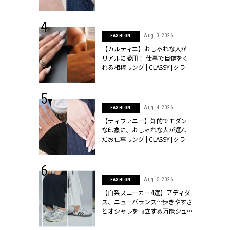
ッシィ]
CLASSY.[クラッシィ]
 24, 2025
Aug, 3, 2026
FASHION
れバッグ最新
【カルティエ】おしゃれな人が
プラダetc.
リアルに愛用！ 仕事で自信をく
力あり」が条
れる相棒リング | CLASSY.[クラッ
クラッシィ]
シィ]
 20, 2026
Aug, 4, 2026
FASHION
シュロン、ショ
【ティファニー】知的でモダン
人が選んだ婚
な印象に。おしゃれな人が選ん
公開 |
だお仕事リング | CLASSY.[クラッ
ィ]
シィ]
 28, 2026
Aug, 5, 2026
FASHION
結婚指輪は“結
【白系スニーカー4選】アディダ
最愛リングが大
ス、ニューバランス…歩きやすさ
クラッシィ]
とオシャレを両立する万能シュ
ーズ | CLASSY.[クラッシィ]