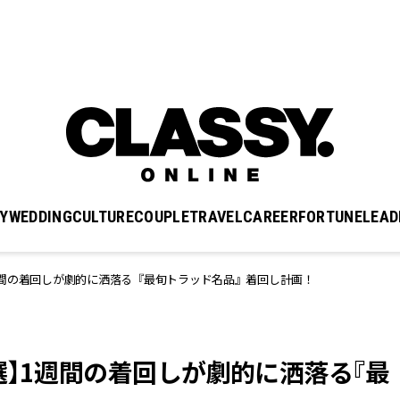
Y
WEDDING
CULTURE
COUPLE
TRAVEL
CAREER
FORTUNE
LEAD
週間の着回しが劇的に洒落る『最旬トラッド名品』着回し計画！
選】1週間の着回しが劇的に洒落る『最