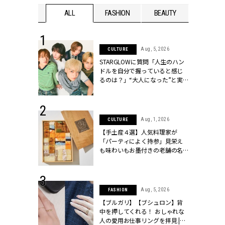
WEDDING
ALL
FASHION
BEAUTY
WEDDIN
 16, 2026
Aug, 5, 2026
CULTURE
はアリ？お呼
STARGLOWに質問「人生のハン
コーデ＆マナ
ドルを自分で握っていると感じ
Y.[クラッシィ]
るのは？」“大️人になった”と実
感する瞬間【3rdシングル
『Drivin' My Life』発売】 |
CLASSY.[クラッシィ]
 13, 2025
Aug, 1, 2026
CULTURE
ブランドのリ
【手土産４選】人気料理家が
0代カップルの
「パーティによく持参」見栄え
SSY.[クラッシ
も味わいもお墨付きの老舗の名
物とは？ | CLASSY.[クラッシィ]
 30, 2026
Aug, 5, 2026
FASHION
リー】1つでも
【ブルガリ】【ブシュロン】背
ポメラートの
中を押してくれる！ おしゃれな
シリーズに注
人の愛用お仕事リングを拝見 |