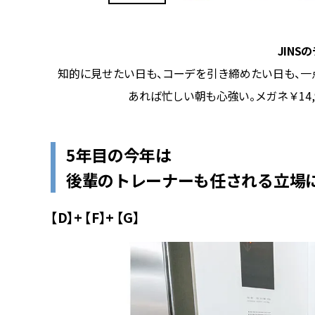
JIN
が新鮮。
知的に見せたい日も、コーデを引き締めたい日も、
店）
あれば忙しい朝も心強い。メガネ￥
14
5年目の今年は
後輩のトレーナーも任される立場に
【D】+ 【F】+ 【G】