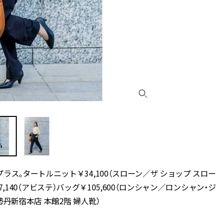
プラス。タートルニット￥
34,100
（スローン／ザ ショップ スロー
7,140
（アビステ）バッグ￥
105,600
（ロンシャン／ロンシャン・ジ
勢丹新宿本店 本館
2
階 婦人靴）