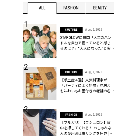
WEDDING
ALL
FASHION
BEAUTY
WEDDIN
 16, 2026
Aug, 5, 2026
CULTURE
はアリ？お呼
STARGLOWに質問「人生のハン
コーデ＆マナ
ドルを自分で握っていると感じ
Y.[クラッシィ]
るのは？」“大️人になった”と実
感する瞬間【3rdシングル
『Drivin' My Life』発売】 |
CLASSY.[クラッシィ]
 13, 2025
Aug, 1, 2026
CULTURE
ブランドのリ
【手土産４選】人気料理家が
0代カップルの
「パーティによく持参」見栄え
SSY.[クラッシ
も味わいもお墨付きの老舗の名
物とは？ | CLASSY.[クラッシィ]
 30, 2026
Aug, 5, 2026
FASHION
リー】1つでも
【ブルガリ】【ブシュロン】背
ポメラートの
中を押してくれる！ おしゃれな
シリーズに注
人の愛用お仕事リングを拝見 |