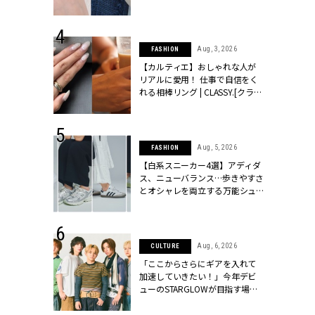
ッシィ]
CLASSY.[クラッシィ]
 24, 2026
Aug, 3, 2026
FASHION
方３選】結婚
【カルティエ】おしゃれな人が
“シンプル黒ワ
リアルに愛用！ 仕事で自信をく
フ』で盛るのが
れる相棒リング | CLASSY.[クラッ
[クラッシィ]
シィ]
 24, 2025
Aug, 5, 2026
FASHION
れバッグ最新
【白系スニーカー4選】アディダ
プラダetc.
ス、ニューバランス…歩きやすさ
力あり」が条
とオシャレを両立する万能シュ
クラッシィ]
ーズ | CLASSY.[クラッシィ]
 24, 2026
Aug, 6, 2026
CULTURE
服”は【セオ
「ここからさらにギアを入れて
婚式にも仕事
加速していきたい！」今年デビ
シック４選 |
ューのSTARGLOWが目指す場所
ィ]
とは？【3rdシングル『Drivin' My
Life』発売】 | CLASSY.[クラッシ