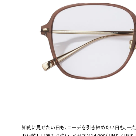
知的に見せたい日も、コーデを引き締めたい日も、一
れば忙しい朝も心強い。メガネ￥
14,900
（
JINS
／
JINS