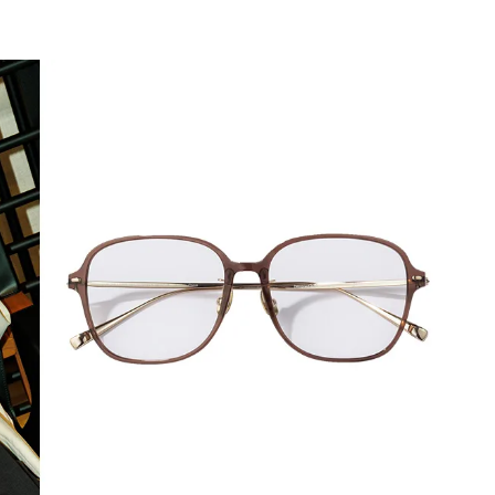
BEAUTY
Aug, 5, 2026
Feb,
BEAUTY
WEDDING
忙しい毎日に「うるおいター
結婚式に黒ドレス
ボ」を。新【SOFINA BASIC＋】
ばれで失敗しない
のお手入れでうるおってなめら
ーを解説 | CLASS
かな肌を目指す | CLASSY.[クラッ
シィ]
Aug, 6, 2026
Aug,
BEAUTY
WEDDING
【ヘアアクセ6選】手抜きに見え
【結婚指輪】人気
ない！アラサーのまとめ髪が垢
ング22選｜20〜3
抜ける「即戦力アクセ」たち |
エピソードも | CLA
CLASSY.[クラッシィ]
ィ]
Aug, 5, 2026
Jun,
BEAUTY
WEDDING
ユニクロ名品も！日焼け対策ガ
【一生ものジュエ
チ勢の「ないと無理」なアイテ
存在感が際立つ！
ムハック7選 | CLASSY.[クラッシ
「トゥギャザー」