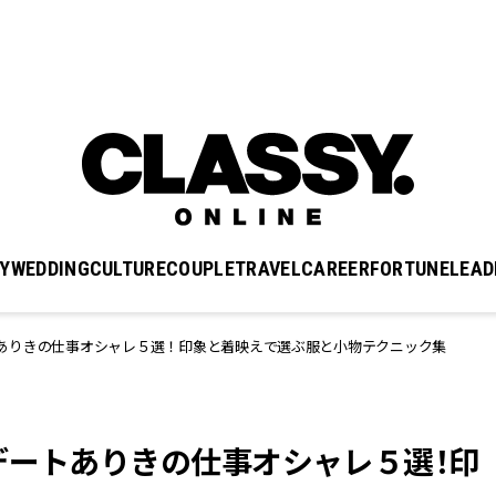
Y
WEDDING
CULTURE
COUPLE
TRAVEL
CAREER
FORTUNE
LEAD
ありきの仕事オシャレ５選！印象と着映えで選ぶ服と小物テクニック集
デートありきの仕事オシャレ５選！印