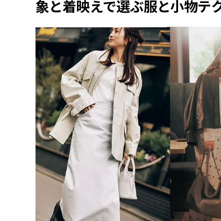
象と着映えで選ぶ服と小物テ