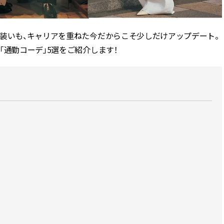
かな肌を目指す | CLASSY.[クラッ
目 | CLASSY.[クラ
シィ]
の装いも、キャリアを重ねた今だからこそ少しだけアップデート。
Aug, 7, 2026
Mar,
BEAUTY
WEDDING
冷房・紫外線etc...「夏の隠れ乾
【トレンドの巻き
「通勤コーデ」5選をご紹介します！
燥」を防ぐ【ベタつかない名品
式ゲスト服の鉄板
クリーム】3選＜30代のベストコ
ンピ”は『スカー
スメ＞ | CLASSY.[クラッシィ]
正解！ | CLASSY.
Nov, 17, 2025
Aug,
BEAUTY
WEDDING
【落ちない名品リップ10選】塗
20万円台〜【カル
り直しできない・皮むけしやす
ング４選】ラブ、トリ
いetc.悩みをクリア | CLASSY.[ク
を『マリッジ』に
ラッシィ]
ます！ | CLASSY.
Aug, 5, 2026
Sep,
BEAUTY
WEDDING
夏の深刻なくすみ・色ムラにア
“キャトル”で人気
プローチ！【透明感を底上げ】
ュロン】の『ブラ
神コスメ３選 | CLASSY.[クラッシ
グ』は普段使いもし
ィ]
CLASSY.[クラッシ