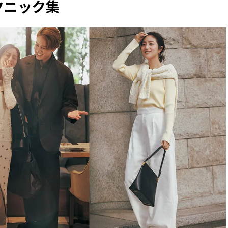
クニック集
BEAUTY
Aug, 7, 2026
Feb,
BEAUTY
WEDDING
【UV下地】酷暑に頼れる！
結婚式に黒ドレス
2,000円台〜3,000円台の名品3選
ばれで失敗しない
｜30代美容ライターが正直レビ
ーを解説 | CLASS
ュー | CLASSY.[クラッシィ]
Aug, 6, 2026
Aug,
BEAUTY
WEDDING
【ヘアアクセ6選】手抜きに見え
【結婚指輪】人気
ない！アラサーのまとめ髪が垢
ング22選｜20〜3
抜ける「即戦力アクセ」たち |
エピソードも | CLA
CLASSY.[クラッシィ]
ィ]
Aug, 5, 2026
Jun,
BEAUTY
WEDDING
忙しい毎日に「うるおいター
【一生ものジュエ
ボ」を。新【SOFINA BASIC＋】
存在感が際立つ！
のお手入れでうるおってなめら
「トゥギャザー」