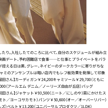
したり。入社したてのころに比べて、自分のスケジュールが組み立
映画デート、予約困難店で食事
……
と仕事とプライベートをバラ
が控える日は黒、グレー、ネイビーのダークカラーに寄りがちな
キャミのアンサンブルは暗い店内でもレフ板効果を発揮して印象
堀田さん】カーディガン￥
24,200
キャミソール￥
29,700
（ともに
000
（アールエム デニム／ノーリーズ自由が丘店）バッグ
【前田さん】ジャケット￥
93,500
（ニート／にしのや）肩にかけたス
モト／ヨーコサカモト）パンツ￥
50,600
（オー／オーバーリバー）
ルズ）ベルト￥
13,200
（ユニバーサルプロダクツ／
1LDK
）