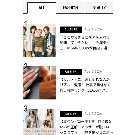
WEDDING
ALL
FASHION
BEAUTY
WEDDIN
 16, 2026
Aug, 6, 2026
CULTURE
はアリ？お呼
「ここからさらにギアを入れて
コーデ＆マナ
加速していきたい！」今年デビ
Y.[クラッシィ]
ューのSTARGLOWが目指す場所
とは？【3rdシングル『Drivin' My
Life』発売】 | CLASSY.[クラッシ
ィ]
 13, 2025
Aug, 3, 2026
FASHION
ブランドのリ
【カルティエ】おしゃれな人が
0代カップルの
リアルに愛用！ 仕事で自信をく
SSY.[クラッシ
れる相棒リング | CLASSY.[クラッ
シィ]
 30, 2026
Aug, 2, 2026
FASHION
リー】1つでも
【夏ワンピコーデ7選】甘く着な
ポメラートの
いのが正解！アラサーが脱・ほ
シリーズに注
っこりする「小物を聞かせた着