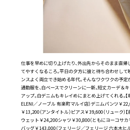
仕事を早めに切り上げたり、外出先からそのまま直帰
てやすくなるころ。平日の夕方に彼と待ち合わせして
ンスよく両立でき始める年代。そんなワクワクの予定
通勤服を、白ベースでクリーンに一新。短丈カーデ＆
アップ。白デニムもキレイめにまとめ上げてくれる。【
ELENI
／ノーブル 有楽町マルイ店）デニムパンツ￥
22,
￥
13,200
（アンタイトル）ピアス￥
39,600
（リューク）
ウェット￥
24,200
シャツ￥
30,800
（ともにヨーコサカ
バッグ￥
143,000
（フェリージ／フェリージ 六本木ヒ