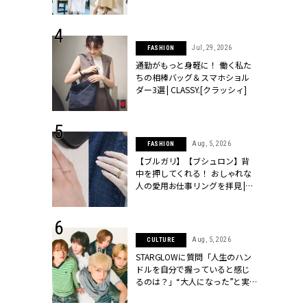
ッシィ]
こなし」 | CLASSY.[クラッシィ]
 24, 2026
Jul, 29, 2026
FASHION
方３選】結婚
通勤がもっと身軽に！ 働く私た
“シンプル黒ワ
ちの相棒バッグ＆スマホショル
フ』で盛るのが
ダー3選 | CLASSY.[クラッシィ]
[クラッシィ]
 18, 2025
Aug, 5, 2026
FASHION
ティエ人気リ
【ブルガリ】【ブシュロン】背
ニティetc.
中を押してくれる！ おしゃれな
選ぶ人増えて
人の愛用お仕事リングを拝見 |
[クラッシィ]
CLASSY.[クラッシィ]
 4, 2025
Aug, 5, 2026
CULTURE
急上昇【ブシ
STARGLOWに質問「人生のハン
イダルリン
ドルを自分で握っていると感じ
やすい！ |
るのは？」“大️人になった”と実
ィ]
感する瞬間【3rdシングル
『Drivin' My Life』発売】 |