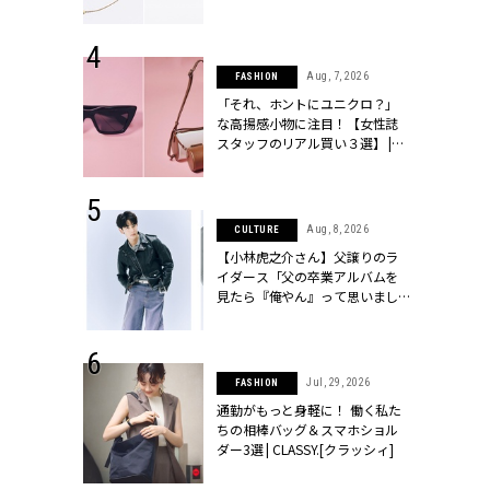
ラッシィ]
 24, 2026
Aug, 7, 2026
FASHION
方３選】結婚
「それ、ホントにユニクロ？」
“シンプル黒ワ
な高揚感小物に注目！【女性誌
フ』で盛るのが
スタッフのリアル買い３選】 |
[クラッシィ]
CLASSY.[クラッシィ]
 9, 2025
Aug, 8, 2026
CULTURE
】ドレスに馴
【小林虎之介さん】父譲りのラ
的な「サブバ
イダース「父の卒業アルバムを
テプリマ、フェ
見たら『俺やん』って思いまし
SY.[クラッシ
た（笑）」 | CLASSY.[クラッシ
ィ]
 18, 2025
Jul, 29, 2026
FASHION
ティエ人気リ
通勤がもっと身軽に！ 働く私た
ニティetc.
ちの相棒バッグ＆スマホショル
選ぶ人増えて
ダー3選 | CLASSY.[クラッシィ]
[クラッシィ]