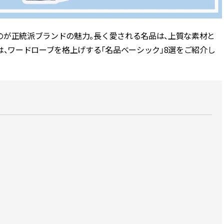
できる体験型イベントが開催 |
ィ]
CLASSY.[クラッシィ]
のが正統派ブランドの魅力。長く愛される名品は、上質な素材と
Aug, 6, 2026
Mar,
BEAUTY
WEDDING
【ヘアアクセ6選】手抜きに見え
【トレンドの巻き
は、ワードローブを格上げする「名品ベーシック」8選をご紹介し
ない！アラサーのまとめ髪が垢
式ゲスト服の鉄板
抜ける「即戦力アクセ」たち |
ンピ”は『スカー
CLASSY.[クラッシィ]
正解！ | CLASSY.
Aug, 5, 2026
Dec,
BEAUTY
WEDDING
忙しい毎日に「うるおいター
【結婚式お呼ばれ
ボ」を。新【SOFINA BASIC＋】
染む！上品で実用
のお手入れでうるおってなめら
ッグ」6選【アン
かな肌を目指す | CLASSY.[クラッ
イラー他】 | CLAS
シィ]
ィ]
Aug, 8, 2026
Aug,
BEAUTY
WEDDING
“盛りすぎない”がトレンド！
20万円台〜【カル
【最旬マスカラ4選】さりげない
ング４選】ラブ、トリ
ボリュームと絶妙カラー |
を『マリッジ』に
CLASSY.[クラッシィ]
ます！ | CLASSY.