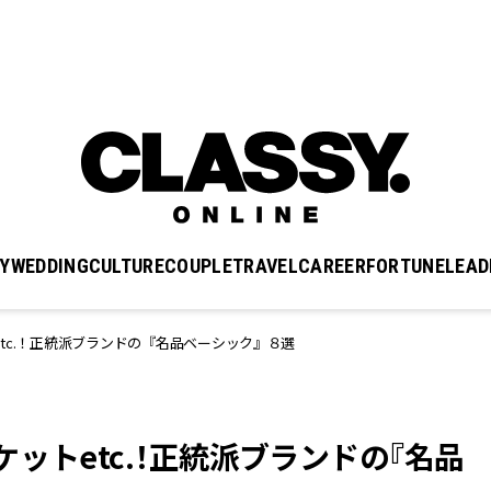
Y
WEDDING
CULTURE
COUPLE
TRAVEL
CAREER
FORTUNE
LEAD
tc.！正統派ブランドの『名品ベーシック』８選
ットetc.！正統派ブランドの『名品