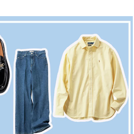
BEAUTY
Aug, 7, 2026
Jun,
BEAUTY
WEDDING
【UV下地】酷暑に頼れる！
【一生ものジュエ
2,000円台〜3,000円台の名品3選
存在感が際立つ！
｜30代美容ライターが正直レビ
「トゥギャザー」
ュー | CLASSY.[クラッシィ]
目 | CLASSY.[クラ
Sep, 25, 2025
Feb,
BEAUTY
WEDDING
マルジェラの“レプリカ”に新作
結婚式に黒ドレス
も！注目度急上昇の『フレグラ
ばれで失敗しない
ンス』５選 | CLASSY.[クラッシ
ーを解説 | CLASS
ィ]
Aug, 8, 2026
Aug,
BEAUTY
WEDDING
【シャネル】「ココ マドモアゼ
【結婚指輪】人気
ル クラッシュ アプソリュ」の限
ング22選｜20〜3
定カフェが登場！世界観に没入
エピソードも | CLA