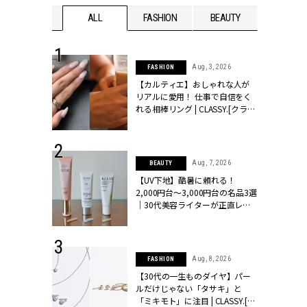
WEDDING
ALL
FASHION
BEAUTY
WEDDIN
 30, 2026
Aug, 3, 2026
FASHION
リー】1つでも
【カルティエ】おしゃれな人が
ポメラートの
リアルに愛用！ 仕事で自信をく
シリーズに注
れる相棒リング | CLASSY.[クラッ
ッシィ]
シィ]
 16, 2026
Aug, 7, 2026
BEAUTY
はアリ？お呼
【UV下地】酷暑に頼れる！
コーデ＆マナ
2,000円台〜3,000円台の名品3選
Y.[クラッシィ]
｜30代美容ライターが正直レビ
ュー | CLASSY.[クラッシィ]
 13, 2025
Aug, 8, 2026
FASHION
ブランドのリ
【30代の一生ものダイヤ】パー
0代カップルの
ルだけじゃない「タサキ」と
SSY.[クラッシ
「ミキモト」に注目 | CLASSY.[ク