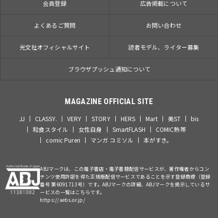
会員登録
広告掲載について
よくあるご質問
お問い合わせ
光文社オフィシャルサイト
読者モデル、ライター募集
ブラウザプッシュ通知について
MAGAZINE OFFICIAL SITE
JJ
CLASSY.
VERY
STORY
HERS
Mart
美ST
bis
和食スタイル
女性自身
SmartFLASH
COMIC熱帯
comic Pureri
マンガ コミソル
本がすき。
ABJマークは、この電子書店・電子書籍配信サービスが、著作権者からコン
テンツ使用許諾を得た正規版配信サービスであることを示す登録商標（登録
番号 第6091713号）です。ABJマークの詳細、ABJマークを掲示しているサ
ービスの一覧はこちらです。
https://aebs.or.jp/