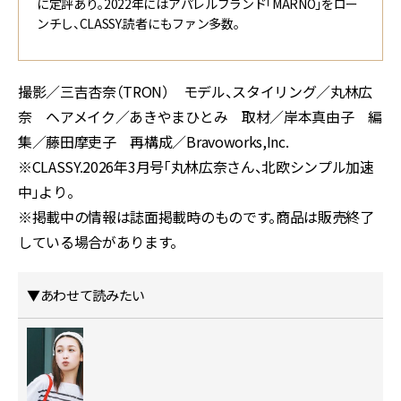
に定評あり。2022年にはアパレルブランド「MARNO」をロー
ンチし、CLASSY.読者にもファン多数。
撮影／三吉杏奈（TRON） モデル、スタイリング／丸林広
奈 ヘアメイク／あきやまひとみ 取材／岸本真由子 編
集／藤田摩吏子 再構成／Bravoworks,Inc.
※CLASSY.2026年3月号「丸林広奈さん、北欧シンプル加速
中」より。
※掲載中の情報は誌面掲載時のものです。商品は販売終了
している場合があります。
▼あわせて読みたい