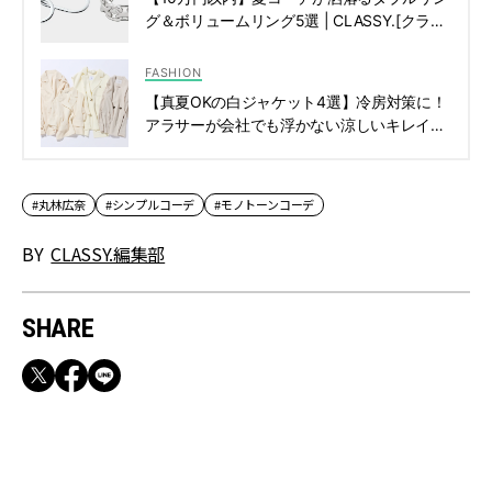
グ＆ボリュームリング5選 | CLASSY.[クラッ
シィ]
FASHION
【真夏OKの白ジャケット4選】冷房対策に！
アラサーが会社でも浮かない涼しいキレイめ
羽織り | CLASSY.[クラッシィ]
#丸林広奈
#シンプルコーデ
#モノトーンコーデ
BY
CLASSY.編集部
SHARE