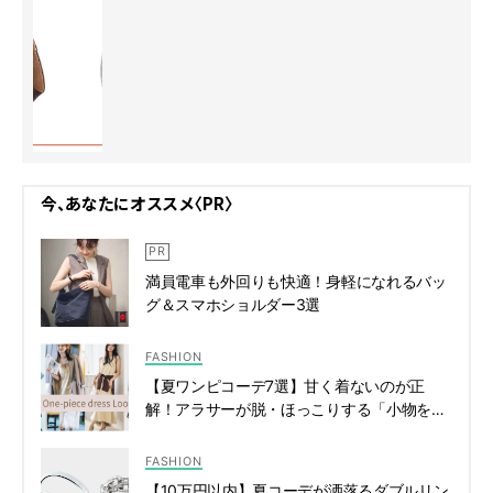
今、あなたにオススメ〈PR〉
満員電車も外回りも快適！身軽になれるバッ
グ＆スマホショルダー3選
FASHION
【夏ワンピコーデ7選】甘く着ないのが正
解！アラサーが脱・ほっこりする「小物を聞
かせた着こなし」 | CLASSY.[クラッシィ]
FASHION
【10万円以内】夏コーデが洒落るダブルリン